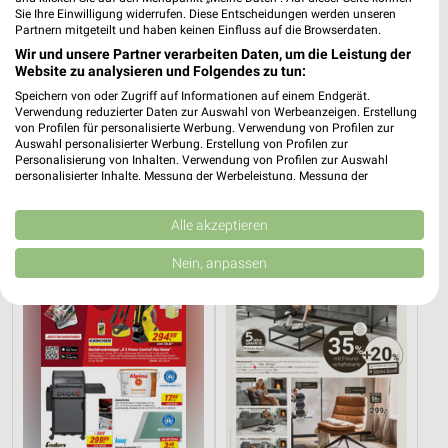
Sie Ihre Einwilligung widerrufen. Diese Entscheidungen werden unseren
Partnern mitgeteilt und haben keinen Einfluss auf die Browserdaten.
Wir und unsere Partner verarbeiten Daten, um die Leistung der
Website zu analysieren und Folgendes zu tun:
Speichern von oder Zugriff auf Informationen auf einem Endgerät.
Verwendung reduzierter Daten zur Auswahl von Werbeanzeigen. Erstellung
6,3 km
0,2 km
von Profilen für personalisierte Werbung. Verwendung von Profilen zur
Angebote ab 03.08.
Angebote ab 03.08.
Auswahl personalisierter Werbung. Erstellung von Profilen zur
Gültig bis Sa. 08.08.
Gültig bis Sa. 08.08.
Personalisierung von Inhalten. Verwendung von Profilen zur Auswahl
personalisierter Inhalte. Messung der Werbeleistung. Messung der
Performance von Inhalten. Analyse von Zielgruppen durch Statistiken oder
toom Baumarkt
XXXLutz
Kombinationen von Daten aus verschiedenen Quellen. Entwicklung und
Verbesserung der Angebote. Verwendung reduzierter Daten zur Auswahl
Alle akzeptieren
von Inhalten.
Daten können außerhalb der Europäischen Union weitergegeben und in die
Nein, anpassen
USA gesendet werden.
Ihre Einwilligung und die cookie Richtlinie gelten ausschließlich für diese
Website/App.
Partnerliste anzeigen (1 IAB-Anbieter)
Wir nutzen Ihre Daten für folgende Zwecke:
IAB-Verarbeitungszwecke:
Speichern von oder Zugriff auf Informationen
auf einem Endgerät