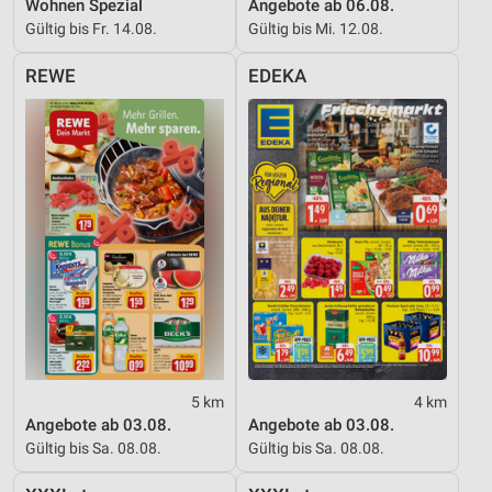
Wohnen Spezial
Angebote ab 06.08.
Gültig bis Fr. 14.08.
Gültig bis Mi. 12.08.
Entwicklung und Verbesserung der Angebote
Verwendung reduzierter Daten zur Auswahl von
REWE
EDEKA
Inhalten
IAB-Besonderheiten:
Verwendung genauer Standortdaten
Geräte anhand von aktiv angeforderten
Informationen identifizieren
Nicht-IAB-Verarbeitungszwecke:
Notwendig
Performance
Funktional
5 km
4 km
Angebote ab 03.08.
Angebote ab 03.08.
Werbung
Gültig bis Sa. 08.08.
Gültig bis Sa. 08.08.