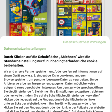
Datenschutzbestimmungen
1,2 km
14 km
Datenschutzeinstellungen
Angebote ab 03.08.
Angebote ab 03.08.
Gültig bis Sa. 08.08.
Gültig bis Sa. 08.08.
Durch Klicken auf die Schaltfläche „Ablehnen“ wird die
Standardeinstellung nur für unbedingt erforderliche cookie
beibehalten.
PENNY
EDEKA
Wir und unsere Partner speichern und/oder greifen auf Informationen auf
einem Gerät zu, wie z. B. eindeutige IDs in cookie und anderen
Browserspeichern, um personenbezogene Daten zu verarbeiten. Einige
Anbieter verarbeiten Ihre personenbezogenen Daten möglicherweise
aufgrund eines berechtigten Interesses. Um dem zu widersprechen, öffnen
Sie die „Einstellungen“. Sie können Ihre Einstellungen akzeptieren, ablehnen
oder verwalten, indem Sie auf die Schaltfläche „Einstellungen verwalten“
klicken oder jederzeit auf die Fingerabdruck-Schaltfläche in der linken
unteren Ecke der Website klicken. Um Ihre Einwilligung zu widerrufen,
klicken Sie auf den Fingerabdruck oder den Link in der Fußzeile der Website
und klicken Sie auf den Menüpunkt „Meine Daten“. Auf dieser Seite können