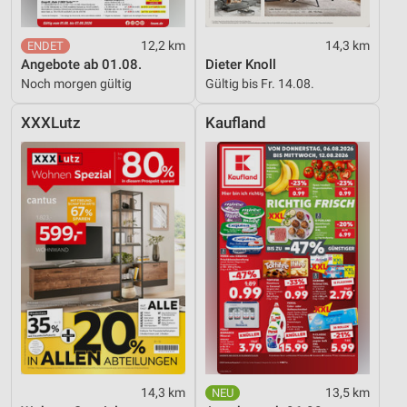
Verwendung reduzierter Daten zur Auswahl von
Werbeanzeigen
12,2 km
14,3 km
Angebote ab 01.08.
Dieter Knoll
Erstellung von Profilen für personalisierte
Noch morgen gültig
Gültig bis Fr. 14.08.
Werbung
XXXLutz
Kaufland
Verwendung von Profilen zur Auswahl
personalisierter Werbung
Erstellung von Profilen zur Personalisierung
von Inhalten
Verwendung von Profilen zur Auswahl
personalisierter Inhalte
Messung der Werbeleistung
Messung der Performance von Inhalten
Analyse von Zielgruppen durch Statistiken oder
Kombinationen von Daten aus verschiedenen
14,3 km
13,5 km
Quellen