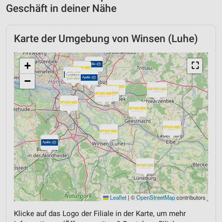
Geschäft in deiner Nähe
Karte der Umgebung von Winsen (Luhe)
+
⛶
−
Leaflet
|
©
OpenStreetMap
contributors
Klicke auf das Logo der Filiale in der Karte, um mehr