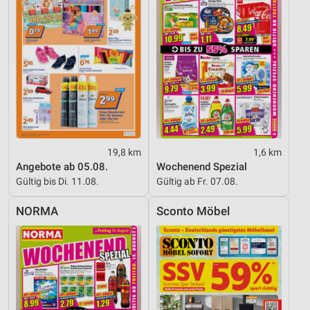
19,8 km
1,6 km
Angebote ab 05.08.
Wochenend Spezial
Gültig bis Di. 11.08.
Gültig ab Fr. 07.08.
NORMA
Sconto Möbel