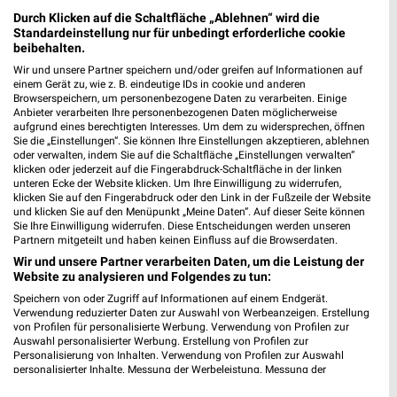
Durch Klicken auf die Schaltfläche „Ablehnen“ wird die
Standardeinstellung nur für unbedingt erforderliche cookie
beibehalten.
Wir und unsere Partner speichern und/oder greifen auf Informationen auf
einem Gerät zu, wie z. B. eindeutige IDs in cookie und anderen
Browserspeichern, um personenbezogene Daten zu verarbeiten. Einige
Anbieter verarbeiten Ihre personenbezogenen Daten möglicherweise
aufgrund eines berechtigten Interesses. Um dem zu widersprechen, öffnen
Sie die „Einstellungen“. Sie können Ihre Einstellungen akzeptieren, ablehnen
5,9 km
5,8 km
oder verwalten, indem Sie auf die Schaltfläche „Einstellungen verwalten“
Mo-Mi Angebote ab 10.08.
Dieter Knoll
klicken oder jederzeit auf die Fingerabdruck-Schaltfläche in der linken
unteren Ecke der Website klicken. Um Ihre Einwilligung zu widerrufen,
Gültig ab Mo. 10.08.
Gültig bis Fr. 14.08.
klicken Sie auf den Fingerabdruck oder den Link in der Fußzeile der Website
und klicken Sie auf den Menüpunkt „Meine Daten“. Auf dieser Seite können
XXXLutz
Kaufland
Sie Ihre Einwilligung widerrufen. Diese Entscheidungen werden unseren
Partnern mitgeteilt und haben keinen Einfluss auf die Browserdaten.
Wir und unsere Partner verarbeiten Daten, um die Leistung der
Website zu analysieren und Folgendes zu tun:
Speichern von oder Zugriff auf Informationen auf einem Endgerät.
Verwendung reduzierter Daten zur Auswahl von Werbeanzeigen. Erstellung
von Profilen für personalisierte Werbung. Verwendung von Profilen zur
Auswahl personalisierter Werbung. Erstellung von Profilen zur
Personalisierung von Inhalten. Verwendung von Profilen zur Auswahl
personalisierter Inhalte. Messung der Werbeleistung. Messung der
Performance von Inhalten. Analyse von Zielgruppen durch Statistiken oder