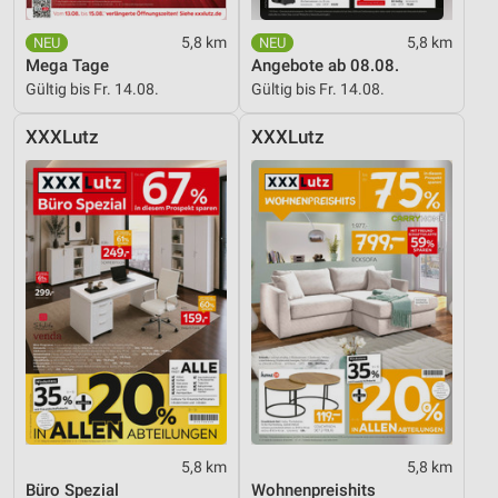
von Inhalten
5,8 km
5,8 km
Verwendung von Profilen zur Auswahl
Mega Tage
Angebote ab 08.08.
personalisierter Inhalte
Gültig bis Fr. 14.08.
Gültig bis Fr. 14.08.
Messung der Werbeleistung
XXXLutz
XXXLutz
Messung der Performance von Inhalten
Analyse von Zielgruppen durch Statistiken oder
Kombinationen von Daten aus verschiedenen
Quellen
Entwicklung und Verbesserung der Angebote
Verwendung reduzierter Daten zur Auswahl von
Inhalten
IAB-Besonderheiten:
Verwendung genauer Standortdaten
5,8 km
5,8 km
Geräte anhand von aktiv angeforderten
Büro Spezial
Wohnenpreishits
Informationen identifizieren