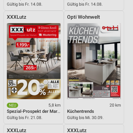
Gültig bis Fr. 14.08.
Gültig bis Fr. 14.08.
Nicht-IAB-Verarbeitungszwecke:
XXXLutz
Opti Wohnwelt
Notwendig
Performance
Funktional
Werbung
5,8 km
20 km
Spezial-Prospekt der Marken
Küchentrends
Gültig bis Fr. 21.08.
Gültig bis Mi. 30.09.
XXXLutz
XXXLutz