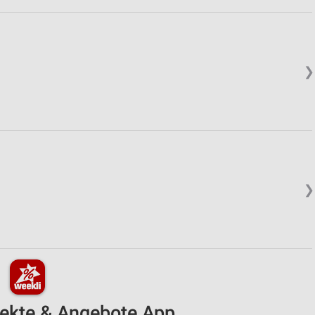
❯
❯
pekte & Angebote App