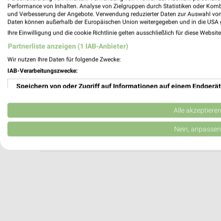
Performance von Inhalten. Analyse von Zielgruppen durch Statistiken oder Kom
und Verbesserung der Angebote. Verwendung reduzierter Daten zur Auswahl von
Daten können außerhalb der Europäischen Union weitergegeben und in die USA 
Ihre Einwilligung und die cookie Richtlinie gelten ausschließlich für diese Websit
TEDİ Wiesbaden
Partnerliste anzeigen (1 IAB-Anbieter)
Bahnhofsplatz 3
65189 Wiesbaden
Wir nutzen Ihre Daten für folgende Zwecke:
IAB-Verarbeitungszwecke:
450,43 km
Speichern von oder Zugriff auf Informationen auf einem Endgerät
TEDİ Wiesbaden
Verwendung reduzierter Daten zur Auswahl von Werbeanzeigen
Alle akzeptiere
Bahnhofsplatz 3
65189 Wiesbaden
Erstellung von Profilen für personalisierte Werbung
Nein, anpassen
450,43 km
Verwendung von Profilen zur Auswahl personalisierter Werbung
Erstellung von Profilen zur Personalisierung von Inhalten
Verwendung von Profilen zur Auswahl personalisierter Inhalte
Messung der Werbeleistung