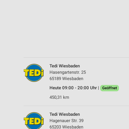
Messung der Performance von Inhalten
Analyse von Zielgruppen durch Statistiken oder Kombinationen 
Quellen
Entwicklung und Verbesserung der Angebote
Verwendung reduzierter Daten zur Auswahl von Inhalten
IAB-Besonderheiten:
Verwendung genauer Standortdaten
Tedi Wiesbaden
Hasengartenstr. 25
Geräte anhand von aktiv angeforderten Informationen identifizie
65189 Wiesbaden
Nicht-IAB-Verarbeitungszwecke:
Heute 09:00 - 20:00 Uhr |
Geöffnet
Notwendig
450,31 km
Performance
Tedi Wiesbaden
Funktional
Hagenauer Str. 39
65203 Wiesbaden
Werbung