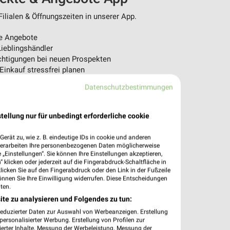
ilialen & Öffnungszeiten in unserer App.
e Angebote
ieblingshändler
htigungen bei neuen Prospekten
 Einkauf stressfrei planen
Datenschutzbestimmungen
 App jetzt laden oder QR-Code scannen.
tellung nur für unbedingt erforderliche cookie
erät zu, wie z. B. eindeutige IDs in cookie und anderen
verarbeiten Ihre personenbezogenen Daten möglicherweise
„Einstellungen“. Sie können Ihre Einstellungen akzeptieren,
 klicken oder jederzeit auf die Fingerabdruck-Schaltfläche in
klicken Sie auf den Fingerabdruck oder den Link in der Fußzeile
önnen Sie Ihre Einwilligung widerrufen. Diese Entscheidungen
ten.
ite zu analysieren und Folgendes zu tun:
reduzierter Daten zur Auswahl von Werbeanzeigen. Erstellung
ersonalisierter Werbung. Erstellung von Profilen zur
ierter Inhalte. Messung der Werbeleistung. Messung der