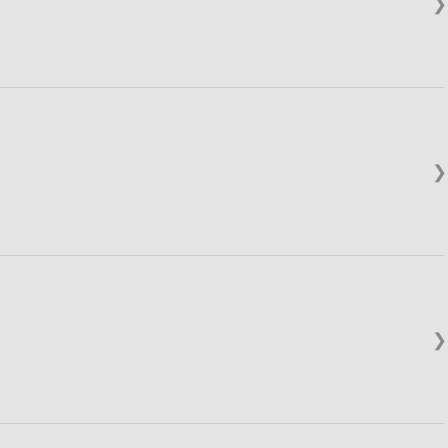
❯
❯
❯