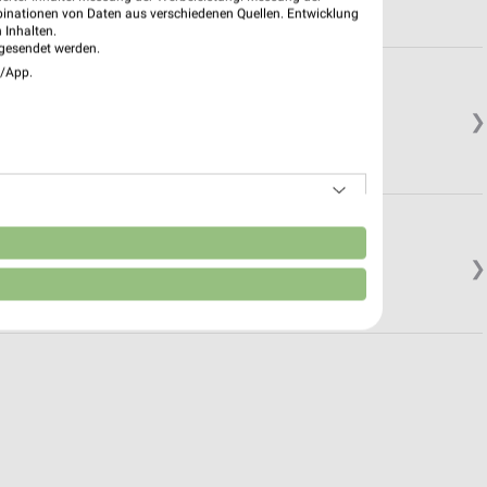
binationen von Daten aus verschiedenen Quellen. Entwicklung
 Inhalten.
gesendet werden.
e/App.
❯
n
❯