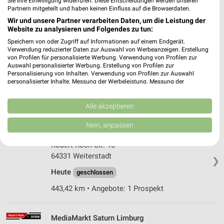
Sie Ihre Einwilligung widerrufen. Diese Entscheidungen werden unseren
Heute
geschlossen
Partnern mitgeteilt und haben keinen Einfluss auf die Browserdaten.
427,16 km • Angebote: 1 Prospekt
Wir und unsere Partner verarbeiten Daten, um die Leistung der
Website zu analysieren und Folgendes zu tun:
Speichern von oder Zugriff auf Informationen auf einem Endgerät.
MediaMarkt Saturn Egelsbach
Verwendung reduzierter Daten zur Auswahl von Werbeanzeigen. Erstellung
von Profilen für personalisierte Werbung. Verwendung von Profilen zur
Kurt-Schumacher-Ring 3
Auswahl personalisierter Werbung. Erstellung von Profilen zur
63329 Egelsbach
Personalisierung von Inhalten. Verwendung von Profilen zur Auswahl
❯
personalisierter Inhalte. Messung der Werbeleistung. Messung der
Heute
geschlossen
Performance von Inhalten. Analyse von Zielgruppen durch Statistiken oder
Kombinationen von Daten aus verschiedenen Quellen. Entwicklung und
435,29 km • Angebote: 1 Prospekt
Verbesserung der Angebote. Verwendung reduzierter Daten zur Auswahl
Alle akzeptieren
von Inhalten.
Daten können außerhalb der Europäischen Union weitergegeben und in die
Nein, anpassen
USA gesendet werden.
MediaMarkt Saturn Weiterstadt
Ihre Einwilligung und die cookie Richtlinie gelten ausschließlich für diese
Robert-Koch-Str. 18
Website/App.
64331 Weiterstadt
❯
Partnerliste anzeigen (1 IAB-Anbieter)
Heute
geschlossen
Wir nutzen Ihre Daten für folgende Zwecke:
IAB-Verarbeitungszwecke:
443,42 km • Angebote: 1 Prospekt
Speichern von oder Zugriff auf Informationen
auf einem Endgerät
MediaMarkt Saturn Limburg