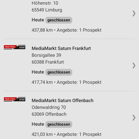
Höhenstr. 10
Verwendung reduzierter Daten zur Auswahl von
65549 Limburg
Werbeanzeigen
❯
Heute
geschlossen
Erstellung von Profilen für personalisierte
Werbung
437,88 km • Angebote: 1 Prospekt
Verwendung von Profilen zur Auswahl
personalisierter Werbung
MediaMarkt Saturn Frankfurt
Borsigallee 39
Erstellung von Profilen zur Personalisierung
60388 Frankfurt
von Inhalten
❯
Heute
geschlossen
Verwendung von Profilen zur Auswahl
personalisierter Inhalte
417,74 km • Angebote: 1 Prospekt
Messung der Werbeleistung
MediaMarkt Saturn Offenbach
Odenwaldring 70
Messung der Performance von Inhalten
63069 Offenbach
❯
Analyse von Zielgruppen durch Statistiken oder
Heute
geschlossen
Kombinationen von Daten aus verschiedenen
Quellen
421,03 km • Angebote: 1 Prospekt