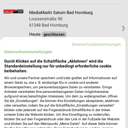
MediaMarkt Saturn Bad Homburg
Louisenstraße 90
61348 Bad Homburg
❯
Heute
geschlossen
418,63 km • Angebote: 1 Prospekt
Datenschutzbestimmungen
Datenschutzeinstellungen
MediaMarkt Saturn Frankfurt am Main
Durch Klicken auf die Schaltfläche „Ablehnen“ wird die
Standardeinstellung nur für unbedingt erforderliche cookie
Zeil 106- 110
beibehalten.
60313 Frankfurt am Main
❯
Wir und unsere Partner speichern und/oder greifen auf Informationen auf
Heute
geschlossen
einem Gerät zu, wie z. B. eindeutige IDs in cookie und anderen
Browserspeichern, um personenbezogene Daten zu verarbeiten. Einige
423,28 km • Angebote: 1 Prospekt
Anbieter verarbeiten Ihre personenbezogenen Daten möglicherweise
aufgrund eines berechtigten Interesses. Um dem zu widersprechen, öffnen
Sie die „Einstellungen“. Sie können Ihre Einstellungen akzeptieren, ablehnen
oder verwalten, indem Sie auf die Schaltfläche „Einstellungen verwalten“
MediaMarkt Saturn Neu-Isenburg
klicken oder jederzeit auf die Fingerabdruck-Schaltfläche in der linken
Hermesstraße 4
unteren Ecke der Website klicken. Um Ihre Einwilligung zu widerrufen,
klicken Sie auf den Fingerabdruck oder den Link in der Fußzeile der Website
63263 Neu-Isenburg
❯
und klicken Sie auf den Menüpunkt „Meine Daten“. Auf dieser Seite können