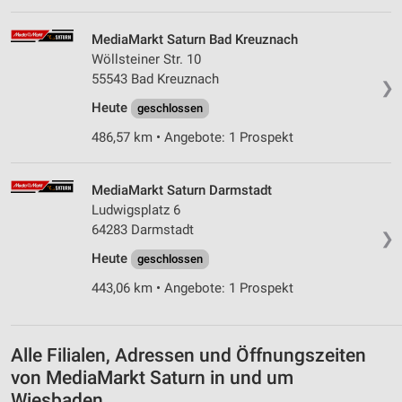
Entwicklung und Verbesserung der Angebote
MediaMarkt Saturn Bad Kreuznach
Verwendung reduzierter Daten zur Auswahl von
Wöllsteiner Str. 10
Inhalten
55543 Bad Kreuznach
❯
IAB-Besonderheiten:
Heute
geschlossen
Verwendung genauer Standortdaten
486,57 km • Angebote: 1 Prospekt
Geräte anhand von aktiv angeforderten
Informationen identifizieren
MediaMarkt Saturn Darmstadt
Nicht-IAB-Verarbeitungszwecke:
Ludwigsplatz 6
64283 Darmstadt
Notwendig
❯
Heute
geschlossen
Performance
443,06 km • Angebote: 1 Prospekt
Funktional
Werbung
Alle Filialen, Adressen und Öffnungszeiten
von MediaMarkt Saturn in und um
Wiesbaden