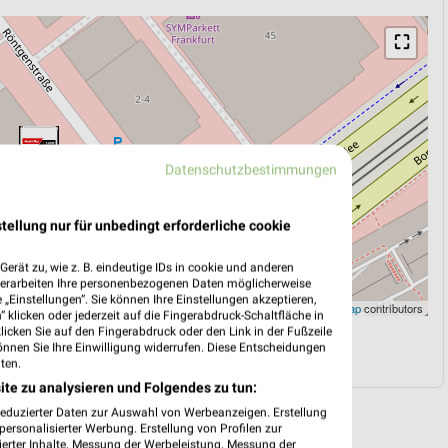
⛶
Datenschutzbestimmungen
tellung nur für unbedingt erforderliche cookie
erät zu, wie z. B. eindeutige IDs in cookie und anderen
verarbeiten Ihre personenbezogenen Daten möglicherweise
„Einstellungen“. Sie können Ihre Einstellungen akzeptieren,
Leaflet
|
©
OpenStreetMap
contributors
 klicken oder jederzeit auf die Fingerabdruck-Schaltfläche in
klicken Sie auf den Fingerabdruck oder den Link in der Fußzeile
önnen Sie Ihre Einwilligung widerrufen. Diese Entscheidungen
N
NAVIGATION MIT GOOGLE/IOS MAPS
ten.
ite zu analysieren und Folgendes zu tun:
reduzierter Daten zur Auswahl von Werbeanzeigen. Erstellung
ersonalisierter Werbung. Erstellung von Profilen zur
ierter Inhalte. Messung der Werbeleistung. Messung der