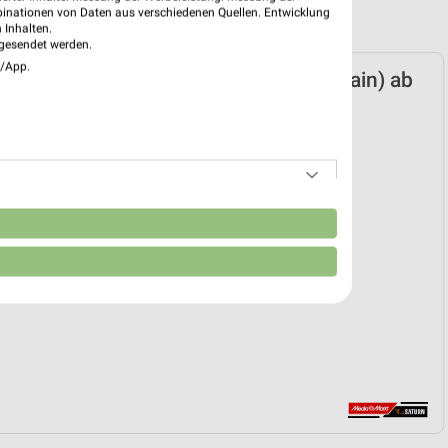
binationen von Daten aus verschiedenen Quellen. Entwicklung
 Inhalten.
gesendet werden.
e/App.
rkt Saturn Prospekt für Frankfurt (Main) ab
n 20.07.
nheft
20. Jul. bis 10. Aug.
reintrag erstellen
n
EKT BLÄTTERN