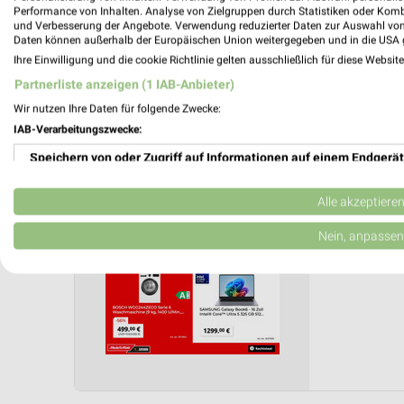
Anzahl Prospekte: 1
Performance von Inhalten. Analyse von Zielgruppen durch Statistiken oder Kom
Letztes Prospektupdate: vor 19 Tagen
und Verbesserung der Angebote. Verwendung reduzierter Daten zur Auswahl von
Daten können außerhalb der Europäischen Union weitergegeben und in die USA 
Ihre Einwilligung und die cookie Richtlinie gelten ausschließlich für diese Websit
MediaMa
Partnerliste anzeigen (1 IAB-Anbieter)
Mo. de
Wir nutzen Ihre Daten für folgende Zwecke:
Gutschei
IAB-Verarbeitungszwecke:
Gültig von 
Speichern von oder Zugriff auf Informationen auf einem Endgerät
📅
Kalende
Verwendung reduzierter Daten zur Auswahl von Werbeanzeigen
Alle akzeptiere
❯
PROSP
Erstellung von Profilen für personalisierte Werbung
Nein, anpassen
Verwendung von Profilen zur Auswahl personalisierter Werbung
Erstellung von Profilen zur Personalisierung von Inhalten
Verwendung von Profilen zur Auswahl personalisierter Inhalte
Messung der Werbeleistung