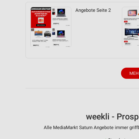
Messung der Performance von Inhalten
Angebote Seite 2
Analyse von Zielgruppen durch Statistiken oder Kombinationen 
Quellen
Entwicklung und Verbesserung der Angebote
Verwendung reduzierter Daten zur Auswahl von Inhalten
IAB-Besonderheiten:
Verwendung genauer Standortdaten
MEH
Geräte anhand von aktiv angeforderten Informationen identifizie
Nicht-IAB-Verarbeitungszwecke:
Notwendig
Performance
weekli - Pros
Funktional
Alle MediaMarkt Saturn Angebote immer griffb
Werbung