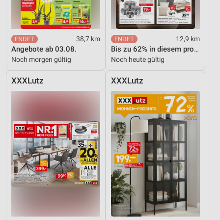
Entwicklung und Verbesserung der Angebote
Verwendung reduzierter Daten zur Auswahl von
38,7 km
12,9 km
Inhalten
Angebote ab 03.08.
Bis zu 62% in diesem prospekt
IAB-Besonderheiten:
Noch morgen gültig
Noch heute gültig
Verwendung genauer Standortdaten
XXXLutz
XXXLutz
Geräte anhand von aktiv angeforderten
Informationen identifizieren
Nicht-IAB-Verarbeitungszwecke:
Notwendig
Performance
Funktional
Werbung