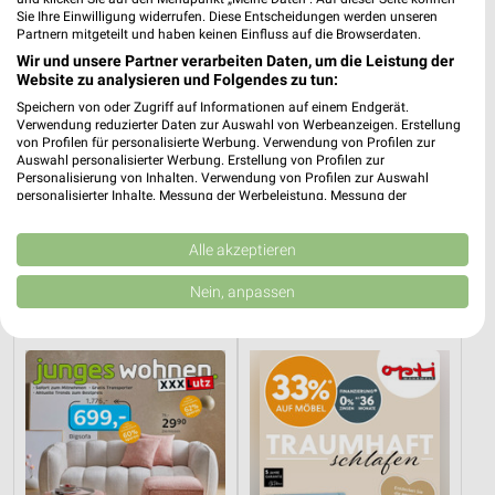
Sie Ihre Einwilligung widerrufen. Diese Entscheidungen werden unseren
Partnern mitgeteilt und haben keinen Einfluss auf die Browserdaten.
Wir und unsere Partner verarbeiten Daten, um die Leistung der
Website zu analysieren und Folgendes zu tun:
Speichern von oder Zugriff auf Informationen auf einem Endgerät.
Verwendung reduzierter Daten zur Auswahl von Werbeanzeigen. Erstellung
von Profilen für personalisierte Werbung. Verwendung von Profilen zur
Auswahl personalisierter Werbung. Erstellung von Profilen zur
Personalisierung von Inhalten. Verwendung von Profilen zur Auswahl
personalisierter Inhalte. Messung der Werbeleistung. Messung der
Performance von Inhalten. Analyse von Zielgruppen durch Statistiken oder
Kombinationen von Daten aus verschiedenen Quellen. Entwicklung und
31,2 km
12,9 km
Verbesserung der Angebote. Verwendung reduzierter Daten zur Auswahl
Alle akzeptieren
Speisen Highlight
Schlafzimmer Spezial
von Inhalten.
Gültig bis Mi. 30.09.
Noch heute gültig
Daten können außerhalb der Europäischen Union weitergegeben und in die
Nein, anpassen
USA gesendet werden.
XXXLutz
Opti Wohnwelt
Ihre Einwilligung und die cookie Richtlinie gelten ausschließlich für diese
Website/App.
Partnerliste anzeigen (1 IAB-Anbieter)
Wir nutzen Ihre Daten für folgende Zwecke:
IAB-Verarbeitungszwecke:
Speichern von oder Zugriff auf Informationen
auf einem Endgerät