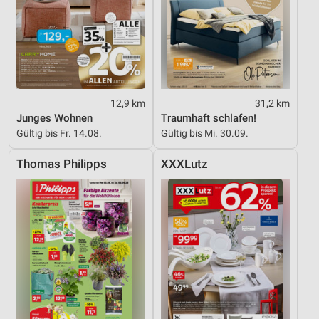
Verwendung reduzierter Daten zur Auswahl von
Werbeanzeigen
Erstellung von Profilen für personalisierte
Werbung
Verwendung von Profilen zur Auswahl
12,9 km
31,2 km
personalisierter Werbung
Junges Wohnen
Traumhaft schlafen!
Gültig bis Fr. 14.08.
Gültig bis Mi. 30.09.
Erstellung von Profilen zur Personalisierung
von Inhalten
Thomas Philipps
XXXLutz
Verwendung von Profilen zur Auswahl
personalisierter Inhalte
Messung der Werbeleistung
Messung der Performance von Inhalten
Analyse von Zielgruppen durch Statistiken oder
Kombinationen von Daten aus verschiedenen
Quellen