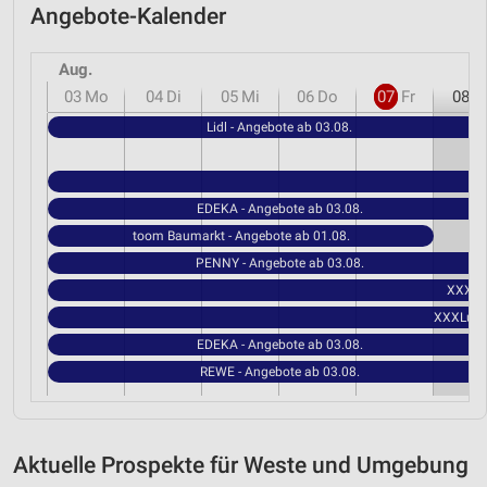
Angebote-Kalender
Aug.
03
Mo
04
Di
05
Mi
06
Do
07
Fr
08
S
Lidl - Angebote ab 03.08.
EDEKA - Angebote ab 03.08.
toom Baumarkt - Angebote ab 01.08.
PENNY - Angebote ab 03.08.
XXXLut
XXXLutz 
EDEKA - Angebote ab 03.08.
REWE - Angebote ab 03.08.
Aktuelle Prospekte für Weste und Umgebung