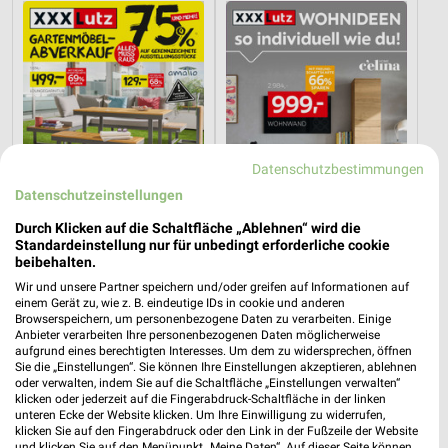
Datenschutzbestimmungen
Datenschutzeinstellungen
Durch Klicken auf die Schaltfläche „Ablehnen“ wird die
Standardeinstellung nur für unbedingt erforderliche cookie
beibehalten.
12,9 km
12,9 km
Wir und unsere Partner speichern und/oder greifen auf Informationen auf
Gartenmöbel-Abverkauf
Wohnideen so individuell wie du!
einem Gerät zu, wie z. B. eindeutige IDs in cookie und anderen
Gültig bis Fr. 28.08.
Gültig bis Fr. 14.08.
Browserspeichern, um personenbezogene Daten zu verarbeiten. Einige
Anbieter verarbeiten Ihre personenbezogenen Daten möglicherweise
aufgrund eines berechtigten Interesses. Um dem zu widersprechen, öffnen
Opti Wohnwelt
XXXLutz
Sie die „Einstellungen“. Sie können Ihre Einstellungen akzeptieren, ablehnen
oder verwalten, indem Sie auf die Schaltfläche „Einstellungen verwalten“
klicken oder jederzeit auf die Fingerabdruck-Schaltfläche in der linken
unteren Ecke der Website klicken. Um Ihre Einwilligung zu widerrufen,
klicken Sie auf den Fingerabdruck oder den Link in der Fußzeile der Website
und klicken Sie auf den Menüpunkt „Meine Daten“. Auf dieser Seite können