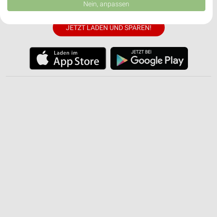
Daten können außerhalb der Europäischen Union weitergegeben und in die
✔
Einkaufsliste - Einkauf stressfrei planen
Nein, anpassen
USA gesendet werden.
Ihre Einwilligung und die cookie Richtlinie gelten ausschließlich für diese
Website/App.
JETZT LADEN UND SPAREN!
Partnerliste anzeigen (1 IAB-Anbieter)
Wir nutzen Ihre Daten für folgende Zwecke:
IAB-Verarbeitungszwecke:
Speichern von oder Zugriff auf Informationen
auf einem Endgerät
Verwendung reduzierter Daten zur Auswahl von
Werbeanzeigen
Erstellung von Profilen für personalisierte
Werbung
Verwendung von Profilen zur Auswahl
personalisierter Werbung
Erstellung von Profilen zur Personalisierung
von Inhalten