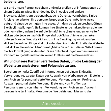
beibehalten.
Wir und unsere Partner speichern und/oder greifen auf Informationen auf
einem Gerät zu, wie z. B. eindeutige IDs in cookie und anderen
Browserspeichern, um personenbezogene Daten zu verarbeiten. Einige
Anbieter verarbeiten Ihre personenbezogenen Daten möglicherweise
aufgrund eines berechtigten Interesses. Um dem zu widersprechen, öffnen
Sie die „Einstellungen“. Sie können Ihre Einstellungen akzeptieren, ablehnen
oder verwalten, indem Sie auf die Schaltfläche „Einstellungen verwalten“
klicken oder jederzeit auf die Fingerabdruck-Schaltfläche in der linken
MEHR PROSPEKTE
unteren Ecke der Website klicken. Um Ihre Einwilligung zu widerrufen,
klicken Sie auf den Fingerabdruck oder den Link in der Fußzeile der Website
und klicken Sie auf den Menüpunkt „Meine Daten“. Auf dieser Seite können
Sie Ihre Einwilligung widerrufen. Diese Entscheidungen werden unseren
Partnern mitgeteilt und haben keinen Einfluss auf die Browserdaten.
Wir und unsere Partner verarbeiten Daten, um die Leistung der
Website zu analysieren und Folgendes zu tun:
weekli - Prospekte & Angebote App
Speichern von oder Zugriff auf Informationen auf einem Endgerät.
Verwendung reduzierter Daten zur Auswahl von Werbeanzeigen. Erstellung
von Profilen für personalisierte Werbung. Verwendung von Profilen zur
Alle REWE Angebote immer griffbereit – mit der kostenlosen
Auswahl personalisierter Werbung. Erstellung von Profilen zur
weekli App für iOS & Android.
Personalisierung von Inhalten. Verwendung von Profilen zur Auswahl
personalisierter Inhalte. Messung der Werbeleistung. Messung der
Performance von Inhalten. Analyse von Zielgruppen durch Statistiken oder
✔
Standortgenaue Angebote
Kombinationen von Daten aus verschiedenen Quellen. Entwicklung und
✔
Folge deinem Lieblingshändler
Verbesserung der Angebote. Verwendung reduzierter Daten zur Auswahl
Alle akzeptieren
✔
Push-Benachrichtigungen bei neuen Prospekten
von Inhalten.