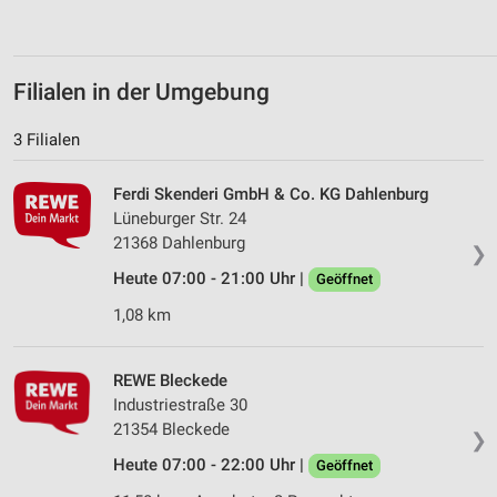
Verwendung von Profilen zur Auswahl
personalisierter Inhalte
Messung der Werbeleistung
Filialen in der Umgebung
Messung der Performance von Inhalten
3 Filialen
Analyse von Zielgruppen durch Statistiken oder
Kombinationen von Daten aus verschiedenen
Ferdi Skenderi GmbH & Co. KG Dahlenburg
Quellen
Lüneburger Str. 24
21368 Dahlenburg
Entwicklung und Verbesserung der Angebote
❯
Heute 07:00 - 21:00 Uhr |
Geöffnet
Verwendung reduzierter Daten zur Auswahl von
Inhalten
1,08 km
IAB-Besonderheiten:
Verwendung genauer Standortdaten
REWE Bleckede
Industriestraße 30
Geräte anhand von aktiv angeforderten
21354 Bleckede
❯
Informationen identifizieren
Heute 07:00 - 22:00 Uhr |
Geöffnet
Nicht-IAB-Verarbeitungszwecke: