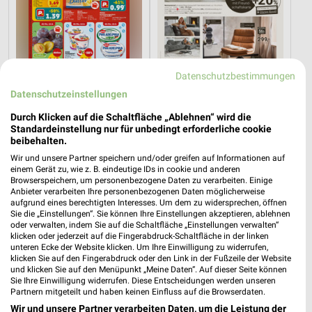
Datenschutzbestimmungen
Datenschutzeinstellungen
2,2 km
19,5 km
Angebote ab 10.08.
Dieter Knoll
Durch Klicken auf die Schaltfläche „Ablehnen“ wird die
Standardeinstellung nur für unbedingt erforderliche cookie
Gültig ab Mo. 10.08.
Gültig bis Fr. 14.08.
beibehalten.
XXXLutz
Thomas Philipps
Wir und unsere Partner speichern und/oder greifen auf Informationen auf
einem Gerät zu, wie z. B. eindeutige IDs in cookie und anderen
Browserspeichern, um personenbezogene Daten zu verarbeiten. Einige
Anbieter verarbeiten Ihre personenbezogenen Daten möglicherweise
aufgrund eines berechtigten Interesses. Um dem zu widersprechen, öffnen
Sie die „Einstellungen“. Sie können Ihre Einstellungen akzeptieren, ablehnen
oder verwalten, indem Sie auf die Schaltfläche „Einstellungen verwalten“
klicken oder jederzeit auf die Fingerabdruck-Schaltfläche in der linken
unteren Ecke der Website klicken. Um Ihre Einwilligung zu widerrufen,
klicken Sie auf den Fingerabdruck oder den Link in der Fußzeile der Website
und klicken Sie auf den Menüpunkt „Meine Daten“. Auf dieser Seite können
Sie Ihre Einwilligung widerrufen. Diese Entscheidungen werden unseren
Partnern mitgeteilt und haben keinen Einfluss auf die Browserdaten.
Wir und unsere Partner verarbeiten Daten, um die Leistung der