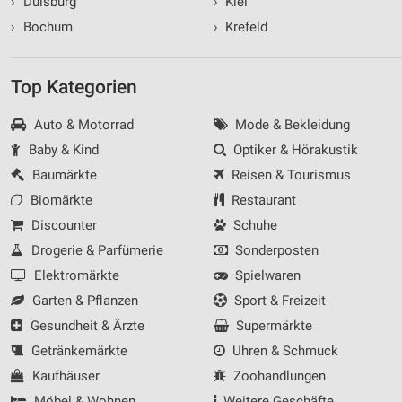
›
Duisburg
›
Kiel
›
Bochum
›
Krefeld
Top Kategorien
Auto & Motorrad
Mode & Bekleidung
Baby & Kind
Optiker & Hörakustik
Baumärkte
Reisen & Tourismus
Biomärkte
Restaurant
Discounter
Schuhe
Drogerie & Parfümerie
Sonderposten
Elektromärkte
Spielwaren
Garten & Pflanzen
Sport & Freizeit
Gesundheit & Ärzte
Supermärkte
Getränkemärkte
Uhren & Schmuck
Kaufhäuser
Zoohandlungen
Möbel & Wohnen
Weitere Geschäfte