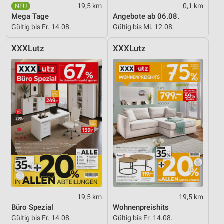
19,5 km
0,1 km
Erstellung von Profilen für personalisierte
Mega Tage
Angebote ab 06.08.
Werbung
Gültig bis Fr. 14.08.
Gültig bis Mi. 12.08.
Verwendung von Profilen zur Auswahl
XXXLutz
XXXLutz
personalisierter Werbung
Erstellung von Profilen zur Personalisierung
von Inhalten
Verwendung von Profilen zur Auswahl
personalisierter Inhalte
Messung der Werbeleistung
Messung der Performance von Inhalten
Analyse von Zielgruppen durch Statistiken oder
Kombinationen von Daten aus verschiedenen
Quellen
19,5 km
19,5 km
Büro Spezial
Wohnenpreishits
Entwicklung und Verbesserung der Angebote
Gültig bis Fr. 14.08.
Gültig bis Fr. 14.08.