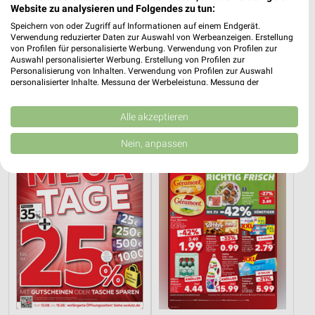
Website zu analysieren und Folgendes zu tun:
Speichern von oder Zugriff auf Informationen auf einem Endgerät.
Verwendung reduzierter Daten zur Auswahl von Werbeanzeigen. Erstellung
von Profilen für personalisierte Werbung. Verwendung von Profilen zur
19,5 km
16,8 km
Auswahl personalisierter Werbung. Erstellung von Profilen zur
Wohnen Spezial
Angebote ab 10.08.
Personalisierung von Inhalten. Verwendung von Profilen zur Auswahl
personalisierter Inhalte. Messung der Werbeleistung. Messung der
Gültig bis Fr. 14.08.
Gültig ab Mo. 10.08.
Performance von Inhalten. Analyse von Zielgruppen durch Statistiken oder
Kombinationen von Daten aus verschiedenen Quellen. Entwicklung und
XXXLutz
Kaufland
Verbesserung der Angebote. Verwendung reduzierter Daten zur Auswahl
Alle akzeptieren
von Inhalten.
Daten können außerhalb der Europäischen Union weitergegeben und in die
Nein, anpassen
USA gesendet werden.
Ihre Einwilligung und die cookie Richtlinie gelten ausschließlich für diese
Website/App.
Partnerliste anzeigen (1 IAB-Anbieter)
Wir nutzen Ihre Daten für folgende Zwecke:
IAB-Verarbeitungszwecke:
Speichern von oder Zugriff auf Informationen
auf einem Endgerät
Verwendung reduzierter Daten zur Auswahl von
Werbeanzeigen