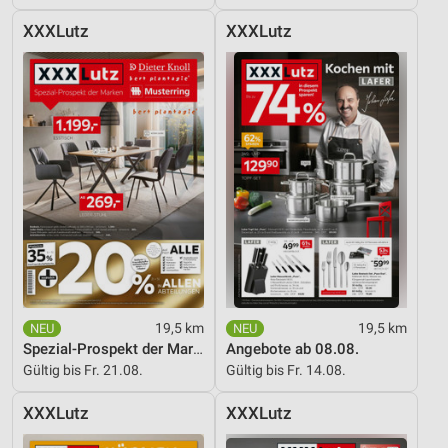
Verwendung reduzierter Daten zur Auswahl von
Inhalten
XXXLutz
XXXLutz
IAB-Besonderheiten:
Verwendung genauer Standortdaten
Geräte anhand von aktiv angeforderten
Informationen identifizieren
Nicht-IAB-Verarbeitungszwecke:
Notwendig
Performance
Funktional
19,5 km
19,5 km
Werbung
Spezial-Prospekt der Marken
Angebote ab 08.08.
Gültig bis Fr. 21.08.
Gültig bis Fr. 14.08.
XXXLutz
XXXLutz