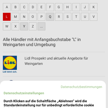
A
B
C
D
E
F
G
H
I
J
K
L
M
N
O
P
Q
R
S
T
U
V
W
X
Y
Z
...
Alle Händler mit Anfangsbuchstabe "L" in
Weingarten und Umgebung
Lidl Prospekt und aktuelle Angebote für
Weingarten
Lieblingswelt Prospekte & Aktionen
Datenschutzbestimmungen
Datenschutzeinstellungen
Durch Klicken auf die Schaltfläche „Ablehnen“ wird die
Standardeinstellung nur für unbedingt erforderliche cookie
Louis Prospekte und Angebote für Lochau