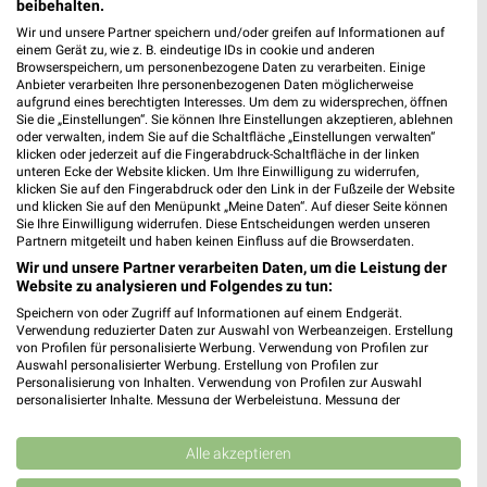
beibehalten.
Wir und unsere Partner speichern und/oder greifen auf Informationen auf
einem Gerät zu, wie z. B. eindeutige IDs in cookie und anderen
Browserspeichern, um personenbezogene Daten zu verarbeiten. Einige
Anbieter verarbeiten Ihre personenbezogenen Daten möglicherweise
aufgrund eines berechtigten Interesses. Um dem zu widersprechen, öffnen
Sie die „Einstellungen“. Sie können Ihre Einstellungen akzeptieren, ablehnen
oder verwalten, indem Sie auf die Schaltfläche „Einstellungen verwalten“
klicken oder jederzeit auf die Fingerabdruck-Schaltfläche in der linken
unteren Ecke der Website klicken. Um Ihre Einwilligung zu widerrufen,
klicken Sie auf den Fingerabdruck oder den Link in der Fußzeile der Website
und klicken Sie auf den Menüpunkt „Meine Daten“. Auf dieser Seite können
Noch mehr Angebote in
Sie Ihre Einwilligung widerrufen. Diese Entscheidungen werden unseren
Partnern mitgeteilt und haben keinen Einfluss auf die Browserdaten.
der weekli App!
Wir und unsere Partner verarbeiten Daten, um die Leistung der
Website zu analysieren und Folgendes zu tun:
Speichern von oder Zugriff auf Informationen auf einem Endgerät.
Verwendung reduzierter Daten zur Auswahl von Werbeanzeigen. Erstellung
von Profilen für personalisierte Werbung. Verwendung von Profilen zur
Auswahl personalisierter Werbung. Erstellung von Profilen zur
Personalisierung von Inhalten. Verwendung von Profilen zur Auswahl
personalisierter Inhalte. Messung der Werbeleistung. Messung der
Performance von Inhalten. Analyse von Zielgruppen durch Statistiken oder
Jetzt kostenlos laden
Kombinationen von Daten aus verschiedenen Quellen. Entwicklung und
Verbesserung der Angebote. Verwendung reduzierter Daten zur Auswahl
Alle akzeptieren
von Inhalten.
Prospekte App für Android
Daten können außerhalb der Europäischen Union weitergegeben und in die