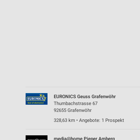
Messung der Performance von Inhalten
Analyse von Zielgruppen durch Statistiken oder Kombinationen 
Quellen
Entwicklung und Verbesserung der Angebote
Verwendung reduzierter Daten zur Auswahl von Inhalten
IAB-Besonderheiten:
Verwendung genauer Standortdaten
Geräte anhand von aktiv angeforderten Informationen identifizie
Nicht-IAB-Verarbeitungszwecke:
EURONICS Geuss Grafenwöhr
Notwendig
Thumbachstrasse 67
92655 Grafenwöhr
Performance
328,63 km • Angebote: 1 Prospekt
Funktional
media@home Pieper Amberg
Werbung