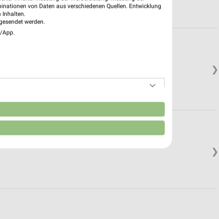
binationen von Daten aus verschiedenen Quellen. Entwicklung
 Inhalten.
gesendet werden.
e/App.
❯
n
❯