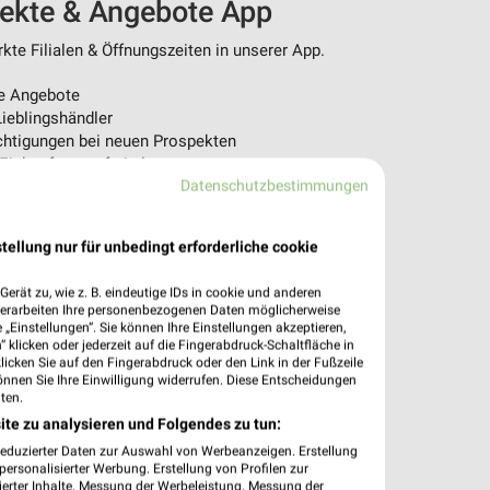
pekte & Angebote App
te Filialen & Öffnungszeiten in unserer App.
e Angebote
ieblingshändler
htigungen bei neuen Prospekten
 Einkauf stressfrei planen
Datenschutzbestimmungen
 App jetzt laden oder QR-Code scannen.
tellung nur für unbedingt erforderliche cookie
erät zu, wie z. B. eindeutige IDs in cookie und anderen
verarbeiten Ihre personenbezogenen Daten möglicherweise
„Einstellungen“. Sie können Ihre Einstellungen akzeptieren,
 klicken oder jederzeit auf die Fingerabdruck-Schaltfläche in
klicken Sie auf den Fingerabdruck oder den Link in der Fußzeile
önnen Sie Ihre Einwilligung widerrufen. Diese Entscheidungen
ten.
ite zu analysieren und Folgendes zu tun:
reduzierter Daten zur Auswahl von Werbeanzeigen. Erstellung
ersonalisierter Werbung. Erstellung von Profilen zur
ierter Inhalte. Messung der Werbeleistung. Messung der