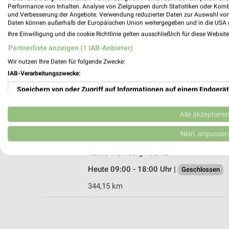
Performance von Inhalten. Analyse von Zielgruppen durch Statistiken oder Kom
und Verbesserung der Angebote. Verwendung reduzierter Daten zur Auswahl von
Daten können außerhalb der Europäischen Union weitergegeben und in die USA 
Ihre Einwilligung und die cookie Richtlinie gelten ausschließlich für diese Websit
EP:Haberkorn Vohenstrauß
Partnerliste anzeigen (1 IAB-Anbieter)
Weidener Str. 26
Wir nutzen Ihre Daten für folgende Zwecke:
92648 Vohenstrauß
IAB-Verarbeitungszwecke:
Heute 09:00 - 13:00 Uhr |
Geschlossen
Speichern von oder Zugriff auf Informationen auf einem Endgerät
329,74 km • Angebote: 2 Prospekte
Verwendung reduzierter Daten zur Auswahl von Werbeanzeigen
Alle akzeptiere
Conrad Electronic Wernberg-Köblitz
Erstellung von Profilen für personalisierte Werbung
Nein, anpassen
Klaus-Conrad-Straße 4
Verwendung von Profilen zur Auswahl personalisierter Werbung
92533 Wernberg-Köblitz
Heute 09:00 - 18:00 Uhr |
Geschlossen
Erstellung von Profilen zur Personalisierung von Inhalten
344,15 km
Verwendung von Profilen zur Auswahl personalisierter Inhalte
Messung der Werbeleistung