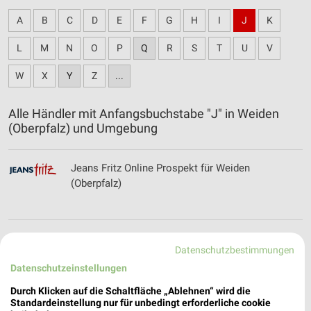
A
B
C
D
E
F
G
H
I
J
K
L
M
N
O
P
Q
R
S
T
U
V
W
X
Y
Z
...
Alle Händler mit Anfangsbuchstabe "J" in Weiden
(Oberpfalz) und Umgebung
Jeans Fritz Online Prospekt für Weiden
(Oberpfalz)
Juwelier Meiller Filialen & Öffnungszeiten für
Datenschutzbestimmungen
Schwandorf
Datenschutzeinstellungen
Durch Klicken auf die Schaltfläche „Ablehnen“ wird die
Standardeinstellung nur für unbedingt erforderliche cookie
JYSK Katalog und Prospekte für Weiden