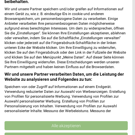
beibehalten.
(Oberpfalz)
Wir und unsere Partner speichern und/oder greifen auf Informationen auf
einem Gerät zu, wie z. B. eindeutige IDs in cookie und anderen
Browserspeichern, um personenbezogene Daten zu verarbeiten. Einige
Anbieter verarbeiten Ihre personenbezogenen Daten möglicherweise
aufgrund eines berechtigten Interesses. Um dem zu widersprechen, öffnen
Sie die „Einstellungen“. Sie können Ihre Einstellungen akzeptieren, ablehnen
oder verwalten, indem Sie auf die Schaltfläche „Einstellungen verwalten“
klicken oder jederzeit auf die Fingerabdruck-Schaltfläche in der linken
unteren Ecke der Website klicken. Um Ihre Einwilligung zu widerrufen,
klicken Sie auf den Fingerabdruck oder den Link in der Fußzeile der Website
und klicken Sie auf den Menüpunkt „Meine Daten“. Auf dieser Seite können
Noch mehr Angebote in
Sie Ihre Einwilligung widerrufen. Diese Entscheidungen werden unseren
Partnern mitgeteilt und haben keinen Einfluss auf die Browserdaten.
der weekli App!
Wir und unsere Partner verarbeiten Daten, um die Leistung der
Website zu analysieren und Folgendes zu tun:
Speichern von oder Zugriff auf Informationen auf einem Endgerät.
Verwendung reduzierter Daten zur Auswahl von Werbeanzeigen. Erstellung
von Profilen für personalisierte Werbung. Verwendung von Profilen zur
Auswahl personalisierter Werbung. Erstellung von Profilen zur
Personalisierung von Inhalten. Verwendung von Profilen zur Auswahl
personalisierter Inhalte. Messung der Werbeleistung. Messung der
Performance von Inhalten. Analyse von Zielgruppen durch Statistiken oder
Jetzt kostenlos laden
Kombinationen von Daten aus verschiedenen Quellen. Entwicklung und
Verbesserung der Angebote. Verwendung reduzierter Daten zur Auswahl
Alle akzeptieren
von Inhalten.
Prospekte App für Android
Daten können außerhalb der Europäischen Union weitergegeben und in die