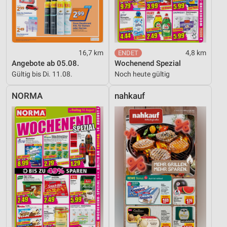
Nicht-IAB-Verarbeitungszwecke:
Notwendig
Performance
16,7 km
4,8 km
Angebote ab 05.08.
Wochenend Spezial
Funktional
Gültig bis Di. 11.08.
Noch heute gültig
Werbung
NORMA
nahkauf