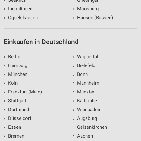
›
Seekirch
›
Griesingen
›
Ingoldingen
›
Moosburg
›
Oggelshausen
›
Hausen (Bussen)
Einkaufen in Deutschland
›
Berlin
›
Wuppertal
›
Hamburg
›
Bielefeld
›
München
›
Bonn
›
Köln
›
Mannheim
›
Frankfurt (Main)
›
Münster
›
Stuttgart
›
Karlsruhe
›
Dortmund
›
Wiesbaden
›
Düsseldorf
›
Augsburg
›
Essen
›
Gelsenkirchen
›
Bremen
›
Aachen