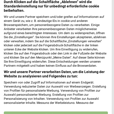
XXXLutz
XXXLutz
Durch Klicken auf die Schaltfläche „Ablehnen“ wird die
Standardeinstellung nur für unbedingt erforderliche cookie
beibehalten.
Wir und unsere Partner speichern und/oder greifen auf Informationen auf
einem Gerät zu, wie z. B. eindeutige IDs in cookie und anderen
Browserspeichern, um personenbezogene Daten zu verarbeiten. Einige
Anbieter verarbeiten Ihre personenbezogenen Daten möglicherweise
aufgrund eines berechtigten Interesses. Um dem zu widersprechen, öffnen
Sie die „Einstellungen“. Sie können Ihre Einstellungen akzeptieren, ablehnen
oder verwalten, indem Sie auf die Schaltfläche „Einstellungen verwalten“
klicken oder jederzeit auf die Fingerabdruck-Schaltfläche in der linken
unteren Ecke der Website klicken. Um Ihre Einwilligung zu widerrufen,
klicken Sie auf den Fingerabdruck oder den Link in der Fußzeile der Website
und klicken Sie auf den Menüpunkt „Meine Daten“. Auf dieser Seite können
Sie Ihre Einwilligung widerrufen. Diese Entscheidungen werden unseren
Partnern mitgeteilt und haben keinen Einfluss auf die Browserdaten.
Wir und unsere Partner verarbeiten Daten, um die Leistung der
Website zu analysieren und Folgendes zu tun:
28,9 km
28,9 km
Wohnideen so individuell wie du!
Musterring
Speichern von oder Zugriff auf Informationen auf einem Endgerät.
Verwendung reduzierter Daten zur Auswahl von Werbeanzeigen. Erstellung
Gültig bis Fr. 14.08.
Gültig bis Fr. 14.08.
von Profilen für personalisierte Werbung. Verwendung von Profilen zur
Auswahl personalisierter Werbung. Erstellung von Profilen zur
XXXLutz
XXXLutz
Personalisierung von Inhalten. Verwendung von Profilen zur Auswahl
personalisierter Inhalte. Messung der Werbeleistung. Messung der
Performance von Inhalten. Analyse von Zielgruppen durch Statistiken oder
Kombinationen von Daten aus verschiedenen Quellen. Entwicklung und