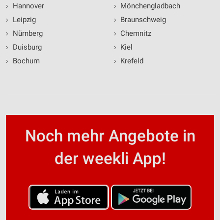
›
Hannover
›
Mönchengladbach
›
Leipzig
›
Braunschweig
›
Nürnberg
›
Chemnitz
›
Duisburg
›
Kiel
›
Bochum
›
Krefeld
Noch mehr Angebote in
der weekli App!