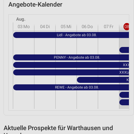
Angebote-Kalender
Aug.
03
Mo
04
Di
05
Mi
06
Do
07
Fr
08
S
Lidl - Angebote ab 03.08.
PENNY - Angebote ab 03.08.
XXXLut
XXXLutz 
Kauf
REWE - Angebote ab 03.08.
Aktuelle Prospekte für Warthausen und