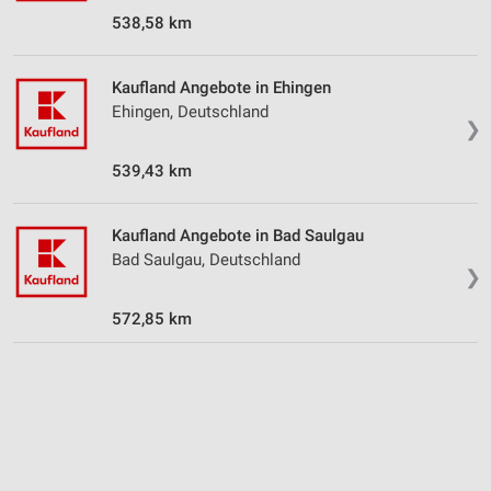
Verwendung von Profilen zur Auswahl
538,58 km
personalisierter Inhalte
Messung der Werbeleistung
Kaufland Angebote in Ehingen
Ehingen, Deutschland
Messung der Performance von Inhalten
❯
Analyse von Zielgruppen durch Statistiken oder
539,43 km
Kombinationen von Daten aus verschiedenen
Quellen
Kaufland Angebote in Bad Saulgau
Entwicklung und Verbesserung der Angebote
Bad Saulgau, Deutschland
❯
Verwendung reduzierter Daten zur Auswahl von
Inhalten
572,85 km
IAB-Besonderheiten:
Verwendung genauer Standortdaten
Geräte anhand von aktiv angeforderten
Informationen identifizieren
Nicht-IAB-Verarbeitungszwecke: