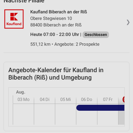
Nächste Filiale
Kaufland Biberach an der Riß
Obere Stegwiesen 10
❯
88400 Biberach an der Riß
Heute 07:00 - 22:00 Uhr |
Geschlossen
551,12 km • Angebote: 2 Prospekte
Angebote-Kalender für Kaufland in
Biberach (Riß) und Umgebung
Aug.
03
Mo
04
Di
05
Mi
06
Do
07
Fr
08
S
Kauf