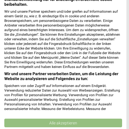
beibehalten.
Wir und unsere Partner speichern und/oder greifen auf Informationen auf
einem Gerät zu, wie z. B. eindeutige IDs in cookie und anderen
Browserspeichern, um personenbezogene Daten zu verarbeiten. Einige
Kaufland - Pre Black Week Angebote
Anbieter verarbeiten Ihre personenbezogenen Daten möglicherweise
aufgrund eines berechtigten Interesses. Um dem zu widersprechen, öffnen
12.11.2025
Sie die „Einstellungen“. Sie können Ihre Einstellungen akzeptieren, ablehnen
oder verwalten, indem Sie auf die Schaltfläche „Einstellungen verwalten“
klicken oder jederzeit auf die Fingerabdruck-Schaltfläche in der linken
Im
weekli Magazin
erwarten dich neben Infos zu Kaufland
unteren Ecke der Website klicken. Um Ihre Einwilligung zu widerrufen,
auch clevere Spartipps für den Familienalltag, Ideen zur
klicken Sie auf den Fingerabdruck oder den Link in der Fußzeile der Website
und klicken Sie auf den Menüpunkt „Meine Daten“. Auf dieser Seite können
Haushaltsplanung und einfache Wege, dein Budget
Sie Ihre Einwilligung widerrufen. Diese Entscheidungen werden unseren
nachhaltig zu entlasten.
Partnern mitgeteilt und haben keinen Einfluss auf die Browserdaten.
Wir und unsere Partner verarbeiten Daten, um die Leistung der
Website zu analysieren und Folgendes zu tun:
Speichern von oder Zugriff auf Informationen auf einem Endgerät.
Verwendung reduzierter Daten zur Auswahl von Werbeanzeigen. Erstellung
von Profilen für personalisierte Werbung. Verwendung von Profilen zur
Auswahl personalisierter Werbung. Erstellung von Profilen zur
weekli - Prospekte & Angebote App
Personalisierung von Inhalten. Verwendung von Profilen zur Auswahl
personalisierter Inhalte. Messung der Werbeleistung. Messung der
Performance von Inhalten. Analyse von Zielgruppen durch Statistiken oder
Alle Kaufland Angebote immer griffbereit – mit der kostenlosen
Kombinationen von Daten aus verschiedenen Quellen. Entwicklung und
weekli App für iOS & Android.
Verbesserung der Angebote. Verwendung reduzierter Daten zur Auswahl
Alle akzeptieren
von Inhalten.