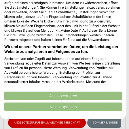
aufgrund eines berechtigten Interesses. Um dem zu widersprechen, öffnen
Sie die „Einstellungen“. Sie können Ihre Einstellungen akzeptieren, ablehnen
oder verwalten, indem Sie auf die Schaltfläche „Einstellungen verwalten“
klicken oder jederzeit auf die Fingerabdruck-Schaltfläche in der linken
unteren Ecke der Website klicken. Um Ihre Einwilligung zu widerrufen,
klicken Sie auf den Fingerabdruck oder den Link in der Fußzeile der Website
und klicken Sie auf den Menüpunkt „Meine Daten“. Auf dieser Seite können
Sie Ihre Einwilligung widerrufen. Diese Entscheidungen werden unseren
Partnern mitgeteilt und haben keinen Einfluss auf die Browserdaten.
Müller Prospekt für Wangen (Allgäu) ab
Wir und unsere Partner verarbeiten Daten, um die Leistung der
Website zu analysieren und Folgendes zu tun:
Mi. den 01.07.
Speichern von oder Zugriff auf Informationen auf einem Endgerät.
Verwendung reduzierter Daten zur Auswahl von Werbeanzeigen. Erstellung
lifestyle Magazin
von Profilen für personalisierte Werbung. Verwendung von Profilen zur
Gültig von 01. Jul. bis 31. Aug.
Auswahl personalisierter Werbung. Erstellung von Profilen zur
Personalisierung von Inhalten. Verwendung von Profilen zur Auswahl
📅
Kalendereintrag erstellen
personalisierter Inhalte. Messung der Werbeleistung. Messung der
Performance von Inhalten. Analyse von Zielgruppen durch Statistiken oder
Kombinationen von Daten aus verschiedenen Quellen. Entwicklung und
Verbesserung der Angebote. Verwendung reduzierter Daten zur Auswahl
Alle akzeptieren
PROSPEKT BLÄTTERN
von Inhalten.
Daten können außerhalb der Europäischen Union weitergegeben und in die
Nein, anpassen
USA gesendet werden.
Ihre Einwilligung und die cookie Richtlinie gelten ausschließlich für diese
Website/App.
ANGEBOTE ZUR FUSSBALL-WELTMEISTERSCHAFT
SOMMER & SONNE
Partnerliste anzeigen (1 IAB-Anbieter)