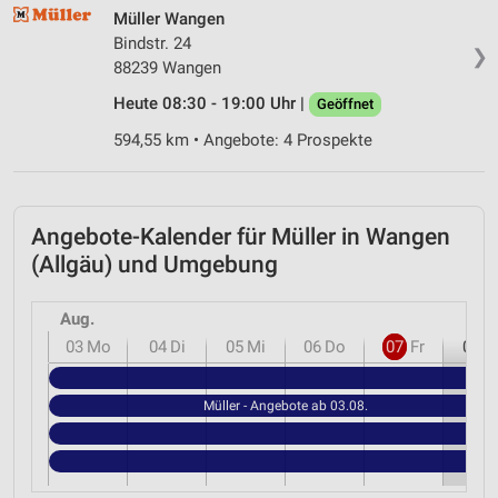
Müller Wangen
Messung der Performance von Inhalten
Bindstr. 24
❯
Analyse von Zielgruppen durch Statistiken oder
88239 Wangen
Kombinationen von Daten aus verschiedenen
Heute 08:30 - 19:00 Uhr |
Quellen
Geöffnet
594,55 km • Angebote: 4 Prospekte
Entwicklung und Verbesserung der Angebote
Verwendung reduzierter Daten zur Auswahl von
Inhalten
Angebote-Kalender für Müller in Wangen
IAB-Besonderheiten:
(Allgäu) und Umgebung
Verwendung genauer Standortdaten
Aug.
Geräte anhand von aktiv angeforderten
03
Mo
04
Di
05
Mi
06
Do
07
Fr
08
S
Informationen identifizieren
Müll
Nicht-IAB-Verarbeitungszwecke:
Müller - Angebote ab 03.08.
Notwendig
Performance