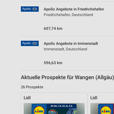
Messung der Performance von Inhalten
Apollo Angebote in Friedrichshafen
Analyse von Zielgruppen durch Statistiken oder Kombinationen 
Friedrichshafen, Deutschland
Quellen
607,74 km
Entwicklung und Verbesserung der Angebote
Verwendung reduzierter Daten zur Auswahl von Inhalten
Apollo Angebote in Immenstadt
IAB-Besonderheiten:
Immenstadt, Deutschland
Verwendung genauer Standortdaten
596,63 km
Geräte anhand von aktiv angeforderten Informationen identifizie
Nicht-IAB-Verarbeitungszwecke:
Aktuelle Prospekte für Wangen (Allgä
Notwendig
26 Prospekte
Performance
Lidl
Lidl
Funktional
Werbung