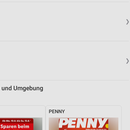
von Daten aus verschiedenen
❯
❯
ren
u) und Umgebung
PENNY