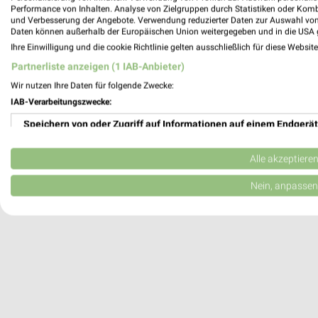
Performance von Inhalten. Analyse von Zielgruppen durch Statistiken oder Kom
Leutkirch im Allgäu, Deutschland
und Verbesserung der Angebote. Verwendung reduzierter Daten zur Auswahl von
Daten können außerhalb der Europäischen Union weitergegeben und in die USA 
Ihre Einwilligung und die cookie Richtlinie gelten ausschließlich für diese Websit
574,56 km
Partnerliste anzeigen (1 IAB-Anbieter)
Wir nutzen Ihre Daten für folgende Zwecke:
IAB-Verarbeitungszwecke:
Speichern von oder Zugriff auf Informationen auf einem Endgerät
Verwendung reduzierter Daten zur Auswahl von Werbeanzeigen
Alle akzeptiere
Erstellung von Profilen für personalisierte Werbung
Nein, anpassen
Verwendung von Profilen zur Auswahl personalisierter Werbung
Erstellung von Profilen zur Personalisierung von Inhalten
Verwendung von Profilen zur Auswahl personalisierter Inhalte
Messung der Werbeleistung