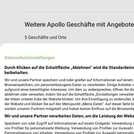
Weitere Apollo Geschäfte mit Angebot
5 Geschäfte und Orte
Apollo Angebote in Ravensburg-Südstadt
Datenschutzeinstellungen
Ravensburg-Südstadt, Deutschland
Durch Klicken auf die Schaltfläche „Ablehnen“ wird die Standardeins
beibehalten.
593,57 km
Wir und unsere Partner speichern und/oder greifen auf Informationen auf einem G
Browserspeichern, um personenbezogene Daten zu verarbeiten. Einige Anbieter 
aufgrund eines berechtigten Interesses. Um dem zu widersprechen, öffnen Sie die 
Apollo
ablehnen oder verwalten, indem Sie auf die Schaltfläche „Einstellungen verwalten“
Goldgasse 10
der linken unteren Ecke der Website klicken. Um Ihre Einwilligung zu widerrufen, 
der Website und klicken Sie auf den Menüpunkt „Meine Daten“. Auf dieser Seite k
88212 Ravensburg
werden unseren Partnern mitgeteilt und haben keinen Einfluss auf die Browserda
592,00 km
Wir und unsere Partner verarbeiten Daten, um die Leistung der Webs
Speichern von oder Zugriff auf Informationen auf einem Endgerät. Verwendung 
von Profilen für personalisierte Werbung. Verwendung von Profilen zur Auswahl p
Apollo Angebote in Leutkirch im Allgäu
Personalisierung von Inhalten. Verwendung von Profilen zur Auswahl personalis