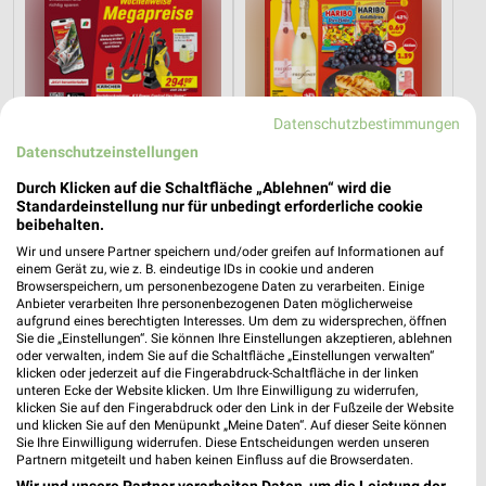
Datenschutzbestimmungen
Datenschutzeinstellungen
Durch Klicken auf die Schaltfläche „Ablehnen“ wird die
Standardeinstellung nur für unbedingt erforderliche cookie
beibehalten.
Wir und unsere Partner speichern und/oder greifen auf Informationen auf
10,3 km
1,1 km
einem Gerät zu, wie z. B. eindeutige IDs in cookie und anderen
Angebote ab 01.08.
Angebote ab 03.08.
Browserspeichern, um personenbezogene Daten zu verarbeiten. Einige
Noch morgen gültig
Gültig bis Sa. 08.08.
Anbieter verarbeiten Ihre personenbezogenen Daten möglicherweise
aufgrund eines berechtigten Interesses. Um dem zu widersprechen, öffnen
Sie die „Einstellungen“. Sie können Ihre Einstellungen akzeptieren, ablehnen
XXXLutz
XXXLutz
oder verwalten, indem Sie auf die Schaltfläche „Einstellungen verwalten“
klicken oder jederzeit auf die Fingerabdruck-Schaltfläche in der linken
unteren Ecke der Website klicken. Um Ihre Einwilligung zu widerrufen,
klicken Sie auf den Fingerabdruck oder den Link in der Fußzeile der Website
und klicken Sie auf den Menüpunkt „Meine Daten“. Auf dieser Seite können
Sie Ihre Einwilligung widerrufen. Diese Entscheidungen werden unseren
Partnern mitgeteilt und haben keinen Einfluss auf die Browserdaten.
Wir und unsere Partner verarbeiten Daten, um die Leistung der