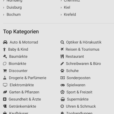
›
Nürnberg
›
Chemnitz
›
Duisburg
›
Kiel
›
Bochum
›
Krefeld
Top Kategorien
Auto & Motorrad
Optiker & Hörakustik
Baby & Kind
Reisen & Tourismus
Baumärkte
Restaurant
Biomärkte
Schreibwaren & Büro
Discounter
Schuhe
Drogerie & Parfümerie
Sonderposten
Elektromärkte
Spielwaren
Garten & Pflanzen
Sport & Freizeit
Gesundheit & Ärzte
Supermärkte
Getränkemärkte
Uhren & Schmuck
Kaufhäuser
Zoohandlungen