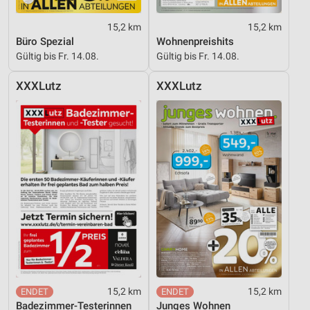
Verwendung reduzierter Daten zur Auswahl von
Inhalten
15,2 km
15,2 km
Büro Spezial
Wohnenpreishits
IAB-Besonderheiten:
Gültig bis Fr. 14.08.
Gültig bis Fr. 14.08.
Verwendung genauer Standortdaten
XXXLutz
XXXLutz
Geräte anhand von aktiv angeforderten
Informationen identifizieren
Nicht-IAB-Verarbeitungszwecke:
Notwendig
Performance
Funktional
Werbung
15,2 km
15,2 km
Badezimmer-Testerinnen
Junges Wohnen