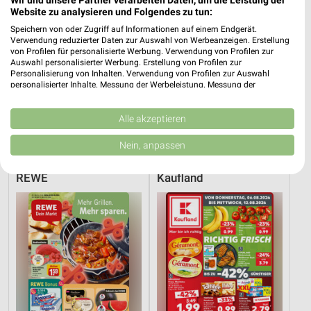
Website zu analysieren und Folgendes zu tun:
Speichern von oder Zugriff auf Informationen auf einem Endgerät.
Verwendung reduzierter Daten zur Auswahl von Werbeanzeigen. Erstellung
von Profilen für personalisierte Werbung. Verwendung von Profilen zur
Auswahl personalisierter Werbung. Erstellung von Profilen zur
Personalisierung von Inhalten. Verwendung von Profilen zur Auswahl
personalisierter Inhalte. Messung der Werbeleistung. Messung der
Performance von Inhalten. Analyse von Zielgruppen durch Statistiken oder
Kombinationen von Daten aus verschiedenen Quellen. Entwicklung und
Verbesserung der Angebote. Verwendung reduzierter Daten zur Auswahl
Alle akzeptieren
15,2 km
15,2 km
von Inhalten.
Dieter Knoll
Wohnen Spezial
Daten können außerhalb der Europäischen Union weitergegeben und in die
Nein, anpassen
Gültig bis Fr. 14.08.
Gültig bis Fr. 14.08.
USA gesendet werden.
Ihre Einwilligung und die cookie Richtlinie gelten ausschließlich für diese
REWE
Kaufland
Website/App.
Partnerliste anzeigen (1 IAB-Anbieter)
Wir nutzen Ihre Daten für folgende Zwecke:
IAB-Verarbeitungszwecke:
Speichern von oder Zugriff auf Informationen
auf einem Endgerät
Verwendung reduzierter Daten zur Auswahl von
Werbeanzeigen