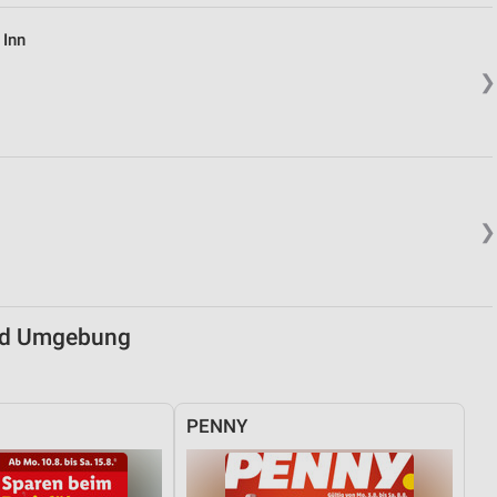
 Inn
von Daten aus verschiedenen
❯
❯
ren
und Umgebung
PENNY