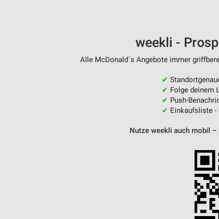
weekli - Pros
Alle McDonald´s Angebote immer griffberei
✔
Standortgenau
✔
Folge deinem L
✔
Push-Benachric
✔
Einkaufsliste -
Nutze weekli auch mobil –