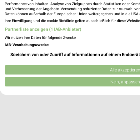
Performance von Inhalten. Analyse von Zielgruppen durch Statistiken oder Kom
Altötting, Deutschland
und Verbesserung der Angebote. Verwendung reduzierter Daten zur Auswahl von
Daten können außerhalb der Europäischen Union weitergegeben und in die USA 
Ihre Einwilligung und die cookie Richtlinie gelten ausschließlich für diese Websit
480,39 km
Partnerliste anzeigen (1 IAB-Anbieter)
Wir nutzen Ihre Daten für folgende Zwecke:
IAB-Verarbeitungszwecke:
Speichern von oder Zugriff auf Informationen auf einem Endgerät
Verwendung reduzierter Daten zur Auswahl von Werbeanzeigen
Alle akzeptiere
Erstellung von Profilen für personalisierte Werbung
Nein, anpassen
Verwendung von Profilen zur Auswahl personalisierter Werbung
Erstellung von Profilen zur Personalisierung von Inhalten
Verwendung von Profilen zur Auswahl personalisierter Inhalte
Messung der Werbeleistung