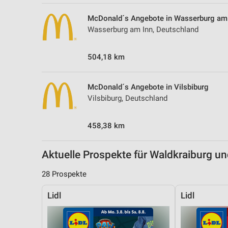
Messung der Performance von Inhalten
McDonald´s Angebote in Wasserburg am
Analyse von Zielgruppen durch Statistiken oder Kombinationen 
Wasserburg am Inn, Deutschland
Quellen
504,18 km
Entwicklung und Verbesserung der Angebote
Verwendung reduzierter Daten zur Auswahl von Inhalten
McDonald´s Angebote in Vilsbiburg
IAB-Besonderheiten:
Vilsbiburg, Deutschland
Verwendung genauer Standortdaten
458,38 km
Geräte anhand von aktiv angeforderten Informationen identifizie
Nicht-IAB-Verarbeitungszwecke:
Aktuelle Prospekte für Waldkraiburg 
Notwendig
28 Prospekte
Performance
Lidl
Lidl
Funktional
Werbung