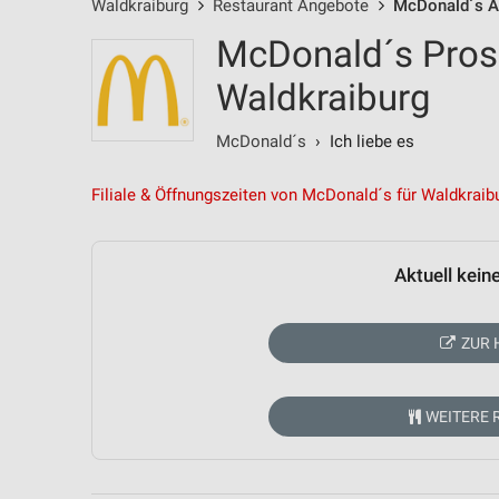
Waldkraiburg
Restaurant Angebote
McDonald´s A
McDonald´s Pros
Waldkraiburg
McDonald´s
› Ich liebe es
Filiale & Öffnungszeiten von McDonald´s für Waldkraib
Aktuell kein
ZUR 
WEITERE 