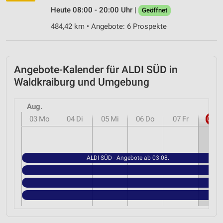
Heute 08:00 - 20:00 Uhr |
Geöffnet
484,42 km • Angebote: 6 Prospekte
Angebote-Kalender für ALDI SÜD in
Waldkraiburg und Umgebung
Aug.
03
Mo
04
Di
05
Mi
06
Do
07
Fr
08
S
ALDI SÜD - Angebote ab 03.08.