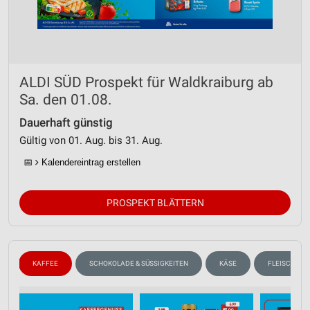
ALDI SÜD Prospekt für Waldkraiburg ab
Sa. den 01.08.
Dauerhaft günstig
Gültig von 01. Aug. bis 31. Aug.
📅
Kalendereintrag erstellen
PROSPEKT BLÄTTERN
N
KAFFEE
SCHOKOLADE & SÜSSIGKEITEN
KÄSE
FLEISCH & W