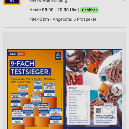
84478 Waldkraiburg
Heute 08:00 - 20:00 Uhr |
Geöffnet
Geräte anhand von aktiv angeforderten
Informationen identifizieren
484,42 km • Angebote: 6 Prospekte
Nicht-IAB-Verarbeitungszwecke:
Notwendig
Performance
Funktional
Werbung
❯