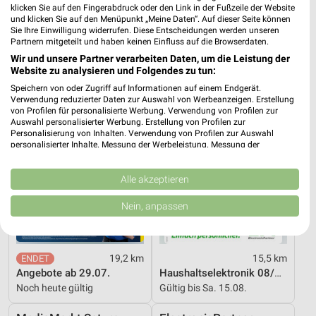
klicken Sie auf den Fingerabdruck oder den Link in der Fußzeile der Website
4 Prospekte
und klicken Sie auf den Menüpunkt „Meine Daten“. Auf dieser Seite können
Sie Ihre Einwilligung widerrufen. Diese Entscheidungen werden unseren
Partnern mitgeteilt und haben keinen Einfluss auf die Browserdaten.
EURONICS
ElectronicPartner
Wir und unsere Partner verarbeiten Daten, um die Leistung der
Website zu analysieren und Folgendes zu tun:
Speichern von oder Zugriff auf Informationen auf einem Endgerät.
Verwendung reduzierter Daten zur Auswahl von Werbeanzeigen. Erstellung
von Profilen für personalisierte Werbung. Verwendung von Profilen zur
Auswahl personalisierter Werbung. Erstellung von Profilen zur
Personalisierung von Inhalten. Verwendung von Profilen zur Auswahl
personalisierter Inhalte. Messung der Werbeleistung. Messung der
Performance von Inhalten. Analyse von Zielgruppen durch Statistiken oder
Kombinationen von Daten aus verschiedenen Quellen. Entwicklung und
Verbesserung der Angebote. Verwendung reduzierter Daten zur Auswahl
Alle akzeptieren
von Inhalten.
Daten können außerhalb der Europäischen Union weitergegeben und in die
Nein, anpassen
USA gesendet werden.
Ihre Einwilligung und die cookie Richtlinie gelten ausschließlich für diese
Website/App.
Partnerliste anzeigen (1 IAB-Anbieter)
19,2 km
15,5 km
Angebote ab 29.07.
Haushaltselektronik 08/2026
Wir nutzen Ihre Daten für folgende Zwecke:
Noch heute gültig
Gültig bis Sa. 15.08.
IAB-Verarbeitungszwecke:
Speichern von oder Zugriff auf Informationen