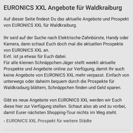
Quellen
EURONICS XXL Angebote für Waldkraiburg
Entwicklung und Verbesserung der Angebote
Auf dieser Seite findest Du das aktuelle Angebote und Prospekt
von EURONICS XXL für Waldkraiburg.
Verwendung reduzierter Daten zur Auswahl von
Inhalten
Ihr seid auf der Suche nach Elektrische-Zahnbürste, Handy oder
Kamera, dann schaut Euch doch mal die aktuellen Prospekte
IAB-Besonderheiten:
von EURONICS XXL an.
Verwendung genauer Standortdaten
Evtl. ist ja etwas für Euch dabei.
Für alle kleinen Schnäppchen-Jäger stellt weekli aktuelle
Geräte anhand von aktiv angeforderten
Prospekte und Angebote online zur Verfügung, damit Ihr auch
Informationen identifizieren
keine Angebote von EURONICS XXL mehr verpasst. Einfach von
Nicht-IAB-Verarbeitungszwecke:
unterwegs oder daheim bequem durch die Prospekte für
Waldkraiburg blättern, Schnäppchen finden und Geld sparen.
Notwendig
Gibt es neue Angebote von EURONICS XXL werden wir Euch
Performance
diese hier zur Verfügung stellen. Schaut also ab und zu vorbei,
damit Eurer nächsten Shopping-Tour nichts im Weg steht.
Funktional
›
EURONICS XXL Prospekt für weitere Städte
Werbung