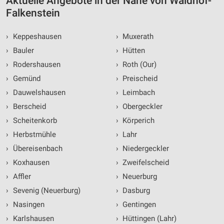
Aktuelle Angebote in der Nähe von Waldhof-
Wir nutzen Ihre Daten für folgende Zwecke:
Falkenstein
IAB-Verarbeitungszwecke:
Speichern von oder Zugriff auf Informationen
›
Keppeshausen
›
Muxerath
auf einem Endgerät
›
Bauler
›
Hütten
Verwendung reduzierter Daten zur Auswahl von
›
Rodershausen
›
Roth (Our)
Werbeanzeigen
›
Gemünd
›
Preischeid
Erstellung von Profilen für personalisierte
›
Dauwelshausen
›
Leimbach
Werbung
›
Berscheid
›
Obergeckler
Verwendung von Profilen zur Auswahl
›
Scheitenkorb
›
Körperich
personalisierter Werbung
›
Herbstmühle
›
Lahr
Erstellung von Profilen zur Personalisierung
›
Übereisenbach
›
Niedergeckler
von Inhalten
›
Koxhausen
›
Zweifelscheid
›
Affler
›
Neuerburg
Verwendung von Profilen zur Auswahl
personalisierter Inhalte
›
Sevenig (Neuerburg)
›
Dasburg
›
Nasingen
›
Gentingen
Messung der Werbeleistung
›
Karlshausen
›
Hüttingen (Lahr)