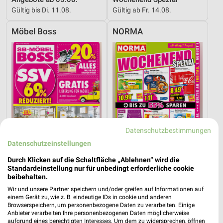
Gültig bis Di. 11.08.
Gültig ab Fr. 14.08.
Möbel Boss
NORMA
Datenschutzbestimmungen
Datenschutzeinstellungen
Durch Klicken auf die Schaltfläche „Ablehnen“ wird die
Standardeinstellung nur für unbedingt erforderliche cookie
beibehalten.
51,4 km
25 km
Angebote ab 03.08.
Wochenend Spezial
Wir und unsere Partner speichern und/oder greifen auf Informationen auf
einem Gerät zu, wie z. B. eindeutige IDs in cookie und anderen
Gültig bis Sa. 08.08.
Gültig ab Fr. 07.08.
Browserspeichern, um personenbezogene Daten zu verarbeiten. Einige
Anbieter verarbeiten Ihre personenbezogenen Daten möglicherweise
aufgrund eines berechtigten Interesses. Um dem zu widersprechen, öffnen