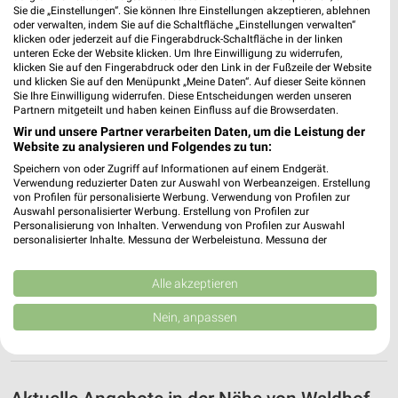
ALLE PROSPEKTE
Sie die „Einstellungen“. Sie können Ihre Einstellungen akzeptieren, ablehnen
oder verwalten, indem Sie auf die Schaltfläche „Einstellungen verwalten“
klicken oder jederzeit auf die Fingerabdruck-Schaltfläche in der linken
Unsere Highlights für Waldhof-Falkenstein
unteren Ecke der Website klicken. Um Ihre Einwilligung zu widerrufen,
klicken Sie auf den Fingerabdruck oder den Link in der Fußzeile der Website
und klicken Sie auf den Menüpunkt „Meine Daten“. Auf dieser Seite können
Hier findest Du alle aktuellen Angebote und Prospekte in der
Sie Ihre Einwilligung widerrufen. Diese Entscheidungen werden unseren
Umgebung von Waldhof-Falkenstein. Entdecke Unsere
Partnern mitgeteilt und haben keinen Einfluss auf die Browserdaten.
Highlights Deiner Lieblings-Geschäfte in Waldhof-Falkenstein.
Wir und unsere Partner verarbeiten Daten, um die Leistung der
Stöbere durch die aktuellen Online-Prospekte mit aktuellen
Website zu analysieren und Folgendes zu tun:
Angeboten und entdecke tolle Schnäppchen in Deiner
Speichern von oder Zugriff auf Informationen auf einem Endgerät.
Umgebung.
Verwendung reduzierter Daten zur Auswahl von Werbeanzeigen. Erstellung
von Profilen für personalisierte Werbung. Verwendung von Profilen zur
Mit weekli kannst Du Dich über die aktuellen Angebote für
Auswahl personalisierter Werbung. Erstellung von Profilen zur
Waldhof-Falkenstein informieren, egal ob von zu Hause oder
Personalisierung von Inhalten. Verwendung von Profilen zur Auswahl
von unterwegs. weekli möchte Dir Deinen Einkauf erleichtern.
personalisierter Inhalte. Messung der Werbeleistung. Messung der
Performance von Inhalten. Analyse von Zielgruppen durch Statistiken oder
weekli stellt Dir aktuelle Prospekte und Angebote zur
Kombinationen von Daten aus verschiedenen Quellen. Entwicklung und
Verfügung, damit Du in Waldhof-Falkenstein immer über
Verbesserung der Angebote. Verwendung reduzierter Daten zur Auswahl
Alle akzeptieren
aktuelle Schnäppchen informiert bist und Deinen Einkauf
von Inhalten.
Daten können außerhalb der Europäischen Union weitergegeben und in die
bequem planen kannst.
Nein, anpassen
USA gesendet werden.
Viel Spaß beim Online stöbern und Schnäppchen finden.
Ihre Einwilligung und die cookie Richtlinie gelten ausschließlich für diese
Website/App.
Partnerliste anzeigen (1 IAB-Anbieter)