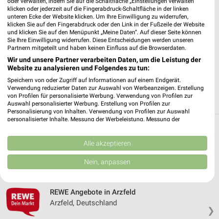
oder verwalten, indem Sie auf die Schaltfläche „Einstellungen verwalten“
✔
Standortgenaue Angebote
klicken oder jederzeit auf die Fingerabdruck-Schaltfläche in der linken
✔
Folge deinem Lieblingshändler
unteren Ecke der Website klicken. Um Ihre Einwilligung zu widerrufen,
klicken Sie auf den Fingerabdruck oder den Link in der Fußzeile der Website
✔
Push-Benachrichtigungen bei neuen Prospekten
und klicken Sie auf den Menüpunkt „Meine Daten“. Auf dieser Seite können
✔
Einkaufsliste - Einkauf stressfrei planen
Sie Ihre Einwilligung widerrufen. Diese Entscheidungen werden unseren
Partnern mitgeteilt und haben keinen Einfluss auf die Browserdaten.
Wir und unsere Partner verarbeiten Daten, um die Leistung der
JETZT LADEN UND SPAREN!
Website zu analysieren und Folgendes zu tun:
Speichern von oder Zugriff auf Informationen auf einem Endgerät.
Verwendung reduzierter Daten zur Auswahl von Werbeanzeigen. Erstellung
von Profilen für personalisierte Werbung. Verwendung von Profilen zur
Auswahl personalisierter Werbung. Erstellung von Profilen zur
Personalisierung von Inhalten. Verwendung von Profilen zur Auswahl
personalisierter Inhalte. Messung der Werbeleistung. Messung der
Performance von Inhalten. Analyse von Zielgruppen durch Statistiken oder
Weitere REWE Geschäfte mit Angeboten in
Kombinationen von Daten aus verschiedenen Quellen. Entwicklung und
Verbesserung der Angebote. Verwendung reduzierter Daten zur Auswahl
Alle akzeptieren
und um Neuerburg
von Inhalten.
Daten können außerhalb der Europäischen Union weitergegeben und in die
Nein, anpassen
USA gesendet werden.
5 Geschäfte und Orte
Ihre Einwilligung und die cookie Richtlinie gelten ausschließlich für diese
Website/App.
REWE Angebote in Arzfeld
Partnerliste anzeigen (1 IAB-Anbieter)
Arzfeld, Deutschland
❯
Wir nutzen Ihre Daten für folgende Zwecke: