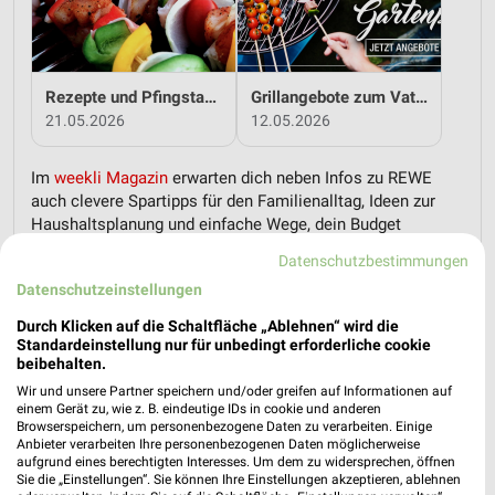
Rezepte und Pfingstangebote bei REWE!
Grillangebote zum Vatertag bei REWE!
21.05.2026
12.05.2026
Im
weekli Magazin
erwarten dich neben Infos zu REWE
auch clevere Spartipps für den Familienalltag, Ideen zur
Haushaltsplanung und einfache Wege, dein Budget
nachhaltig zu entlasten.
Datenschutzbestimmungen
Datenschutzeinstellungen
Durch Klicken auf die Schaltfläche „Ablehnen“ wird die
Standardeinstellung nur für unbedingt erforderliche cookie
beibehalten.
Wir und unsere Partner speichern und/oder greifen auf Informationen auf
weekli - Prospekte & Angebote App
einem Gerät zu, wie z. B. eindeutige IDs in cookie und anderen
Browserspeichern, um personenbezogene Daten zu verarbeiten. Einige
Alle REWE Angebote immer griffbereit – mit der kostenlosen
Anbieter verarbeiten Ihre personenbezogenen Daten möglicherweise
aufgrund eines berechtigten Interesses. Um dem zu widersprechen, öffnen
weekli App für iOS & Android.
Sie die „Einstellungen“. Sie können Ihre Einstellungen akzeptieren, ablehnen