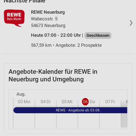
Nächste Filiale
REWE Neuerburg
Wabecostr. 5
❯
54673 Neuerburg
Heute 07:00 - 22:00 Uhr |
Geschlossen
567,59 km • Angebote: 2 Prospekte
Angebote-Kalender für REWE in
Neuerburg und Umgebung
Aug.
03
Mo
04
Di
05
Mi
06
Do
07
Fr
08
S
REWE - Angebote ab 03.08.