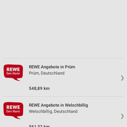
Analyse von Zielgruppen durch Statistiken oder
Kombinationen von Daten aus verschiedenen
Quellen
Entwicklung und Verbesserung der Angebote
Verwendung reduzierter Daten zur Auswahl von
Inhalten
IAB-Besonderheiten:
Verwendung genauer Standortdaten
REWE Angebote in Prüm
Geräte anhand von aktiv angeforderten
Prüm, Deutschland
❯
Informationen identifizieren
Nicht-IAB-Verarbeitungszwecke:
548,89 km
Notwendig
REWE Angebote in Welschbillig
Performance
Welschbillig, Deutschland
❯
Funktional
561,32 km