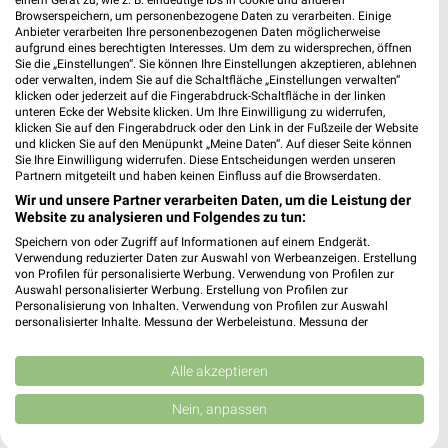
einem Gerät zu, wie z. B. eindeutige IDs in cookie und anderen
XXXLutz
XXXLutz
Browserspeichern, um personenbezogene Daten zu verarbeiten. Einige
Anbieter verarbeiten Ihre personenbezogenen Daten möglicherweise
aufgrund eines berechtigten Interesses. Um dem zu widersprechen, öffnen
Sie die „Einstellungen“. Sie können Ihre Einstellungen akzeptieren, ablehnen
oder verwalten, indem Sie auf die Schaltfläche „Einstellungen verwalten“
klicken oder jederzeit auf die Fingerabdruck-Schaltfläche in der linken
unteren Ecke der Website klicken. Um Ihre Einwilligung zu widerrufen,
klicken Sie auf den Fingerabdruck oder den Link in der Fußzeile der Website
und klicken Sie auf den Menüpunkt „Meine Daten“. Auf dieser Seite können
Sie Ihre Einwilligung widerrufen. Diese Entscheidungen werden unseren
Partnern mitgeteilt und haben keinen Einfluss auf die Browserdaten.
Wir und unsere Partner verarbeiten Daten, um die Leistung der
Website zu analysieren und Folgendes zu tun:
Speichern von oder Zugriff auf Informationen auf einem Endgerät.
Verwendung reduzierter Daten zur Auswahl von Werbeanzeigen. Erstellung
von Profilen für personalisierte Werbung. Verwendung von Profilen zur
Auswahl personalisierter Werbung. Erstellung von Profilen zur
32,8 km
32,8 km
Personalisierung von Inhalten. Verwendung von Profilen zur Auswahl
Angebote ab 08.08.
Wohnideen so individuell wie du!
personalisierter Inhalte. Messung der Werbeleistung. Messung der
Performance von Inhalten. Analyse von Zielgruppen durch Statistiken oder
Gültig bis Fr. 14.08.
Gültig bis Fr. 14.08.
Kombinationen von Daten aus verschiedenen Quellen. Entwicklung und
Verbesserung der Angebote. Verwendung reduzierter Daten zur Auswahl
Alle akzeptieren
XXXLutz
XXXLutz
von Inhalten.
Daten können außerhalb der Europäischen Union weitergegeben und in die
Nein, anpassen
USA gesendet werden.
Ihre Einwilligung und die cookie Richtlinie gelten ausschließlich für diese