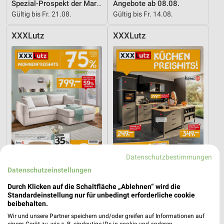
Spezial-Prospekt der Marken
Angebote ab 08.08.
Gültig bis Fr. 21.08.
Gültig bis Fr. 14.08.
XXXLutz
XXXLutz
Datenschutzbestimmungen
Datenschutzeinstellungen
32,8 km
32,8 km
Durch Klicken auf die Schaltfläche „Ablehnen“ wird die
Wohnenpreishits
Küchen Preishits!
Standardeinstellung nur für unbedingt erforderliche cookie
beibehalten.
Gültig bis Fr. 14.08.
Gültig bis Fr. 21.08.
Wir und unsere Partner speichern und/oder greifen auf Informationen auf