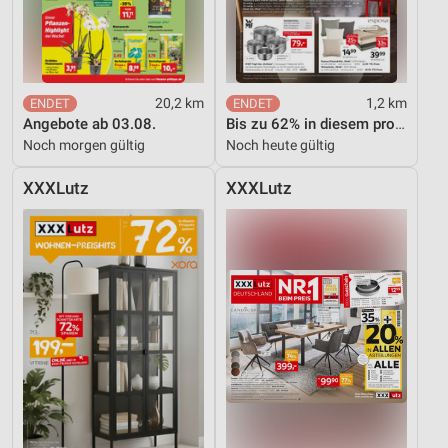
20,2 km
1,2 km
Angebote ab 03.08.
Bis zu 62% in diesem prospekt
Noch morgen gültig
Noch heute gültig
XXXLutz
XXXLutz