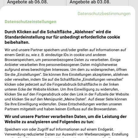
Angebote ab 06.08.
Angebote ab 03.08.
Gültig bis Mi. 12.08.
Noch morgen gültig
Datenschutzbestimmungen
XXXLutz
XXXLutz
Datenschutzeinstellungen
Durch Klicken auf die Schaltfläche „Ablehnen“ wird die
Standardeinstellung nur für unbedingt erforderliche cookie
beibehalten.
Wir und unsere Partner speichern und/oder greifen auf Informationen auf
einem Gerät zu, wie z. B. eindeutige IDs in cookie und anderen
Browserspeichern, um personenbezogene Daten zu verarbeiten. Einige
Anbieter verarbeiten Ihre personenbezogenen Daten möglicherweise
aufgrund eines berechtigten Interesses. Um dem zu widersprechen, öffnen
Sie die „Einstellungen“. Sie können Ihre Einstellungen akzeptieren, ablehnen
oder verwalten, indem Sie auf die Schaltfläche „Einstellungen verwalten“
klicken oder jederzeit auf die Fingerabdruck-Schaltfläche in der linken
unteren Ecke der Website klicken. Um Ihre Einwilligung zu widerrufen,
klicken Sie auf den Fingerabdruck oder den Link in der Fußzeile der Website
und klicken Sie auf den Menüpunkt „Meine Daten“. Auf dieser Seite können
Sie Ihre Einwilligung widerrufen. Diese Entscheidungen werden unseren
Partnern mitgeteilt und haben keinen Einfluss auf die Browserdaten.
1,2 km
1,2 km
Wir und unsere Partner verarbeiten Daten, um die Leistung der
Büro Spezial
Wohnenpreishits
Website zu analysieren und Folgendes zu tun:
Gültig bis Fr. 14.08.
Gültig bis Fr. 14.08.
Speichern von oder Zugriff auf Informationen auf einem Endgerät.
Verwendung reduzierter Daten zur Auswahl von Werbeanzeigen. Erstellung