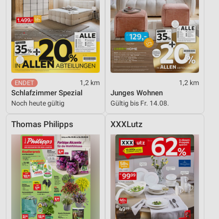
Verwendung genauer Standortdaten
Geräte anhand von aktiv angeforderten
Informationen identifizieren
Nicht-IAB-Verarbeitungszwecke:
Notwendig
1,2 km
1,2 km
Performance
Schlafzimmer Spezial
Junges Wohnen
Noch heute gültig
Gültig bis Fr. 14.08.
Funktional
Thomas Philipps
XXXLutz
Werbung