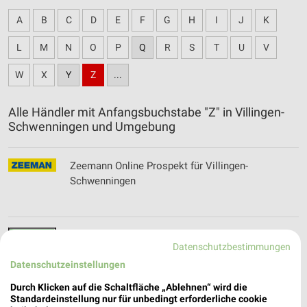
A
B
C
D
E
F
G
H
I
J
K
L
M
N
O
P
Q
R
S
T
U
V
W
X
Y
Z
...
Alle Händler mit Anfangsbuchstabe "Z" in Villingen-
Schwenningen und Umgebung
Zeemann Online Prospekt für Villingen-
Schwenningen
ZG Raiffeisen Prospekte und Angebote für
Datenschutzbestimmungen
Bonndorf
Datenschutzeinstellungen
Durch Klicken auf die Schaltfläche „Ablehnen“ wird die
Standardeinstellung nur für unbedingt erforderliche cookie
ZOO & Co. - aktueller Prospekt mit Angeboten