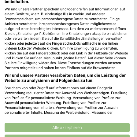
beibehalten.
für Herbolzheim
Wir und unsere Partner speichern und/oder greifen auf Informationen auf
einem Gerät zu, wie z. B. eindeutige IDs in cookie und anderen
Browserspeichern, um personenbezogene Daten zu verarbeiten. Einige
Anbieter verarbeiten Ihre personenbezogenen Daten möglicherweise
aufgrund eines berechtigten Interesses. Um dem zu widersprechen, öffnen
Sie die „Einstellungen“. Sie können Ihre Einstellungen akzeptieren, ablehnen
oder verwalten, indem Sie auf die Schaltfläche „Einstellungen verwalten“
klicken oder jederzeit auf die Fingerabdruck-Schaltfläche in der linken
unteren Ecke der Website klicken. Um Ihre Einwilligung zu widerrufen,
klicken Sie auf den Fingerabdruck oder den Link in der Fußzeile der Website
und klicken Sie auf den Menüpunkt „Meine Daten“. Auf dieser Seite können
Noch mehr Angebote in
Sie Ihre Einwilligung widerrufen. Diese Entscheidungen werden unseren
Partnern mitgeteilt und haben keinen Einfluss auf die Browserdaten.
der weekli App!
Wir und unsere Partner verarbeiten Daten, um die Leistung der
Website zu analysieren und Folgendes zu tun:
Speichern von oder Zugriff auf Informationen auf einem Endgerät.
Verwendung reduzierter Daten zur Auswahl von Werbeanzeigen. Erstellung
von Profilen für personalisierte Werbung. Verwendung von Profilen zur
Auswahl personalisierter Werbung. Erstellung von Profilen zur
Personalisierung von Inhalten. Verwendung von Profilen zur Auswahl
personalisierter Inhalte. Messung der Werbeleistung. Messung der
Performance von Inhalten. Analyse von Zielgruppen durch Statistiken oder
Jetzt kostenlos laden
Kombinationen von Daten aus verschiedenen Quellen. Entwicklung und
Verbesserung der Angebote. Verwendung reduzierter Daten zur Auswahl
Alle akzeptieren
von Inhalten.
Prospekte App für Android
Daten können außerhalb der Europäischen Union weitergegeben und in die