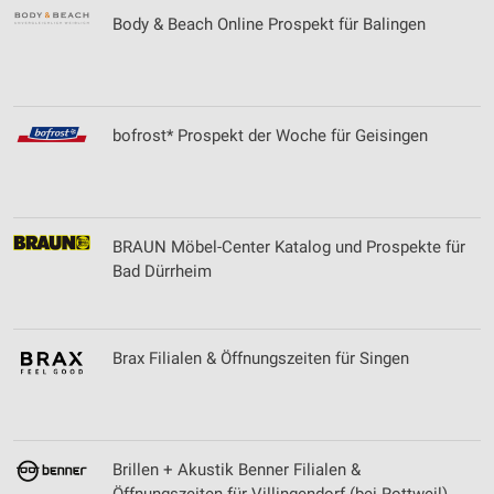
Body & Beach Online Prospekt für Balingen
Wir nutzen Ihre Daten für folgende Zwecke:
IAB-Verarbeitungszwecke:
Speichern von oder Zugriff auf Informationen
auf einem Endgerät
bofrost* Prospekt der Woche für Geisingen
Verwendung reduzierter Daten zur Auswahl von
Werbeanzeigen
Erstellung von Profilen für personalisierte
Werbung
BRAUN Möbel-Center Katalog und Prospekte für
Bad Dürrheim
Verwendung von Profilen zur Auswahl
personalisierter Werbung
Erstellung von Profilen zur Personalisierung
Brax Filialen & Öffnungszeiten für Singen
von Inhalten
Verwendung von Profilen zur Auswahl
personalisierter Inhalte
Brillen + Akustik Benner Filialen &
Messung der Werbeleistung