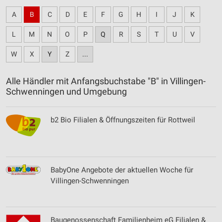
A
B
C
D
E
F
G
H
I
J
K
L
M
N
O
P
Q
R
S
T
U
V
W
X
Y
Z
...
Alle Händler mit Anfangsbuchstabe "B" in Villingen-
Schwenningen und Umgebung
b2 Bio Filialen & Öffnungszeiten für Rottweil
BabyOne Angebote der aktuellen Woche für
Villingen-Schwenningen
Baugenossenschaft Familienheim eG Filialen &