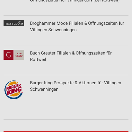
Öffnungszeiten für Villingendorf (bei Rottweil)
Messung der Performance von Inhalten
Analyse von Zielgruppen durch Statistiken oder
Kombinationen von Daten aus verschiedenen
Broghammer Mode Filialen & Öffnungszeiten für
Quellen
Villingen-Schwenningen
Entwicklung und Verbesserung der Angebote
Verwendung reduzierter Daten zur Auswahl von
Buch Greuter Filialen & Öffnungszeiten für
Inhalten
Rottweil
IAB-Besonderheiten:
Verwendung genauer Standortdaten
Burger King Prospekte & Aktionen für Villingen-
Geräte anhand von aktiv angeforderten
Schwenningen
Informationen identifizieren
Nicht-IAB-Verarbeitungszwecke:
Notwendig
Performance