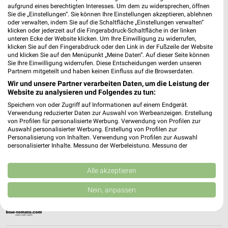
aufgrund eines berechtigten Interesses. Um dem zu widersprechen, öffnen
Sie die „Einstellungen“. Sie können Ihre Einstellungen akzeptieren, ablehnen
oder verwalten, indem Sie auf die Schaltfläche „Einstellungen verwalten“
klicken oder jederzeit auf die Fingerabdruck-Schaltfläche in der linken
bilgro Getränke Filialen & Öffnungszeiten für
unteren Ecke der Website klicken. Um Ihre Einwilligung zu widerrufen,
Donaueschingen
klicken Sie auf den Fingerabdruck oder den Link in der Fußzeile der Website
und klicken Sie auf den Menüpunkt „Meine Daten“. Auf dieser Seite können
Sie Ihre Einwilligung widerrufen. Diese Entscheidungen werden unseren
Partnern mitgeteilt und haben keinen Einfluss auf die Browserdaten.
Wir und unsere Partner verarbeiten Daten, um die Leistung der
BioMarkt Angebote & Prospekte für Villingen-
Website zu analysieren und Folgendes zu tun:
Schwenningen
Speichern von oder Zugriff auf Informationen auf einem Endgerät.
Verwendung reduzierter Daten zur Auswahl von Werbeanzeigen. Erstellung
von Profilen für personalisierte Werbung. Verwendung von Profilen zur
Auswahl personalisierter Werbung. Erstellung von Profilen zur
Bischoff Raumausstattung Filialen &
Personalisierung von Inhalten. Verwendung von Profilen zur Auswahl
personalisierter Inhalte. Messung der Werbeleistung. Messung der
Öffnungszeiten für Gerlingen
Performance von Inhalten. Analyse von Zielgruppen durch Statistiken oder
Kombinationen von Daten aus verschiedenen Quellen. Entwicklung und
Verbesserung der Angebote. Verwendung reduzierter Daten zur Auswahl
Alle akzeptieren
von Inhalten.
Daten können außerhalb der Europäischen Union weitergegeben und in die
Blue Tomato Filialen & Öffnungszeiten für
Nein, anpassen
USA gesendet werden.
Freiburg
Ihre Einwilligung und die cookie Richtlinie gelten ausschließlich für diese
Website/App.
Partnerliste anzeigen (1 IAB-Anbieter)