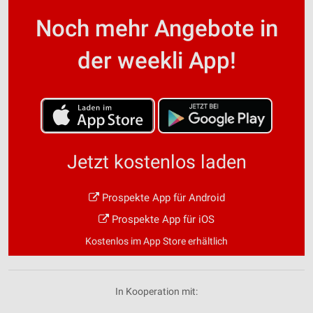
Funktional
Noch mehr Angebote in
Werbung
der weekli App!
Jetzt kostenlos laden
Prospekte App für Android
Prospekte App für iOS
Kostenlos im App Store erhältlich
In Kooperation mit: