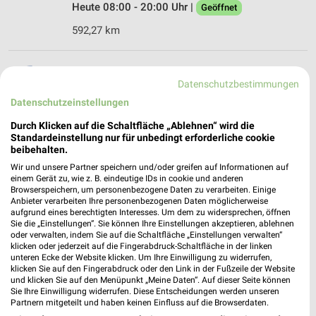
Heute 08:00 - 20:00 Uhr |
Geöffnet
592,27 km
dm Rottweil
Datenschutzbestimmungen
Saline 5
78628 Rottweil
Datenschutzeinstellungen
❯
Heute 08:00 - 20:00 Uhr |
Durch Klicken auf die Schaltfläche „Ablehnen“ wird die
Geöffnet
Standardeinstellung nur für unbedingt erforderliche cookie
591,94 km
beibehalten.
Wir und unsere Partner speichern und/oder greifen auf Informationen auf
einem Gerät zu, wie z. B. eindeutige IDs in cookie und anderen
dm Schramberg
Browserspeichern, um personenbezogene Daten zu verarbeiten. Einige
Anbieter verarbeiten Ihre personenbezogenen Daten möglicherweise
Heiligenbronner Straße 6
aufgrund eines berechtigten Interesses. Um dem zu widersprechen, öffnen
78713 Schramberg
Sie die „Einstellungen“. Sie können Ihre Einstellungen akzeptieren, ablehnen
❯
oder verwalten, indem Sie auf die Schaltfläche „Einstellungen verwalten“
Heute 08:00 - 20:00 Uhr |
Geöffnet
klicken oder jederzeit auf die Fingerabdruck-Schaltfläche in der linken
unteren Ecke der Website klicken. Um Ihre Einwilligung zu widerrufen,
593,50 km
klicken Sie auf den Fingerabdruck oder den Link in der Fußzeile der Website
und klicken Sie auf den Menüpunkt „Meine Daten“. Auf dieser Seite können
Sie Ihre Einwilligung widerrufen. Diese Entscheidungen werden unseren
Partnern mitgeteilt und haben keinen Einfluss auf die Browserdaten.
dm Löffingen