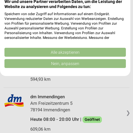
Wir und unsere Partner verarbeiten Daten, um die Leistung der
Studerstraße 18
Website zu analysieren und Folgendes zu tun:
79843 Löffingen
❯
Speichern von oder Zugriff auf Informationen auf einem Endgerät.
Verwendung reduzierter Daten zur Auswahl von Werbeanzeigen. Erstellung
Heute 08:00 - 20:00 Uhr |
Geöffnet
von Profilen für personalisierte Werbung. Verwendung von Profilen zur
Auswahl personalisierter Werbung. Erstellung von Profilen zur
627,66 km
Personalisierung von Inhalten. Verwendung von Profilen zur Auswahl
personalisierter Inhalte. Messung der Werbeleistung. Messung der
Performance von Inhalten. Analyse von Zielgruppen durch Statistiken oder
dm Spaichingen
Kombinationen von Daten aus verschiedenen Quellen. Entwicklung und
Verbesserung der Angebote. Verwendung reduzierter Daten zur Auswahl
Alle akzeptieren
Europastraße 2
von Inhalten.
78549 Spaichingen
Daten können außerhalb der Europäischen Union weitergegeben und in die
❯
Nein, anpassen
USA gesendet werden.
Heute 08:00 - 20:00 Uhr |
Geöffnet
Ihre Einwilligung und die cookie Richtlinie gelten ausschließlich für diese
Website/App.
594,93 km
Partnerliste anzeigen (1 IAB-Anbieter)
Wir nutzen Ihre Daten für folgende Zwecke:
dm Immendingen
IAB-Verarbeitungszwecke:
Am Freizeitzentrum 5
Speichern von oder Zugriff auf Informationen
78194 Immendingen
❯
auf einem Endgerät
Heute 08:00 - 20:00 Uhr |
Geöffnet
Verwendung reduzierter Daten zur Auswahl von
609,06 km
Werbeanzeigen