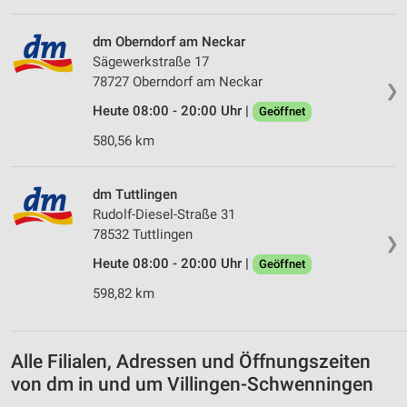
Erstellung von Profilen für personalisierte
dm Oberndorf am Neckar
Werbung
Sägewerkstraße 17
78727 Oberndorf am Neckar
Verwendung von Profilen zur Auswahl
❯
personalisierter Werbung
Heute 08:00 - 20:00 Uhr |
Geöffnet
Erstellung von Profilen zur Personalisierung
580,56 km
von Inhalten
Verwendung von Profilen zur Auswahl
dm Tuttlingen
personalisierter Inhalte
Rudolf-Diesel-Straße 31
78532 Tuttlingen
❯
Messung der Werbeleistung
Heute 08:00 - 20:00 Uhr |
Geöffnet
Messung der Performance von Inhalten
598,82 km
Analyse von Zielgruppen durch Statistiken oder
Kombinationen von Daten aus verschiedenen
Quellen
Alle Filialen, Adressen und Öffnungszeiten
von dm in und um Villingen-Schwenningen
Entwicklung und Verbesserung der Angebote