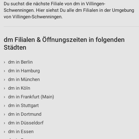
Du suchst die nächste Filiale von dm in Villingen-
Verwendung reduzierter Daten zur Auswahl von
Schwenningen. Hier siehst Du alle dm Filialen in der Umgebung
Inhalten
von Villingen-Schwenningen.
IAB-Besonderheiten:
Verwendung genauer Standortdaten
dm Filialen & Öffnungszeiten in folgenden
Geräte anhand von aktiv angeforderten
Städten
Informationen identifizieren
Nicht-IAB-Verarbeitungszwecke:
›
dm in Berlin
Notwendig
›
dm in Hamburg
›
dm in München
Performance
›
dm in Köln
Funktional
›
dm in Frankfurt (Main)
›
dm in Stuttgart
Werbung
›
dm in Dortmund
›
dm in Düsseldorf
›
dm in Essen