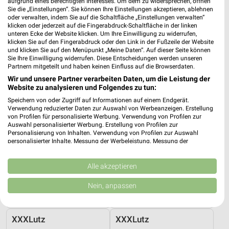
aufgrund eines berechtigten Interesses. Um dem zu widersprechen, öffnen
Gültig bis Fr. 14.08.
Gültig bis Fr. 14.08.
Sie die „Einstellungen“. Sie können Ihre Einstellungen akzeptieren, ablehnen
oder verwalten, indem Sie auf die Schaltfläche „Einstellungen verwalten“
XXXLutz
XXXLutz
klicken oder jederzeit auf die Fingerabdruck-Schaltfläche in der linken
unteren Ecke der Website klicken. Um Ihre Einwilligung zu widerrufen,
klicken Sie auf den Fingerabdruck oder den Link in der Fußzeile der Website
und klicken Sie auf den Menüpunkt „Meine Daten“. Auf dieser Seite können
Sie Ihre Einwilligung widerrufen. Diese Entscheidungen werden unseren
Partnern mitgeteilt und haben keinen Einfluss auf die Browserdaten.
Wir und unsere Partner verarbeiten Daten, um die Leistung der
Website zu analysieren und Folgendes zu tun:
Speichern von oder Zugriff auf Informationen auf einem Endgerät.
Verwendung reduzierter Daten zur Auswahl von Werbeanzeigen. Erstellung
von Profilen für personalisierte Werbung. Verwendung von Profilen zur
Auswahl personalisierter Werbung. Erstellung von Profilen zur
Personalisierung von Inhalten. Verwendung von Profilen zur Auswahl
personalisierter Inhalte. Messung der Werbeleistung. Messung der
Performance von Inhalten. Analyse von Zielgruppen durch Statistiken oder
Kombinationen von Daten aus verschiedenen Quellen. Entwicklung und
Verbesserung der Angebote. Verwendung reduzierter Daten zur Auswahl
Alle akzeptieren
von Inhalten.
1,2 km
1,2 km
Daten können außerhalb der Europäischen Union weitergegeben und in die
Nein, anpassen
Badezimmer-Testerinnen
Junges Wohnen
USA gesendet werden.
Noch heute gültig
Noch heute gültig
Ihre Einwilligung und die cookie Richtlinie gelten ausschließlich für diese
Website/App.
XXXLutz
XXXLutz
Partnerliste anzeigen (1 IAB-Anbieter)