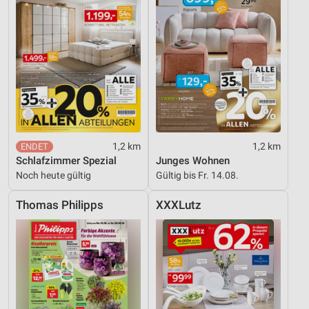
Messung der Performance von Inhalten
Analyse von Zielgruppen durch Statistiken oder
Kombinationen von Daten aus verschiedenen
Quellen
Entwicklung und Verbesserung der Angebote
Verwendung reduzierter Daten zur Auswahl von
Inhalten
1,2 km
1,2 km
IAB-Besonderheiten:
Schlafzimmer Spezial
Junges Wohnen
Verwendung genauer Standortdaten
Noch heute gültig
Gültig bis Fr. 14.08.
Geräte anhand von aktiv angeforderten
Thomas Philipps
XXXLutz
Informationen identifizieren
Nicht-IAB-Verarbeitungszwecke:
Notwendig
Performance