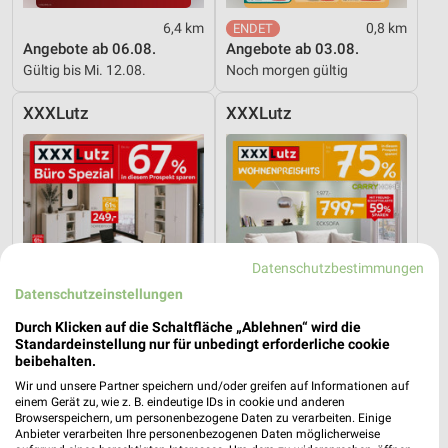
6,4 km
0,8 km
Angebote ab 06.08.
Angebote ab 03.08.
Gültig bis Mi. 12.08.
Noch morgen gültig
XXXLutz
XXXLutz
Datenschutzbestimmungen
Datenschutzeinstellungen
Durch Klicken auf die Schaltfläche „Ablehnen“ wird die
Standardeinstellung nur für unbedingt erforderliche cookie
beibehalten.
Wir und unsere Partner speichern und/oder greifen auf Informationen auf
einem Gerät zu, wie z. B. eindeutige IDs in cookie und anderen
1,2 km
1,2 km
Browserspeichern, um personenbezogene Daten zu verarbeiten. Einige
Büro Spezial
Wohnenpreishits
Anbieter verarbeiten Ihre personenbezogenen Daten möglicherweise