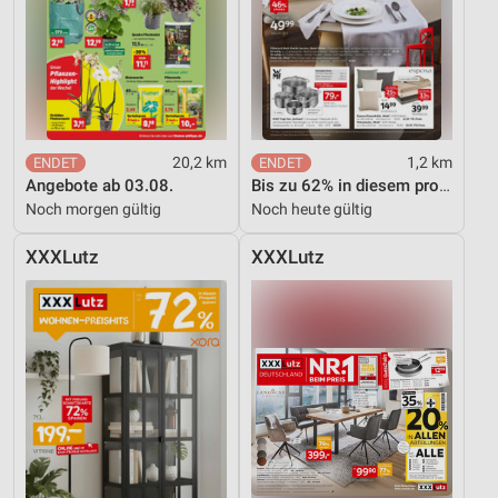
Funktional
Werbung
20,2 km
1,2 km
Angebote ab 03.08.
Bis zu 62% in diesem prospekt
Noch morgen gültig
Noch heute gültig
XXXLutz
XXXLutz