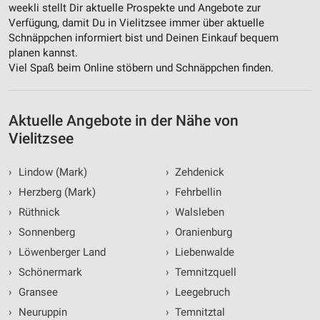
weekli stellt Dir aktuelle Prospekte und Angebote zur
Speichern von oder Zugriff auf Informationen
Verfügung, damit Du in Vielitzsee immer über aktuelle
auf einem Endgerät
Schnäppchen informiert bist und Deinen Einkauf bequem
Verwendung reduzierter Daten zur Auswahl von
planen kannst.
Werbeanzeigen
Viel Spaß beim Online stöbern und Schnäppchen finden.
Erstellung von Profilen für personalisierte
Werbung
Aktuelle Angebote in der Nähe von
Verwendung von Profilen zur Auswahl
Vielitzsee
personalisierter Werbung
›
Lindow (Mark)
›
Zehdenick
Erstellung von Profilen zur Personalisierung
von Inhalten
›
Herzberg (Mark)
›
Fehrbellin
›
Rüthnick
›
Walsleben
Verwendung von Profilen zur Auswahl
personalisierter Inhalte
›
Sonnenberg
›
Oranienburg
›
Löwenberger Land
›
Liebenwalde
Messung der Werbeleistung
›
Schönermark
›
Temnitzquell
Messung der Performance von Inhalten
›
Gransee
›
Leegebruch
›
Neuruppin
›
Temnitztal
Analyse von Zielgruppen durch Statistiken oder