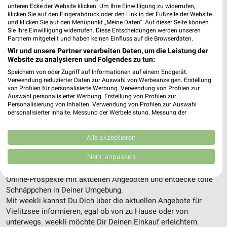
unteren Ecke der Website klicken. Um Ihre Einwilligung zu widerrufen,
klicken Sie auf den Fingerabdruck oder den Link in der Fußzeile der Website
und klicken Sie auf den Menüpunkt „Meine Daten“. Auf dieser Seite können
Sie Ihre Einwilligung widerrufen. Diese Entscheidungen werden unseren
Partnern mitgeteilt und haben keinen Einfluss auf die Browserdaten.
Wir und unsere Partner verarbeiten Daten, um die Leistung der
11,5 km
55,8 km
Website zu analysieren und Folgendes zu tun:
Angebote ab 10.08.
Angebote ab 29.07
Speichern von oder Zugriff auf Informationen auf einem Endgerät.
Gültig ab Mo. 10.08.
Gültig bis Di. 11.08.
Verwendung reduzierter Daten zur Auswahl von Werbeanzeigen. Erstellung
von Profilen für personalisierte Werbung. Verwendung von Profilen zur
Auswahl personalisierter Werbung. Erstellung von Profilen zur
ALLE PROSPEKTE
Personalisierung von Inhalten. Verwendung von Profilen zur Auswahl
personalisierter Inhalte. Messung der Werbeleistung. Messung der
Performance von Inhalten. Analyse von Zielgruppen durch Statistiken oder
Unsere Highlights für Vielitzsee
Kombinationen von Daten aus verschiedenen Quellen. Entwicklung und
Verbesserung der Angebote. Verwendung reduzierter Daten zur Auswahl
Alle akzeptieren
von Inhalten.
Hier findest Du alle aktuellen Angebote und Prospekte in der
Daten können außerhalb der Europäischen Union weitergegeben und in die
Nein, anpassen
Umgebung von Vielitzsee. Entdecke Unsere Highlights Deiner
USA gesendet werden.
Lieblings-Geschäfte in Vielitzsee. Stöbere durch die aktuellen
Ihre Einwilligung und die cookie Richtlinie gelten ausschließlich für diese
Online-Prospekte mit aktuellen Angeboten und entdecke tolle
Website/App.
Schnäppchen in Deiner Umgebung.
Partnerliste anzeigen (1 IAB-Anbieter)
Mit weekli kannst Du Dich über die aktuellen Angebote für
Wir nutzen Ihre Daten für folgende Zwecke:
Vielitzsee informieren, egal ob von zu Hause oder von
IAB-Verarbeitungszwecke:
unterwegs. weekli möchte Dir Deinen Einkauf erleichtern.