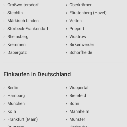
Kombinationen von Daten aus verschiedenen
›
Großwoltersdorf
›
Oberkrämer
Quellen
›
Stechlin
›
Fürstenberg (Havel)
Entwicklung und Verbesserung der Angebote
›
Märkisch Linden
›
Velten
›
Storbeck-Frankendorf
›
Priepert
Verwendung reduzierter Daten zur Auswahl von
›
Rheinsberg
›
Wustrow
Inhalten
›
Kremmen
›
Birkenwerder
IAB-Besonderheiten:
›
Dabergotz
›
Schorfheide
Verwendung genauer Standortdaten
Geräte anhand von aktiv angeforderten
Informationen identifizieren
Einkaufen in Deutschland
Nicht-IAB-Verarbeitungszwecke:
›
Berlin
›
Wuppertal
Notwendig
›
Hamburg
›
Bielefeld
Performance
›
München
›
Bonn
›
Köln
›
Mannheim
Funktional
›
Frankfurt (Main)
›
Münster
Werbung