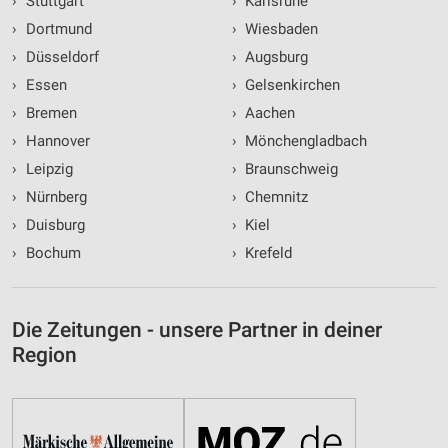
›
Stuttgart
›
Karlsruhe
›
Dortmund
›
Wiesbaden
›
Düsseldorf
›
Augsburg
›
Essen
›
Gelsenkirchen
›
Bremen
›
Aachen
›
Hannover
›
Mönchengladbach
›
Leipzig
›
Braunschweig
›
Nürnberg
›
Chemnitz
›
Duisburg
›
Kiel
›
Bochum
›
Krefeld
Die Zeitungen - unsere Partner in deiner
Region