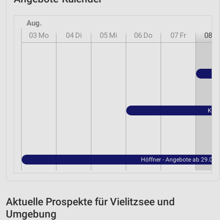
Aug.
03
Mo
04
Di
05
Mi
06
Do
07
Fr
08
S
Kauf
Höffner - Angebote ab 29.07
Aktuelle Prospekte für Vielitzsee und
Umgebung