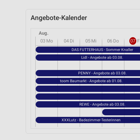
Angebote-Kalender
Aug.
03
Mo
04
Di
05
Mi
06
Do
07
F
DAS FUTTERHAUS - Sommer Knaller
Lidl - Angebote ab 03.08.
PENNY - Angebote ab 03.08.
toom Baumarkt - Angebote ab 01.08.
REWE - Angebote ab 03.08.
XXXLutz - Badezimmer-Testerinnen