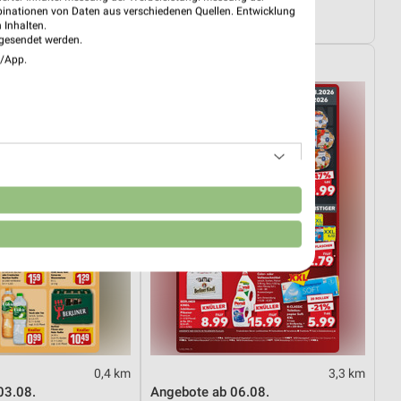
01.08.
Wohnen Spezial
binationen von Daten aus verschiedenen Quellen. Entwicklung
tig
Gültig bis Fr. 14.08.
 Inhalten.
gesendet werden.
e/App.
Kaufland
n
0,4 km
3,3 km
03.08.
Angebote ab 06.08.