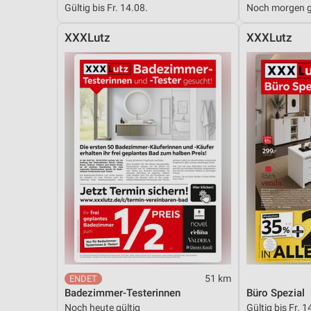
Gültig bis Fr. 14.08.
Noch morgen g
Messung der Performance von Inhalten
XXXLutz
XXXLutz
Analyse von Zielgruppen durch Statistiken oder Kombinationen 
Quellen
Entwicklung und Verbesserung der Angebote
Verwendung reduzierter Daten zur Auswahl von Inhalten
IAB-Besonderheiten:
Verwendung genauer Standortdaten
Geräte anhand von aktiv angeforderten Informationen identifizie
Nicht-IAB-Verarbeitungszwecke:
Notwendig
Performance
51 km
Funktional
Badezimmer-Testerinnen
Büro Spezial
Noch heute gültig
Gültig bis Fr. 1
Werbung