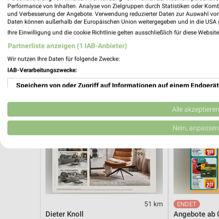
Angebote ab 03.08.
Angebote ab 
Performance von Inhalten. Analyse von Zielgruppen durch Statistiken oder Kom
Noch morgen gültig
Noch heute gül
und Verbesserung der Angebote. Verwendung reduzierter Daten zur Auswahl von
Daten können außerhalb der Europäischen Union weitergegeben und in die USA 
Ihre Einwilligung und die cookie Richtlinie gelten ausschließlich für diese Websit
XXXLutz
REWE
Partnerliste anzeigen (1 IAB-Anbieter)
Wir nutzen Ihre Daten für folgende Zwecke:
IAB-Verarbeitungszwecke:
Speichern von oder Zugriff auf Informationen auf einem Endgerät
Verwendung reduzierter Daten zur Auswahl von Werbeanzeigen
Alle akzeptiere
Erstellung von Profilen für personalisierte Werbung
Nein, anpassen
Verwendung von Profilen zur Auswahl personalisierter Werbung
Erstellung von Profilen zur Personalisierung von Inhalten
Verwendung von Profilen zur Auswahl personalisierter Inhalte
51 km
Messung der Werbeleistung
Dieter Knoll
Angebote ab 