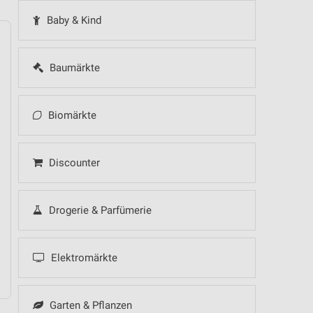
Baby & Kind
Baumärkte
14
Fr
15
Sa
16
So
17
Mo
18
Di
19
Mi
Biomärkte
Discounter
Drogerie & Parfümerie
Elektromärkte
Garten & Pflanzen