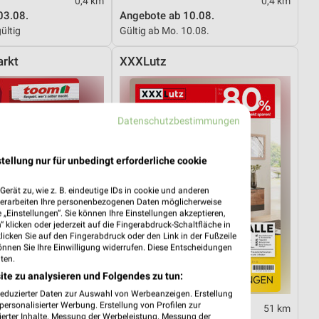
0,4 km
0,4 km
03.08.
Angebote ab 10.08.
ültig
Gültig ab Mo. 10.08.
rkt
XXXLutz
Datenschutzbestimmungen
tellung nur für unbedingt erforderliche cookie
erät zu, wie z. B. eindeutige IDs in cookie und anderen
verarbeiten Ihre personenbezogenen Daten möglicherweise
„Einstellungen“. Sie können Ihre Einstellungen akzeptieren,
 klicken oder jederzeit auf die Fingerabdruck-Schaltfläche in
klicken Sie auf den Fingerabdruck oder den Link in der Fußzeile
önnen Sie Ihre Einwilligung widerrufen. Diese Entscheidungen
ten.
ite zu analysieren und Folgendes zu tun:
reduzierter Daten zur Auswahl von Werbeanzeigen. Erstellung
ersonalisierter Werbung. Erstellung von Profilen zur
26,8 km
51 km
ierter Inhalte. Messung der Werbeleistung. Messung der