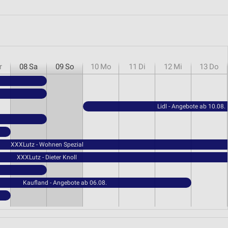
r
08
Sa
09
So
10
Mo
11
Di
12
Mi
13
Do
Lidl - Angebote ab 10.08.
XXXLutz - Wohnen Spezial
XXXLutz - Dieter Knoll
Kaufland - Angebote ab 06.08.