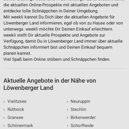
die aktuellen Online-Prospekte mit aktuellen Angeboten und
Verwendung von Profilen zur Auswahl
personalisierter Werbung
entdecke tolle Schnäppchen in Deiner Umgebung.
Mit weekli kannst Du Dich über die aktuellen Angebote für
Erstellung von Profilen zur Personalisierung
Löwenberger Land informieren, egal ob von zu Hause oder von
von Inhalten
unterwegs. weekli möchte Dir Deinen Einkauf erleichtern.
weekli stellt Dir aktuelle Prospekte und Angebote zur
Verwendung von Profilen zur Auswahl
Verfügung, damit Du in Löwenberger Land immer über aktuelle
personalisierter Inhalte
Schnäppchen informiert bist und Deinen Einkauf bequem
planen kannst.
Messung der Werbeleistung
Viel Spaß beim Online stöbern und Schnäppchen finden.
Messung der Performance von Inhalten
Analyse von Zielgruppen durch Statistiken oder
Aktuelle Angebote in der Nähe von
Kombinationen von Daten aus verschiedenen
Löwenberger Land
Quellen
Entwicklung und Verbesserung der Angebote
›
Vielitzsee
›
Neuruppin
›
Rüthnick
›
Stechlin
Verwendung reduzierter Daten zur Auswahl von
›
Gransee
›
Birkenwerder
Inhalten
›
Schönermark
›
Schorfheide
IAB-Besonderheiten: