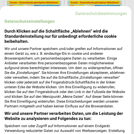
Datenschutzbestimmungen
Datenschutzeinstellungen
Durch Klicken auf die Schaltfläche „Ablehnen“ wird die
Standardeinstellung nur für unbedingt erforderliche cookie
beibehalten.
Wir und unsere Partner speichern und/oder greifen auf Informationen auf
einem Gerät zu, wie z. B. eindeutige IDs in cookie und anderen
Browserspeichern, um personenbezogene Daten zu verarbeiten. Einige
Anbieter verarbeiten Ihre personenbezogenen Daten möglicherweise
aufgrund eines berechtigten Interesses. Um dem zu widersprechen, öffnen
Sie die „Einstellungen“. Sie können Ihre Einstellungen akzeptieren, ablehnen
oder verwalten, indem Sie auf die Schaltfläche „Einstellungen verwalten“
klicken oder jederzeit auf die Fingerabdruck-Schaltfläche in der linken
46,7 km
46,7 km
unteren Ecke der Website klicken. Um Ihre Einwilligung zu widerrufen,
Angebote ab 15.07.
Angebote ab 15.07.
klicken Sie auf den Fingerabdruck oder den Link in der Fußzeile der Website
Gültig bis Di. 11.08.
Gültig bis Di. 11.08.
und klicken Sie auf den Menüpunkt „Meine Daten“. Auf dieser Seite können
Sie Ihre Einwilligung widerrufen. Diese Entscheidungen werden unseren
Partnern mitgeteilt und haben keinen Einfluss auf die Browserdaten.
Höffner
Sconto Möbel
Wir und unsere Partner verarbeiten Daten, um die Leistung der
Website zu analysieren und Folgendes zu tun:
Speichern von oder Zugriff auf Informationen auf einem Endgerät.
Verwendung reduzierter Daten zur Auswahl von Werbeanzeigen. Erstellung