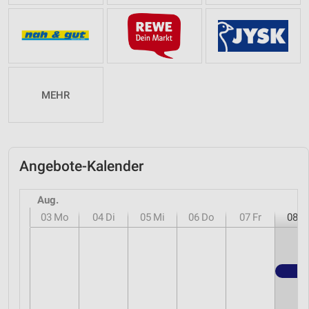
MEHR
Angebote-Kalender
Aug.
03
Mo
04
Di
05
Mi
06
Do
07
Fr
08
S