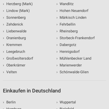
›
Herzberg (Mark)
›
Wandlitz
Verwendung genauer Standortdaten
›
Lindow (Mark)
›
Hohen Neuendorf
Geräte anhand von aktiv angeforderten
›
Sonnenberg
›
Märkisch Linden
Informationen identifizieren
›
Zehdenick
›
Fehrbellin
Nicht-IAB-Verarbeitungszwecke:
›
Liebenwalde
›
Rheinsberg
Notwendig
›
Oranienburg
›
Storbeck-Frankendorf
›
Kremmen
›
Dabergotz
Performance
›
Leegebruch
›
Hennigsdorf
Funktional
›
Großwoltersdorf
›
Mühlenbecker Land
›
Oberkrämer
›
Marienwerder
Werbung
›
Velten
›
Schönwalde-Glien
Einkaufen in Deutschland
›
Berlin
›
Wuppertal