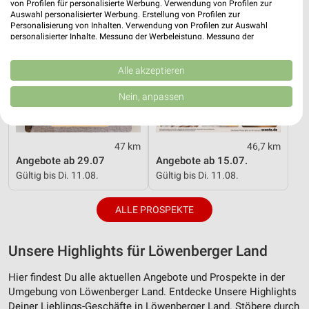
von Profilen für personalisierte Werbung. Verwendung von Profilen zur
Auswahl personalisierter Werbung. Erstellung von Profilen zur
Personalisierung von Inhalten. Verwendung von Profilen zur Auswahl
personalisierter Inhalte. Messung der Werbeleistung. Messung der
Performance von Inhalten. Analyse von Zielgruppen durch Statistiken oder
Kombinationen von Daten aus verschiedenen Quellen. Entwicklung und
Verbesserung der Angebote. Verwendung reduzierter Daten zur Auswahl
Alle akzeptieren
von Inhalten.
Daten können außerhalb der Europäischen Union weitergegeben und in die
Nein, anpassen
USA gesendet werden.
Ihre Einwilligung und die cookie Richtlinie gelten ausschließlich für diese
Website/App.
47 km
46,7 km
Partnerliste anzeigen (1 IAB-Anbieter)
Angebote ab 29.07
Angebote ab 15.07.
Wir nutzen Ihre Daten für folgende Zwecke:
Gültig bis Di. 11.08.
Gültig bis Di. 11.08.
IAB-Verarbeitungszwecke:
Speichern von oder Zugriff auf Informationen
ALLE PROSPEKTE
auf einem Endgerät
Verwendung reduzierter Daten zur Auswahl von
Unsere Highlights für Löwenberger Land
Werbeanzeigen
Hier findest Du alle aktuellen Angebote und Prospekte in der
Erstellung von Profilen für personalisierte
Umgebung von Löwenberger Land. Entdecke Unsere Highlights
Werbung
Deiner Lieblings-Geschäfte in Löwenberger Land. Stöbere durch