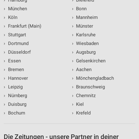
›
Hamburg
›
Bielefeld
›
München
›
Bonn
›
Köln
›
Mannheim
›
Frankfurt (Main)
›
Münster
›
Stuttgart
›
Karlsruhe
›
Dortmund
›
Wiesbaden
›
Düsseldorf
›
Augsburg
›
Essen
›
Gelsenkirchen
›
Bremen
›
Aachen
›
Hannover
›
Mönchengladbach
›
Leipzig
›
Braunschweig
›
Nürnberg
›
Chemnitz
›
Duisburg
›
Kiel
›
Bochum
›
Krefeld
Die Zeitungen - unsere Partner in deiner