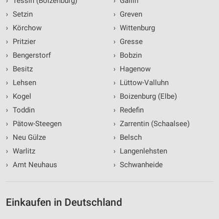
›
Tessin (Boizenburg)
›
Gallin
›
Setzin
›
Greven
›
Körchow
›
Wittenburg
›
Pritzier
›
Gresse
›
Bengerstorf
›
Bobzin
›
Besitz
›
Hagenow
›
Lehsen
›
Lüttow-Valluhn
›
Kogel
›
Boizenburg (Elbe)
›
Toddin
›
Redefin
›
Pätow-Steegen
›
Zarrentin (Schaalsee)
›
Neu Gülze
›
Belsch
›
Warlitz
›
Langenlehsten
›
Amt Neuhaus
›
Schwanheide
Einkaufen in Deutschland