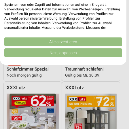
Speichern von oder Zugriff auf Informationen auf einem Endgerät.
Verwendung reduzierter Daten zur Auswahl von Werbeanzeigen. Erstellung
von Profilen für personalisierte Werbung. Verwendung von Profilen zur
Auswahl personalisierter Werbung. Erstellung von Profilen zur
Personalisierung von Inhalten. Verwendung von Profilen zur Auswahl
personalisierter Inhalte. Messung der Werbeleistung. Messung der
Performance von Inhalten. Analyse von Zielgruppen durch Statistiken oder
Kombinationen von Daten aus verschiedenen Quellen. Entwicklung und
Verbesserung der Angebote. Verwendung reduzierter Daten zur Auswahl
Alle akzeptieren
von Inhalten.
Daten können außerhalb der Europäischen Union weitergegeben und in die
Nein, anpassen
USA gesendet werden.
Ihre Einwilligung und die cookie Richtlinie gelten ausschließlich für diese
32,8 km
38 km
Website/App.
Schlafzimmer Spezial
Traumhaft schlafen!
Partnerliste anzeigen (1 IAB-Anbieter)
Noch morgen gültig
Gültig bis Mi. 30.09.
Wir nutzen Ihre Daten für folgende Zwecke:
XXXLutz
XXXLutz
IAB-Verarbeitungszwecke:
Speichern von oder Zugriff auf Informationen
auf einem Endgerät
Verwendung reduzierter Daten zur Auswahl von
Werbeanzeigen