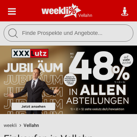
Vellahn
weekli
Vellahn