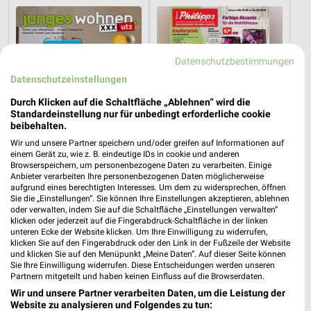
Datenschutzbestimmungen
Datenschutzeinstellungen
Durch Klicken auf die Schaltfläche „Ablehnen“ wird die
Standardeinstellung nur für unbedingt erforderliche cookie
beibehalten.
Wir und unsere Partner speichern und/oder greifen auf Informationen auf
einem Gerät zu, wie z. B. eindeutige IDs in cookie und anderen
Browserspeichern, um personenbezogene Daten zu verarbeiten. Einige
Anbieter verarbeiten Ihre personenbezogenen Daten möglicherweise
aufgrund eines berechtigten Interesses. Um dem zu widersprechen, öffnen
32,8 km
30,6 km
Sie die „Einstellungen“. Sie können Ihre Einstellungen akzeptieren, ablehnen
oder verwalten, indem Sie auf die Schaltfläche „Einstellungen verwalten“
Junges Wohnen
Angebote ab 03.08.
klicken oder jederzeit auf die Fingerabdruck-Schaltfläche in der linken
Gültig bis Fr. 14.08.
Gültig bis Sa. 08.08.
unteren Ecke der Website klicken. Um Ihre Einwilligung zu widerrufen,
klicken Sie auf den Fingerabdruck oder den Link in der Fußzeile der Website
und klicken Sie auf den Menüpunkt „Meine Daten“. Auf dieser Seite können
XXXLutz
Opti Wohnwelt
Sie Ihre Einwilligung widerrufen. Diese Entscheidungen werden unseren
Partnern mitgeteilt und haben keinen Einfluss auf die Browserdaten.
Wir und unsere Partner verarbeiten Daten, um die Leistung der
Website zu analysieren und Folgendes zu tun: