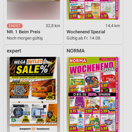
Inhalten
IAB-Besonderheiten:
Verwendung genauer Standortdaten
32,8 km
14,4 km
NR. 1 Beim Preis
Wochenend Spezial
Geräte anhand von aktiv angeforderten
Informationen identifizieren
Noch morgen gültig
Gültig ab Fr. 14.08.
Nicht-IAB-Verarbeitungszwecke:
expert
NORMA
Notwendig
Performance
Funktional
Werbung