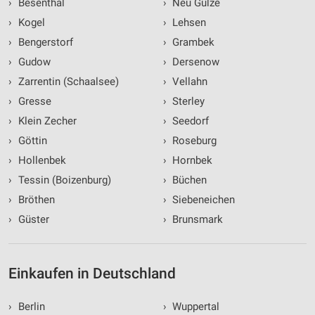
›
Besenthal
›
Neu Gülze
›
Kogel
›
Lehsen
›
Bengerstorf
›
Grambek
›
Gudow
›
Dersenow
›
Zarrentin (Schaalsee)
›
Vellahn
›
Gresse
›
Sterley
›
Klein Zecher
›
Seedorf
›
Göttin
›
Roseburg
›
Hollenbek
›
Hornbek
›
Tessin (Boizenburg)
›
Büchen
›
Bröthen
›
Siebeneichen
›
Güster
›
Brunsmark
Einkaufen in Deutschland
›
Berlin
›
Wuppertal