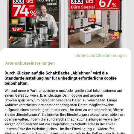
Datenschutzbestimmungen
Datenschutzeinstellungen
Durch Klicken auf die Schaltfläche „Ablehnen“ wird die
36,4 km
36,4 km
Standardeinstellung nur für unbedingt erforderliche cookie
beibehalten.
Angebote ab 08.08.
Büro Spezial
Gültig bis Fr. 14.08.
Gültig bis Fr. 14.08.
Wir und unsere Partner speichern und/oder greifen auf Informationen auf
einem Gerät zu, wie z. B. eindeutige IDs in cookie und anderen
Browserspeichern, um personenbezogene Daten zu verarbeiten. Einige
XXXLutz
XXXLutz
Anbieter verarbeiten Ihre personenbezogenen Daten möglicherweise
aufgrund eines berechtigten Interesses. Um dem zu widersprechen, öffnen
Sie die „Einstellungen“. Sie können Ihre Einstellungen akzeptieren, ablehnen
oder verwalten, indem Sie auf die Schaltfläche „Einstellungen verwalten“
klicken oder jederzeit auf die Fingerabdruck-Schaltfläche in der linken
unteren Ecke der Website klicken. Um Ihre Einwilligung zu widerrufen,
klicken Sie auf den Fingerabdruck oder den Link in der Fußzeile der Website