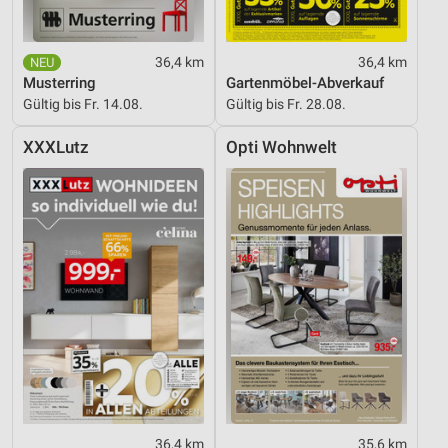
Quellen
Entwicklung und Verbesserung der Angebote
36,4 km
36,4 km
Musterring
Gartenmöbel-Abverkauf
Verwendung reduzierter Daten zur Auswahl von
Inhalten
Gültig bis Fr. 14.08.
Gültig bis Fr. 28.08.
IAB-Besonderheiten:
XXXLutz
Opti Wohnwelt
Verwendung genauer Standortdaten
Geräte anhand von aktiv angeforderten
Informationen identifizieren
Nicht-IAB-Verarbeitungszwecke:
Notwendig
Performance
Funktional
Werbung
36,4 km
35,6 km