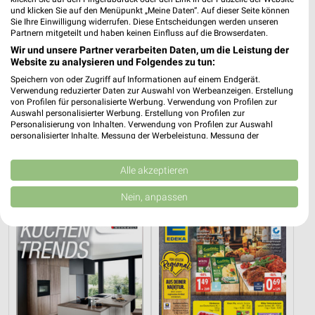
und klicken Sie auf den Menüpunkt „Meine Daten“. Auf dieser Seite können
Sie Ihre Einwilligung widerrufen. Diese Entscheidungen werden unseren
Partnern mitgeteilt und haben keinen Einfluss auf die Browserdaten.
Wir und unsere Partner verarbeiten Daten, um die Leistung der
Website zu analysieren und Folgendes zu tun:
Speichern von oder Zugriff auf Informationen auf einem Endgerät.
Verwendung reduzierter Daten zur Auswahl von Werbeanzeigen. Erstellung
von Profilen für personalisierte Werbung. Verwendung von Profilen zur
Auswahl personalisierter Werbung. Erstellung von Profilen zur
Personalisierung von Inhalten. Verwendung von Profilen zur Auswahl
personalisierter Inhalte. Messung der Werbeleistung. Messung der
36,4 km
36,4 km
Performance von Inhalten. Analyse von Zielgruppen durch Statistiken oder
Angebote ab 08.08.
Küchen Preishits!
Kombinationen von Daten aus verschiedenen Quellen. Entwicklung und
Gültig bis Fr. 14.08.
Gültig bis Fr. 21.08.
Verbesserung der Angebote. Verwendung reduzierter Daten zur Auswahl
Alle akzeptieren
von Inhalten.
Daten können außerhalb der Europäischen Union weitergegeben und in die
Opti Wohnwelt
EDEKA
Nein, anpassen
USA gesendet werden.
Ihre Einwilligung und die cookie Richtlinie gelten ausschließlich für diese
Website/App.
Partnerliste anzeigen (1 IAB-Anbieter)
Wir nutzen Ihre Daten für folgende Zwecke:
IAB-Verarbeitungszwecke:
Speichern von oder Zugriff auf Informationen