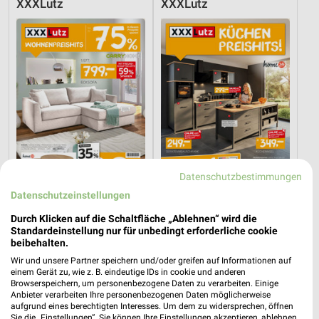
XXXLutz
XXXLutz
Datenschutzbestimmungen
Datenschutzeinstellungen
22,8 km
22,8 km
Durch Klicken auf die Schaltfläche „Ablehnen“ wird die
Wohnenpreishits
Küchen Preishits!
Standardeinstellung nur für unbedingt erforderliche cookie
beibehalten.
Gültig bis Fr. 14.08.
Gültig bis Fr. 21.08.
Wir und unsere Partner speichern und/oder greifen auf Informationen auf
einem Gerät zu, wie z. B. eindeutige IDs in cookie und anderen
XXXLutz
XXXLutz
Browserspeichern, um personenbezogene Daten zu verarbeiten. Einige
Anbieter verarbeiten Ihre personenbezogenen Daten möglicherweise
aufgrund eines berechtigten Interesses. Um dem zu widersprechen, öffnen
Sie die „Einstellungen“. Sie können Ihre Einstellungen akzeptieren, ablehnen