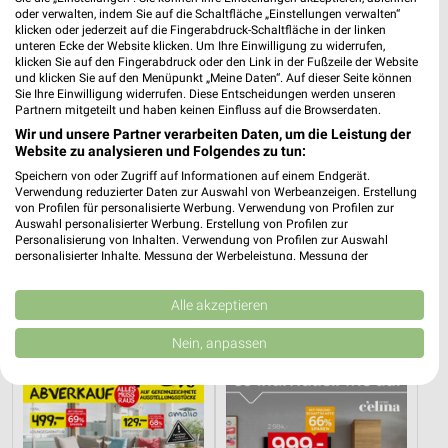
oder verwalten, indem Sie auf die Schaltfläche „Einstellungen verwalten“
klicken oder jederzeit auf die Fingerabdruck-Schaltfläche in der linken
unteren Ecke der Website klicken. Um Ihre Einwilligung zu widerrufen,
klicken Sie auf den Fingerabdruck oder den Link in der Fußzeile der Website
und klicken Sie auf den Menüpunkt „Meine Daten“. Auf dieser Seite können
Sie Ihre Einwilligung widerrufen. Diese Entscheidungen werden unseren
Partnern mitgeteilt und haben keinen Einfluss auf die Browserdaten.
Wir und unsere Partner verarbeiten Daten, um die Leistung der
Website zu analysieren und Folgendes zu tun:
Speichern von oder Zugriff auf Informationen auf einem Endgerät.
Verwendung reduzierter Daten zur Auswahl von Werbeanzeigen. Erstellung
von Profilen für personalisierte Werbung. Verwendung von Profilen zur
Auswahl personalisierter Werbung. Erstellung von Profilen zur
22,8 km
22,8 km
Personalisierung von Inhalten. Verwendung von Profilen zur Auswahl
Angebote ab 08.08.
Musterring
personalisierter Inhalte. Messung der Werbeleistung. Messung der
Performance von Inhalten. Analyse von Zielgruppen durch Statistiken oder
Gültig bis Fr. 14.08.
Gültig bis Fr. 14.08.
Kombinationen von Daten aus verschiedenen Quellen. Entwicklung und
Verbesserung der Angebote. Verwendung reduzierter Daten zur Auswahl
Alle akzeptieren
XXXLutz
XXXLutz
von Inhalten.
Daten können außerhalb der Europäischen Union weitergegeben und in die
Nein, anpassen
USA gesendet werden.
Ihre Einwilligung und die cookie Richtlinie gelten ausschließlich für diese
Website/App.
Partnerliste anzeigen (1 IAB-Anbieter)
Wir nutzen Ihre Daten für folgende Zwecke: