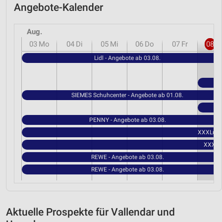
Angebote-Kalender
Aug.
03
Mo
04
Di
05
Mi
06
Do
07
Fr
08
S
Lidl - Angebote ab 03.08.
SIEMES Schuhcenter - Angebote ab 01.08.
PENNY - Angebote ab 03.08.
XXXLutz 
XXXLut
REWE - Angebote ab 03.08.
REWE - Angebote ab 03.08.
Aktuelle Prospekte für Vallendar und