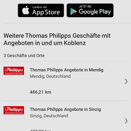
Verwendung reduzierter Daten zur Auswahl von
Werbeanzeigen
Erstellung von Profilen für personalisierte
Werbung
Weitere Thomas Philipps Geschäfte mit
Angeboten in und um Koblenz
Verwendung von Profilen zur Auswahl
personalisierter Werbung
3 Geschäfte und Orte
Erstellung von Profilen zur Personalisierung
von Inhalten
Thomas Philipps Angebote in Mendig
Mendig, Deutschland
Verwendung von Profilen zur Auswahl
❯
personalisierter Inhalte
486,21 km
Messung der Werbeleistung
Messung der Performance von Inhalten
Thomas Philipps Angebote in Sinzig
Sinzig, Deutschland
❯
Analyse von Zielgruppen durch Statistiken oder
Kombinationen von Daten aus verschiedenen
Quellen