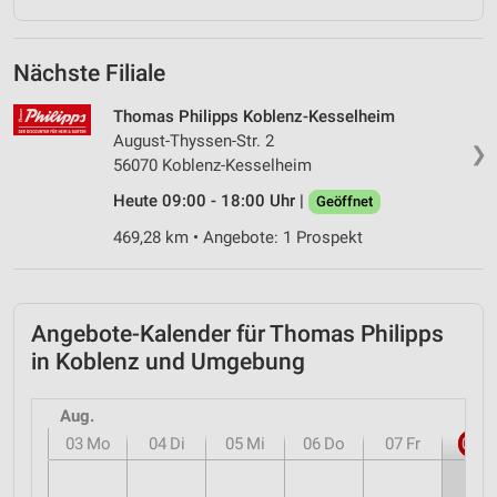
Nächste Filiale
Thomas Philipps Koblenz-Kesselheim
August-Thyssen-Str. 2
❯
56070 Koblenz-Kesselheim
Heute 09:00 - 18:00 Uhr |
Geöffnet
469,28 km • Angebote: 1 Prospekt
Angebote-Kalender für Thomas Philipps
in Koblenz und Umgebung
Aug.
03
Mo
04
Di
05
Mi
06
Do
07
Fr
08
S