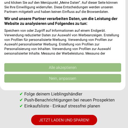
Im
weekli Magazin
erwarten dich neben Infos zu Thomas
und klicken Sie auf den Menüpunkt „Meine Daten“. Auf dieser Seite können
Sie Ihre Einwilligung widerrufen. Diese Entscheidungen werden unseren
Philipps auch clevere Spartipps für den Familienalltag,
Partnern mitgeteilt und haben keinen Einfluss auf die Browserdaten.
Ideen zur Haushaltsplanung und einfache Wege, dein
Wir und unsere Partner verarbeiten Daten, um die Leistung der
Budget nachhaltig zu entlasten.
Website zu analysieren und Folgendes zu tun:
Speichern von oder Zugriff auf Informationen auf einem Endgerät.
Verwendung reduzierter Daten zur Auswahl von Werbeanzeigen. Erstellung
von Profilen für personalisierte Werbung. Verwendung von Profilen zur
Auswahl personalisierter Werbung. Erstellung von Profilen zur
Personalisierung von Inhalten. Verwendung von Profilen zur Auswahl
personalisierter Inhalte. Messung der Werbeleistung. Messung der
weekli - Prospekte & Angebote App
Performance von Inhalten. Analyse von Zielgruppen durch Statistiken oder
Kombinationen von Daten aus verschiedenen Quellen. Entwicklung und
Verbesserung der Angebote. Verwendung reduzierter Daten zur Auswahl
Alle akzeptieren
Alle Thomas Philipps Angebote immer griffbereit – mit der
von Inhalten.
kostenlosen weekli App für iOS & Android.
Daten können außerhalb der Europäischen Union weitergegeben und in die
Nein, anpassen
USA gesendet werden.
Ihre Einwilligung und die cookie Richtlinie gelten ausschließlich für diese
✔
Standortgenaue Angebote
Website/App.
✔
Folge deinem Lieblingshändler
Partnerliste anzeigen (1 IAB-Anbieter)
✔
Push-Benachrichtigungen bei neuen Prospekten
✔
Einkaufsliste - Einkauf stressfrei planen
Wir nutzen Ihre Daten für folgende Zwecke:
IAB-Verarbeitungszwecke:
JETZT LADEN UND SPAREN!
Speichern von oder Zugriff auf Informationen
auf einem Endgerät