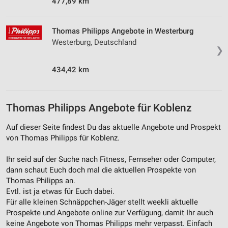
477,89 km
Entwicklung und Verbesserung der Angebote
Thomas Philipps Angebote in Westerburg
Verwendung reduzierter Daten zur Auswahl von
Westerburg, Deutschland
Inhalten
❯
IAB-Besonderheiten:
434,42 km
Verwendung genauer Standortdaten
Geräte anhand von aktiv angeforderten
Thomas Philipps Angebote für Koblenz
Informationen identifizieren
Auf dieser Seite findest Du das aktuelle Angebote und Prospekt
Nicht-IAB-Verarbeitungszwecke:
von Thomas Philipps für Koblenz.
Notwendig
Ihr seid auf der Suche nach Fitness, Fernseher oder Computer,
Performance
dann schaut Euch doch mal die aktuellen Prospekte von
Thomas Philipps an.
Funktional
Evtl. ist ja etwas für Euch dabei.
Für alle kleinen Schnäppchen-Jäger stellt weekli aktuelle
Werbung
Prospekte und Angebote online zur Verfügung, damit Ihr auch
keine Angebote von Thomas Philipps mehr verpasst. Einfach