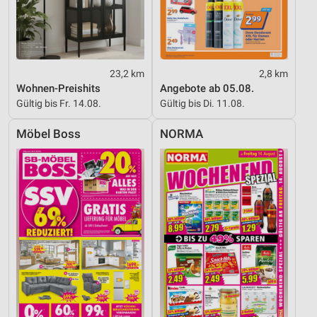
Analyse von Zielgruppen durch Statistiken oder
Kombinationen von Daten aus verschiedenen
Quellen
Entwicklung und Verbesserung der Angebote
23,2 km
2,8 km
Verwendung reduzierter Daten zur Auswahl von
Wohnen-Preishits
Angebote ab 05.08.
Inhalten
Gültig bis Fr. 14.08.
Gültig bis Di. 11.08.
IAB-Besonderheiten:
Möbel Boss
NORMA
Verwendung genauer Standortdaten
Geräte anhand von aktiv angeforderten
Informationen identifizieren
Nicht-IAB-Verarbeitungszwecke:
Notwendig
Performance
Funktional
Werbung