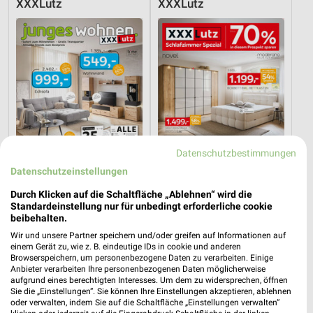
XXXLutz
XXXLutz
Datenschutzbestimmungen
Datenschutzeinstellungen
Durch Klicken auf die Schaltfläche „Ablehnen“ wird die
Standardeinstellung nur für unbedingt erforderliche cookie
23,2 km
23,2 km
beibehalten.
Junges Wohnen
Schlafzimmer Spezial
Wir und unsere Partner speichern und/oder greifen auf Informationen auf
Noch heute gültig
Noch heute gültig
einem Gerät zu, wie z. B. eindeutige IDs in cookie und anderen
Browserspeichern, um personenbezogene Daten zu verarbeiten. Einige
Anbieter verarbeiten Ihre personenbezogenen Daten möglicherweise
Thomas Philipps
XXXLutz
aufgrund eines berechtigten Interesses. Um dem zu widersprechen, öffnen
Sie die „Einstellungen“. Sie können Ihre Einstellungen akzeptieren, ablehnen
oder verwalten, indem Sie auf die Schaltfläche „Einstellungen verwalten“