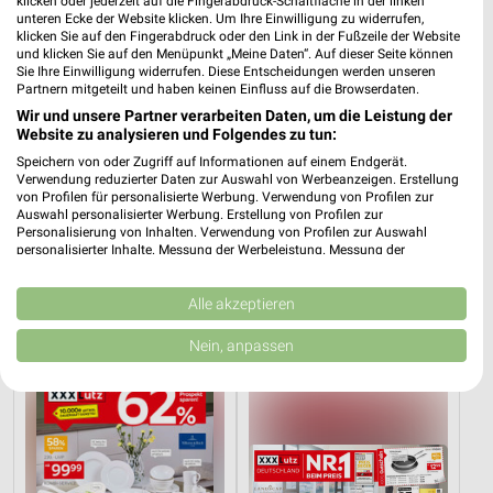
klicken oder jederzeit auf die Fingerabdruck-Schaltfläche in der linken
unteren Ecke der Website klicken. Um Ihre Einwilligung zu widerrufen,
klicken Sie auf den Fingerabdruck oder den Link in der Fußzeile der Website
und klicken Sie auf den Menüpunkt „Meine Daten“. Auf dieser Seite können
Sie Ihre Einwilligung widerrufen. Diese Entscheidungen werden unseren
Partnern mitgeteilt und haben keinen Einfluss auf die Browserdaten.
Wir und unsere Partner verarbeiten Daten, um die Leistung der
Website zu analysieren und Folgendes zu tun:
Speichern von oder Zugriff auf Informationen auf einem Endgerät.
Verwendung reduzierter Daten zur Auswahl von Werbeanzeigen. Erstellung
von Profilen für personalisierte Werbung. Verwendung von Profilen zur
Auswahl personalisierter Werbung. Erstellung von Profilen zur
Personalisierung von Inhalten. Verwendung von Profilen zur Auswahl
personalisierter Inhalte. Messung der Werbeleistung. Messung der
3,9 km
23,2 km
Performance von Inhalten. Analyse von Zielgruppen durch Statistiken oder
Angebote ab 03.08.
Junges Wohnen
Kombinationen von Daten aus verschiedenen Quellen. Entwicklung und
Verbesserung der Angebote. Verwendung reduzierter Daten zur Auswahl
Alle akzeptieren
Noch morgen gültig
Gültig bis Fr. 14.08.
von Inhalten.
Daten können außerhalb der Europäischen Union weitergegeben und in die
Nein, anpassen
XXXLutz
XXXLutz
USA gesendet werden.
Ihre Einwilligung und die cookie Richtlinie gelten ausschließlich für diese
Website/App.
Partnerliste anzeigen (1 IAB-Anbieter)
Wir nutzen Ihre Daten für folgende Zwecke:
IAB-Verarbeitungszwecke: