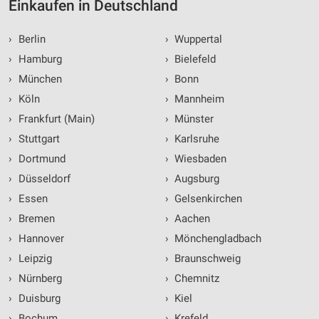
Einkaufen in Deutschland
›
Berlin
›
Wuppertal
›
Hamburg
›
Bielefeld
›
München
›
Bonn
›
Köln
›
Mannheim
›
Frankfurt (Main)
›
Münster
›
Stuttgart
›
Karlsruhe
›
Dortmund
›
Wiesbaden
›
Düsseldorf
›
Augsburg
›
Essen
›
Gelsenkirchen
›
Bremen
›
Aachen
›
Hannover
›
Mönchengladbach
›
Leipzig
›
Braunschweig
›
Nürnberg
›
Chemnitz
›
Duisburg
›
Kiel
›
Bochum
›
Krefeld