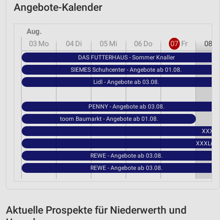
Angebote-Kalender
Aug.
03
Mo
04
Di
05
Mi
06
Do
07
Fr
08
S
DAS FUTTERHAUS - Sommer Knaller
SIEMES Schuhcenter - Angebote ab 01.08.
Lidl - Angebote ab 03.08.
PENNY - Angebote ab 03.08.
toom Baumarkt - Angebote ab 01.08.
XXXLut
XXXLutz 
REWE - Angebote ab 03.08.
REWE - Angebote ab 03.08.
Aktuelle Prospekte für Niederwerth und