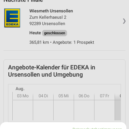
Wiesmeth Ursensollen
Zum Kellerhaeusl 2
❯
92289 Ursensollen
Heute
geschlossen
365,81 km • Angebote: 1 Prospekt
Angebote-Kalender für EDEKA in
Ursensollen und Umgebung
Aug.
03
Mo
04
Di
05
Mi
06
Do
07
Fr
08
S