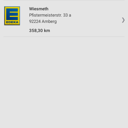
Wiesmeth
Erstellung von Profilen zur Personalisierung
von Inhalten
Pfistermeisterstr. 33 a
❯
92224 Amberg
Verwendung von Profilen zur Auswahl
358,30 km
personalisierter Inhalte
Messung der Werbeleistung
Messung der Performance von Inhalten
Analyse von Zielgruppen durch Statistiken oder
Kombinationen von Daten aus verschiedenen
Quellen
Entwicklung und Verbesserung der Angebote
Verwendung reduzierter Daten zur Auswahl von
Inhalten
IAB-Besonderheiten:
Verwendung genauer Standortdaten