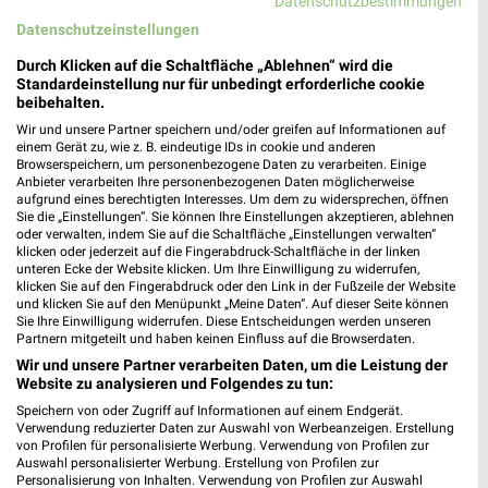
Datenschutzbestimmungen
Datenschutzeinstellungen
MEHR PROSPEKTE
Durch Klicken auf die Schaltfläche „Ablehnen“ wird die
Standardeinstellung nur für unbedingt erforderliche cookie
beibehalten.
Wir und unsere Partner speichern und/oder greifen auf Informationen auf
einem Gerät zu, wie z. B. eindeutige IDs in cookie und anderen
Browserspeichern, um personenbezogene Daten zu verarbeiten. Einige
Anbieter verarbeiten Ihre personenbezogenen Daten möglicherweise
weekli - Prospekte & Angebote App
aufgrund eines berechtigten Interesses. Um dem zu widersprechen, öffnen
Sie die „Einstellungen“. Sie können Ihre Einstellungen akzeptieren, ablehnen
Alle EDEKA Angebote immer griffbereit – mit der kostenlosen
oder verwalten, indem Sie auf die Schaltfläche „Einstellungen verwalten“
klicken oder jederzeit auf die Fingerabdruck-Schaltfläche in der linken
weekli App für iOS & Android.
unteren Ecke der Website klicken. Um Ihre Einwilligung zu widerrufen,
klicken Sie auf den Fingerabdruck oder den Link in der Fußzeile der Website
✔
Standortgenaue Angebote
und klicken Sie auf den Menüpunkt „Meine Daten“. Auf dieser Seite können
Sie Ihre Einwilligung widerrufen. Diese Entscheidungen werden unseren
✔
Folge deinem Lieblingshändler
Partnern mitgeteilt und haben keinen Einfluss auf die Browserdaten.
✔
Push-Benachrichtigungen bei neuen Prospekten
Wir und unsere Partner verarbeiten Daten, um die Leistung der
✔
Einkaufsliste - Einkauf stressfrei planen
Website zu analysieren und Folgendes zu tun:
Speichern von oder Zugriff auf Informationen auf einem Endgerät.
JETZT LADEN UND SPAREN!
Verwendung reduzierter Daten zur Auswahl von Werbeanzeigen. Erstellung
von Profilen für personalisierte Werbung. Verwendung von Profilen zur
Auswahl personalisierter Werbung. Erstellung von Profilen zur
Personalisierung von Inhalten. Verwendung von Profilen zur Auswahl