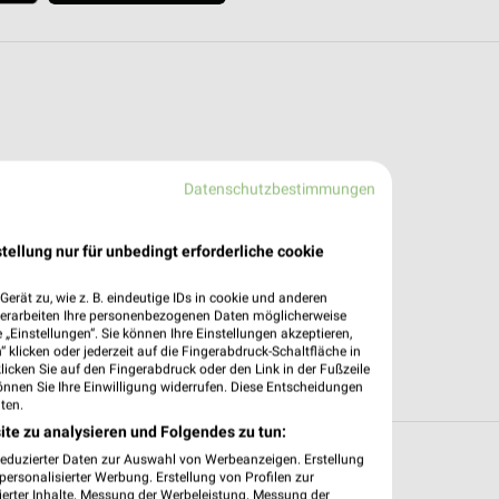
Datenschutzbestimmungen
tellung nur für unbedingt erforderliche cookie
erät zu, wie z. B. eindeutige IDs in cookie und anderen
verarbeiten Ihre personenbezogenen Daten möglicherweise
„Einstellungen“. Sie können Ihre Einstellungen akzeptieren,
 klicken oder jederzeit auf die Fingerabdruck-Schaltfläche in
klicken Sie auf den Fingerabdruck oder den Link in der Fußzeile
önnen Sie Ihre Einwilligung widerrufen. Diese Entscheidungen
ten.
ite zu analysieren und Folgendes zu tun:
reduzierter Daten zur Auswahl von Werbeanzeigen. Erstellung
it Angeboten in und um Amberg
ersonalisierter Werbung. Erstellung von Profilen zur
ierter Inhalte. Messung der Werbeleistung. Messung der