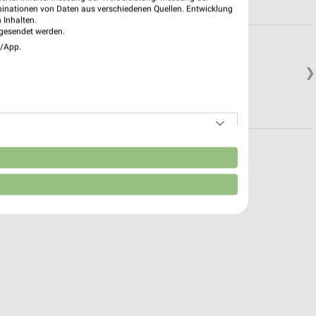
binationen von Daten aus verschiedenen Quellen. Entwicklung
 Inhalten.
gesendet werden.
orf
e/App.
❯
n