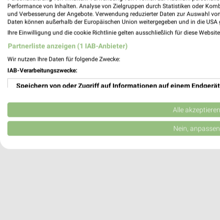
Performance von Inhalten. Analyse von Zielgruppen durch Statistiken oder Kom
1 Ergebnisse Ort mit Angeboten
und Verbesserung der Angebote. Verwendung reduzierter Daten zur Auswahl von
Daten können außerhalb der Europäischen Union weitergegeben und in die USA 
DAS FUTTERHAUS Angebote in Schwand
Ihre Einwilligung und die cookie Richtlinie gelten ausschließlich für diese Websit
Schwandorf, Deutschland
Partnerliste anzeigen (1 IAB-Anbieter)
Wir nutzen Ihre Daten für folgende Zwecke:
368,02 km
IAB-Verarbeitungszwecke:
Speichern von oder Zugriff auf Informationen auf einem Endgerät
Verwendung reduzierter Daten zur Auswahl von Werbeanzeigen
Alle akzeptiere
Erstellung von Profilen für personalisierte Werbung
Nein, anpassen
Verwendung von Profilen zur Auswahl personalisierter Werbung
Erstellung von Profilen zur Personalisierung von Inhalten
Verwendung von Profilen zur Auswahl personalisierter Inhalte
Messung der Werbeleistung