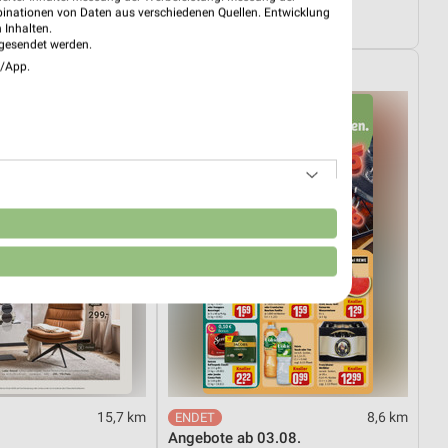
03.08.
Wohnen Spezial
binationen von Daten aus verschiedenen Quellen. Entwicklung
ültig
Gültig bis Fr. 14.08.
 Inhalten.
gesendet werden.
e/App.
REWE
n
15,7 km
8,6 km
Angebote ab 03.08.