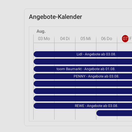
Angebote-Kalender
Aug.
03
Mo
04
Di
05
Mi
06
Do
07
F
Lidl - Angebote ab 03.08.
toom Baumarkt - Angebote ab 01.08.
PENNY - Angebote ab 03.08.
REWE - Angebote ab 03.08.