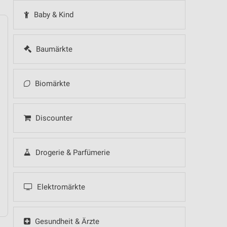
Baby & Kind
Baumärkte
14
Fr
15
Sa
16
So
17
Mo
18
Di
19
Mi
Biomärkte
 Hot Sommer Sale
Discounter
Drogerie & Parfümerie
 Hot Sommer Sale
Elektromärkte
Gesundheit & Ärzte