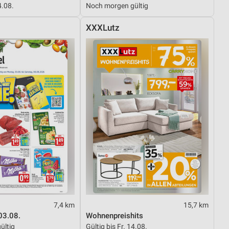
4.08.
Noch morgen gültig
XXXLutz
von Daten aus verschiedenen
ren
7,4 km
15,7 km
03.08.
Wohnenpreishits
ültig
Gültig bis Fr. 14.08.