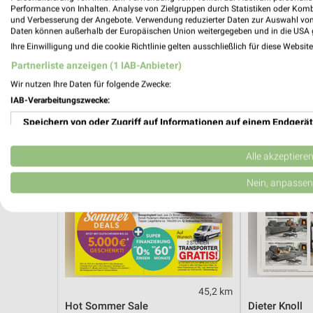
Angebote ab 01.08.
Angebote ab 
Performance von Inhalten. Analyse von Zielgruppen durch Statistiken oder Kom
Noch heute gültig
Noch morgen g
und Verbesserung der Angebote. Verwendung reduzierter Daten zur Auswahl von
Daten können außerhalb der Europäischen Union weitergegeben und in die USA 
Ihre Einwilligung und die cookie Richtlinie gelten ausschließlich für diese Websit
Opti Wohnwelt
XXXLutz
Partnerliste anzeigen (1 IAB-Anbieter)
Wir nutzen Ihre Daten für folgende Zwecke:
IAB-Verarbeitungszwecke:
Speichern von oder Zugriff auf Informationen auf einem Endgerät
Verwendung reduzierter Daten zur Auswahl von Werbeanzeigen
Alle akzeptiere
Erstellung von Profilen für personalisierte Werbung
Nein, anpassen
Verwendung von Profilen zur Auswahl personalisierter Werbung
Erstellung von Profilen zur Personalisierung von Inhalten
Verwendung von Profilen zur Auswahl personalisierter Inhalte
45,2 km
Messung der Werbeleistung
Hot Sommer Sale
Dieter Knoll