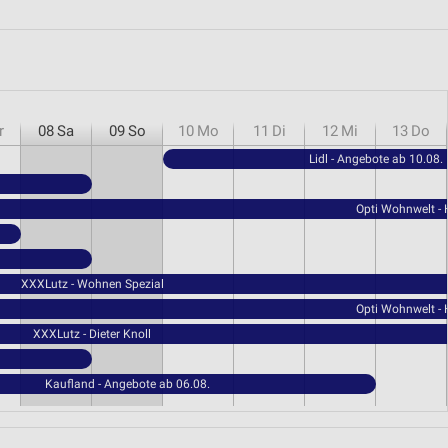
r
08
Sa
09
So
10
Mo
11
Di
12
Mi
13
Do
Lidl - Angebote ab 10.08.
Opti Wohnwelt -
XXXLutz - Wohnen Spezial
Opti Wohnwelt -
XXXLutz - Dieter Knoll
Kaufland - Angebote ab 06.08.