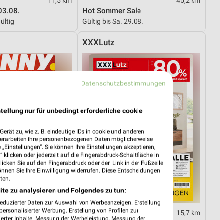
11,5 km
45,2 km
03.08.
Hot Sommer Sale
ültig
Gültig bis Sa. 29.08.
XXXLutz
Datenschutzbestimmungen
tellung nur für unbedingt erforderliche cookie
erät zu, wie z. B. eindeutige IDs in cookie und anderen
verarbeiten Ihre personenbezogenen Daten möglicherweise
„Einstellungen“. Sie können Ihre Einstellungen akzeptieren,
 klicken oder jederzeit auf die Fingerabdruck-Schaltfläche in
klicken Sie auf den Fingerabdruck oder den Link in der Fußzeile
önnen Sie Ihre Einwilligung widerrufen. Diese Entscheidungen
ten.
ite zu analysieren und Folgendes zu tun:
reduzierter Daten zur Auswahl von Werbeanzeigen. Erstellung
ersonalisierter Werbung. Erstellung von Profilen zur
0,8 km
15,7 km
ierter Inhalte. Messung der Werbeleistung. Messung der