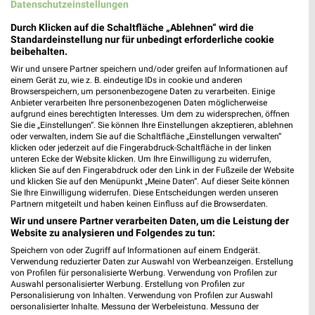
Datenschutzeinstellungen
Durch Klicken auf die Schaltfläche „Ablehnen“ wird die
Standardeinstellung nur für unbedingt erforderliche cookie
beibehalten.
Wir und unsere Partner speichern und/oder greifen auf Informationen auf
einem Gerät zu, wie z. B. eindeutige IDs in cookie und anderen
Browserspeichern, um personenbezogene Daten zu verarbeiten. Einige
Anbieter verarbeiten Ihre personenbezogenen Daten möglicherweise
aufgrund eines berechtigten Interesses. Um dem zu widersprechen, öffnen
Sie die „Einstellungen“. Sie können Ihre Einstellungen akzeptieren, ablehnen
Jetzt alle "Obst & Gemüse" Themen entdecken!
oder verwalten, indem Sie auf die Schaltfläche „Einstellungen verwalten“
klicken oder jederzeit auf die Fingerabdruck-Schaltfläche in der linken
unteren Ecke der Website klicken. Um Ihre Einwilligung zu widerrufen,
klicken Sie auf den Fingerabdruck oder den Link in der Fußzeile der Website
und klicken Sie auf den Menüpunkt „Meine Daten“. Auf dieser Seite können
Sie Ihre Einwilligung widerrufen. Diese Entscheidungen werden unseren
MEHR PROSPEKTE
Partnern mitgeteilt und haben keinen Einfluss auf die Browserdaten.
Wir und unsere Partner verarbeiten Daten, um die Leistung der
Website zu analysieren und Folgendes zu tun:
Speichern von oder Zugriff auf Informationen auf einem Endgerät.
Verwendung reduzierter Daten zur Auswahl von Werbeanzeigen. Erstellung
von Profilen für personalisierte Werbung. Verwendung von Profilen zur
Auswahl personalisierter Werbung. Erstellung von Profilen zur
weekli - Prospekte & Angebote App
Personalisierung von Inhalten. Verwendung von Profilen zur Auswahl
personalisierter Inhalte. Messung der Werbeleistung. Messung der