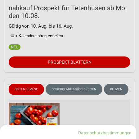
nahkauf Prospekt für Tetenhusen ab Mo.
den 10.08.
Gültig von 10. Aug. bis 16. Aug.
📅
Kalendereintrag erstellen
PROSPEKT BLÄTTERN
A
OBST & GEMÜSE
SCHOKOLADE & SÜSSIGKEITEN
BLUMEN
A
Datenschutzbestimmungen