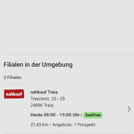
Erstellung von Profilen zur Personalisierung
von Inhalten
Verwendung von Profilen zur Auswahl
personalisierter Inhalte
Messung der Werbeleistung
Messung der Performance von Inhalten
Analyse von Zielgruppen durch Statistiken oder
Filialen in der Umgebung
Kombinationen von Daten aus verschiedenen
Quellen
3 Filialen
Entwicklung und Verbesserung der Angebote
nahkauf Treia
Verwendung reduzierter Daten zur Auswahl von
Treenestr. 23 - 25
Inhalten
24896 Treia
❯
IAB-Besonderheiten:
Heute 08:00 - 19:00 Uhr |
Geöffnet
Verwendung genauer Standortdaten
21,43 km • Angebote: 1 Prospekt