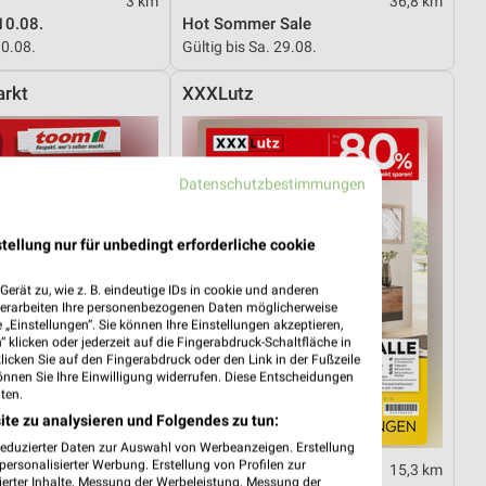
3 km
36,8 km
10.08.
Hot Sommer Sale
10.08.
Gültig bis Sa. 29.08.
rkt
XXXLutz
Datenschutzbestimmungen
tellung nur für unbedingt erforderliche cookie
erät zu, wie z. B. eindeutige IDs in cookie und anderen
verarbeiten Ihre personenbezogenen Daten möglicherweise
„Einstellungen“. Sie können Ihre Einstellungen akzeptieren,
 klicken oder jederzeit auf die Fingerabdruck-Schaltfläche in
klicken Sie auf den Fingerabdruck oder den Link in der Fußzeile
önnen Sie Ihre Einwilligung widerrufen. Diese Entscheidungen
ten.
ite zu analysieren und Folgendes zu tun:
reduzierter Daten zur Auswahl von Werbeanzeigen. Erstellung
ersonalisierter Werbung. Erstellung von Profilen zur
35,5 km
15,3 km
ierter Inhalte. Messung der Werbeleistung. Messung der