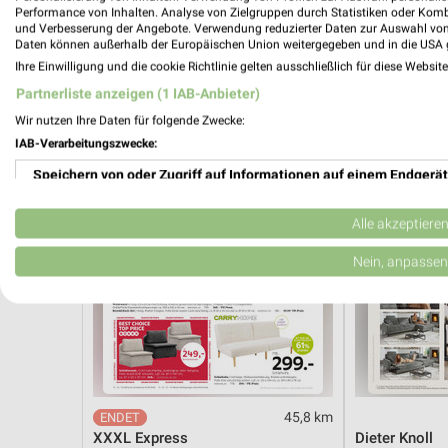
Angebote ab 03.08.
Angebote ab 
Performance von Inhalten. Analyse von Zielgruppen durch Statistiken oder Kom
Noch morgen gültig
Noch heute gül
und Verbesserung der Angebote. Verwendung reduzierter Daten zur Auswahl von
Daten können außerhalb der Europäischen Union weitergegeben und in die USA 
Ihre Einwilligung und die cookie Richtlinie gelten ausschließlich für diese Websit
XXXLutz
XXXLutz
Partnerliste anzeigen (1 IAB-Anbieter)
Wir nutzen Ihre Daten für folgende Zwecke:
IAB-Verarbeitungszwecke:
Speichern von oder Zugriff auf Informationen auf einem Endgerät
Verwendung reduzierter Daten zur Auswahl von Werbeanzeigen
Alle akzeptiere
Erstellung von Profilen für personalisierte Werbung
Nein, anpassen
Verwendung von Profilen zur Auswahl personalisierter Werbung
Erstellung von Profilen zur Personalisierung von Inhalten
Verwendung von Profilen zur Auswahl personalisierter Inhalte
45,8 km
Messung der Werbeleistung
XXXL Express
Dieter Knoll