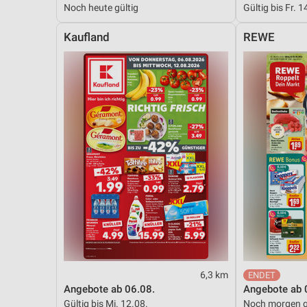
Noch heute gültig
Gültig bis Fr. 1
Messung der Performance von Inhalten
Kaufland
REWE
Analyse von Zielgruppen durch Statistiken oder Kombinationen 
Quellen
Entwicklung und Verbesserung der Angebote
Verwendung reduzierter Daten zur Auswahl von Inhalten
IAB-Besonderheiten:
Verwendung genauer Standortdaten
Geräte anhand von aktiv angeforderten Informationen identifizie
Nicht-IAB-Verarbeitungszwecke:
Notwendig
Performance
6,3 km
Funktional
Angebote ab 06.08.
Angebote ab 
Gültig bis Mi. 12.08.
Noch morgen g
Werbung