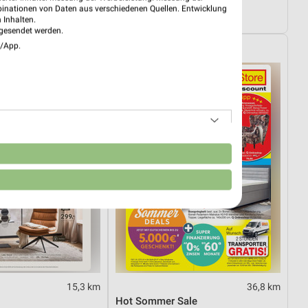
01.08.
Wohnen Spezial
binationen von Daten aus verschiedenen Quellen. Entwicklung
tig
Gültig bis Fr. 14.08.
 Inhalten.
gesendet werden.
e/App.
Opti Wohnwelt
n
15,3 km
36,8 km
Hot Sommer Sale