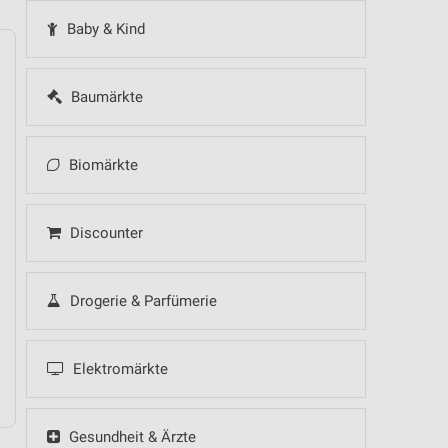
Baby & Kind
Baumärkte
14
Fr
15
Sa
16
So
17
Mo
18
Di
19
Mi
Biomärkte
 Hot Sommer Sale
Discounter
Drogerie & Parfümerie
 Hot Sommer Sale
Elektromärkte
Gesundheit & Ärzte