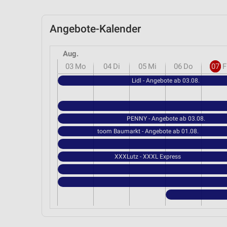
Angebote-Kalender
Aug.
03
Mo
04
Di
05
Mi
06
Do
07
F
Lidl - Angebote ab 03.08.
PENNY - Angebote ab 03.08.
toom Baumarkt - Angebote ab 01.08.
XXXLutz - XXXL Express