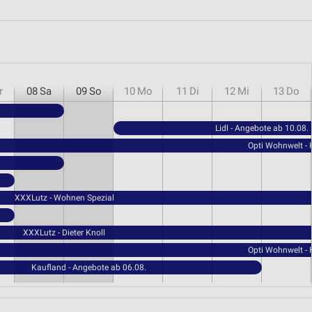
r
08
Sa
09
So
10
Mo
11
Di
12
Mi
13
Do
Lidl - Angebote ab 10.08.
Opti Wohnwelt -
XXXLutz - Wohnen Spezial
XXXLutz - Dieter Knoll
Opti Wohnwelt -
Kaufland - Angebote ab 06.08.