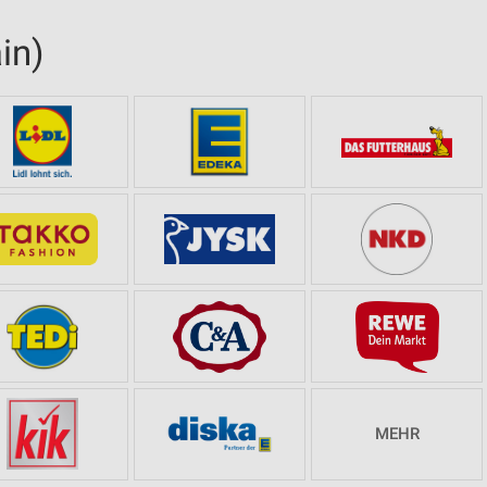
in)
MEHR