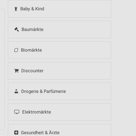
Baby & Kind
Baumärkte
14
Fr
15
Sa
16
So
17
Mo
18
Di
19
Mi
Biomärkte
 Hot Sommer Sale
Discounter
Drogerie & Parfümerie
 Hot Sommer Sale
Elektromärkte
Gesundheit & Ärzte