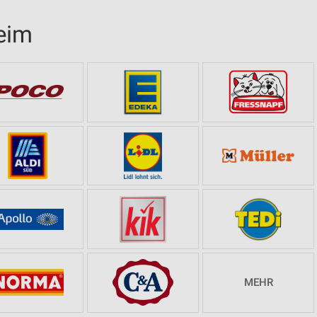
eim
MEHR