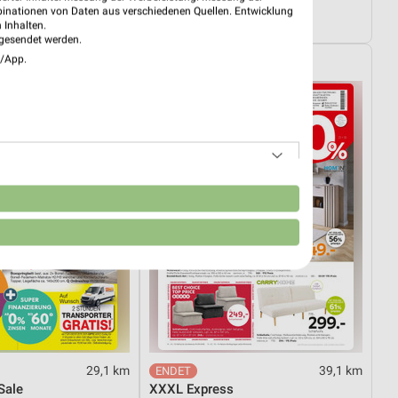
03.08.
Wohnen Spezial
binationen von Daten aus verschiedenen Quellen. Entwicklung
ültig
Gültig bis Fr. 14.08.
 Inhalten.
gesendet werden.
e/App.
elt
XXXLutz
n
29,1 km
39,1 km
Sale
XXXL Express