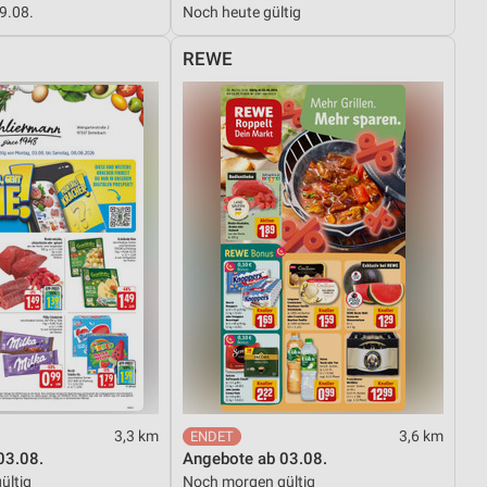
29.08.
Noch heute gültig
REWE
von Daten aus verschiedenen
ren
3,3 km
3,6 km
03.08.
Angebote ab 03.08.
ültig
Noch morgen gültig