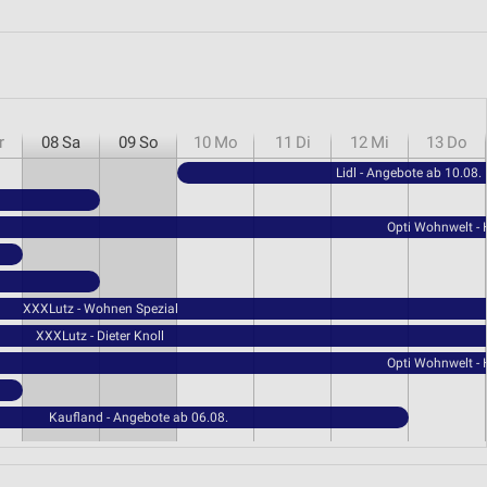
r
08
Sa
09
So
10
Mo
11
Di
12
Mi
13
Do
Lidl - Angebote ab 10.08.
Opti Wohnwelt -
XXXLutz - Wohnen Spezial
XXXLutz - Dieter Knoll
Opti Wohnwelt -
Kaufland - Angebote ab 06.08.