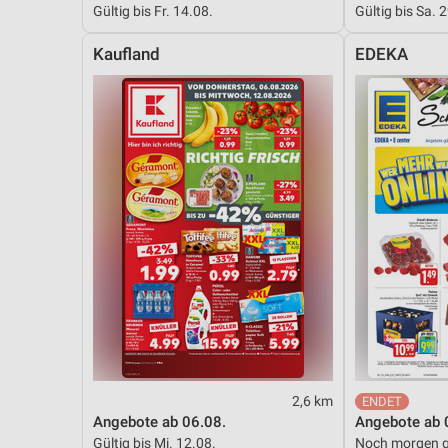
Gültig bis Fr. 14.08.
Gültig bis Sa. 
Messung der Performance von Inhalten
Kaufland
EDEKA
Analyse von Zielgruppen durch Statistiken oder Kombinationen 
Quellen
Entwicklung und Verbesserung der Angebote
Verwendung reduzierter Daten zur Auswahl von Inhalten
IAB-Besonderheiten:
Verwendung genauer Standortdaten
Geräte anhand von aktiv angeforderten Informationen identifizie
Nicht-IAB-Verarbeitungszwecke:
Notwendig
Performance
2,6 km
Funktional
Angebote ab 06.08.
Angebote ab 
Gültig bis Mi. 12.08.
Noch morgen g
Werbung