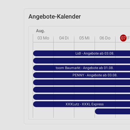
Angebote-Kalender
Aug.
03
Mo
04
Di
05
Mi
06
Do
07
F
Lidl - Angebote ab 03.08.
toom Baumarkt - Angebote ab 01.08.
PENNY - Angebote ab 03.08.
XXXLutz - XXXL Express