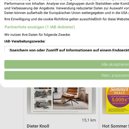
Angebote ab 01.08.
Angebote ab 
Performance von Inhalten. Analyse von Zielgruppen durch Statistiken oder Kom
Noch heute gültig
Noch morgen g
und Verbesserung der Angebote. Verwendung reduzierter Daten zur Auswahl von
Daten können außerhalb der Europäischen Union weitergegeben und in die USA 
Ihre Einwilligung und die cookie Richtlinie gelten ausschließlich für diese Websit
XXXLutz
Opti Wohnw
Partnerliste anzeigen (1 IAB-Anbieter)
Wir nutzen Ihre Daten für folgende Zwecke:
IAB-Verarbeitungszwecke:
Speichern von oder Zugriff auf Informationen auf einem Endgerät
Verwendung reduzierter Daten zur Auswahl von Werbeanzeigen
Alle akzeptiere
Erstellung von Profilen für personalisierte Werbung
Nein, anpassen
Verwendung von Profilen zur Auswahl personalisierter Werbung
Erstellung von Profilen zur Personalisierung von Inhalten
Verwendung von Profilen zur Auswahl personalisierter Inhalte
15,1 km
Messung der Werbeleistung
Dieter Knoll
Hot Sommer 