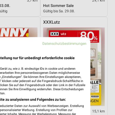
3,7 km
29,1 km
03.08.
Hot Sommer Sale
ültig
Gültig bis Sa. 29.08.
XXXLutz
Datenschutzbestimmungen
tellung nur für unbedingt erforderliche cookie
erät zu, wie z. B. eindeutige IDs in cookie und anderen
verarbeiten Ihre personenbezogenen Daten möglicherweise
„Einstellungen“. Sie können Ihre Einstellungen akzeptieren,
 klicken oder jederzeit auf die Fingerabdruck-Schaltfläche in
klicken Sie auf den Fingerabdruck oder den Link in der Fußzeile
önnen Sie Ihre Einwilligung widerrufen. Diese Entscheidungen
ten.
ite zu analysieren und Folgendes zu tun:
reduzierter Daten zur Auswahl von Werbeanzeigen. Erstellung
ersonalisierter Werbung. Erstellung von Profilen zur
11,8 km
15,1 km
ierter Inhalte. Messung der Werbeleistung. Messung der