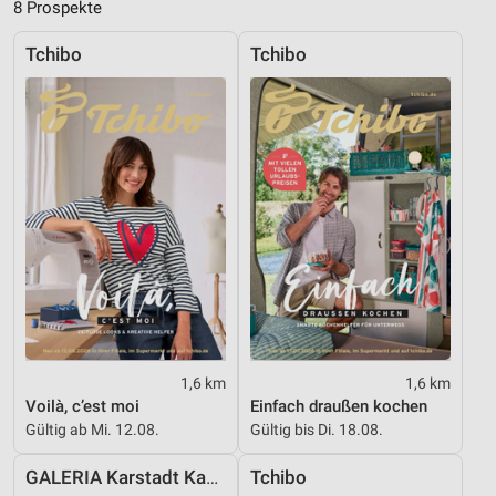
8 Prospekte
Analyse von Zielgruppen durch Statistiken oder
Kombinationen von Daten aus verschiedenen
Tchibo
Tchibo
Quellen
Entwicklung und Verbesserung der Angebote
Verwendung reduzierter Daten zur Auswahl von
Inhalten
IAB-Besonderheiten:
Verwendung genauer Standortdaten
Geräte anhand von aktiv angeforderten
Informationen identifizieren
Nicht-IAB-Verarbeitungszwecke:
Notwendig
1,6 km
1,6 km
Voilà, c’est moi
Einfach draußen kochen
Performance
Gültig ab Mi. 12.08.
Gültig bis Di. 18.08.
Funktional
GALERIA Karstadt Kaufhof
Tchibo