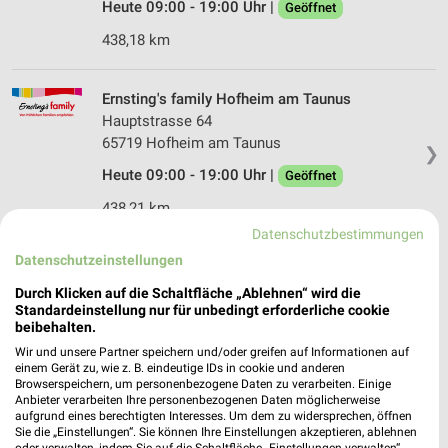
Heute 09:00 - 19:00 Uhr |
Geöffnet
438,18 km
Ernsting's family Hofheim am Taunus
Hauptstrasse 64
65719 Hofheim am Taunus
❯
Heute 09:00 - 19:00 Uhr |
Geöffnet
438,21 km
Datenschutzbestimmungen
Datenschutzeinstellungen
Tchibo Filiale mit Kaffee Bar Hofheim
Hauptstrasse 71
Durch Klicken auf die Schaltfläche „Ablehnen“ wird die
Standardeinstellung nur für unbedingt erforderliche cookie
65719 Hofheim
❯
beibehalten.
Heute 09:30 - 19:00 Uhr |
Geöffnet
Wir und unsere Partner speichern und/oder greifen auf Informationen auf
einem Gerät zu, wie z. B. eindeutige IDs in cookie und anderen
438,21 km • Angebote: 4 Prospekte
Browserspeichern, um personenbezogene Daten zu verarbeiten. Einige
Anbieter verarbeiten Ihre personenbezogenen Daten möglicherweise
aufgrund eines berechtigten Interesses. Um dem zu widersprechen, öffnen
Sie die „Einstellungen“. Sie können Ihre Einstellungen akzeptieren, ablehnen
Tchibo Filiale mit Kaffee Bar Frankfurt