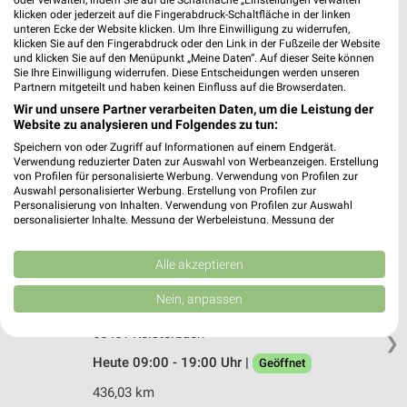
oder verwalten, indem Sie auf die Schaltfläche „Einstellungen verwalten“
Tituscorso 2
klicken oder jederzeit auf die Fingerabdruck-Schaltfläche in der linken
60439 Frankfurt
unteren Ecke der Website klicken. Um Ihre Einwilligung zu widerrufen,
❯
klicken Sie auf den Fingerabdruck oder den Link in der Fußzeile der Website
Heute 09:30 - 20:00 Uhr |
Geöffnet
und klicken Sie auf den Menüpunkt „Meine Daten“. Auf dieser Seite können
Sie Ihre Einwilligung widerrufen. Diese Entscheidungen werden unseren
422,69 km • Angebote: 4 Prospekte
Partnern mitgeteilt und haben keinen Einfluss auf die Browserdaten.
Wir und unsere Partner verarbeiten Daten, um die Leistung der
Website zu analysieren und Folgendes zu tun:
Woolworth Frankfurt/Main
Speichern von oder Zugriff auf Informationen auf einem Endgerät.
Tituscorso 4
Verwendung reduzierter Daten zur Auswahl von Werbeanzeigen. Erstellung
von Profilen für personalisierte Werbung. Verwendung von Profilen zur
60439 Frankfurt/Main
❯
Auswahl personalisierter Werbung. Erstellung von Profilen zur
Personalisierung von Inhalten. Verwendung von Profilen zur Auswahl
Heute 09:00 - 20:00 Uhr |
Geöffnet
personalisierter Inhalte. Messung der Werbeleistung. Messung der
Performance von Inhalten. Analyse von Zielgruppen durch Statistiken oder
422,69 km
Kombinationen von Daten aus verschiedenen Quellen. Entwicklung und
Verbesserung der Angebote. Verwendung reduzierter Daten zur Auswahl
Alle akzeptieren
von Inhalten.
Woolworth Kelsterbach
Daten können außerhalb der Europäischen Union weitergegeben und in die
Nein, anpassen
USA gesendet werden.
Am-Graf-de-Chardonnet-Platz 1-11
Ihre Einwilligung und die cookie Richtlinie gelten ausschließlich für diese
65451 Kelsterbach
❯
Website/App.
Heute 09:00 - 19:00 Uhr |
Geöffnet
Partnerliste anzeigen (1 IAB-Anbieter)
Wir nutzen Ihre Daten für folgende Zwecke:
436,03 km