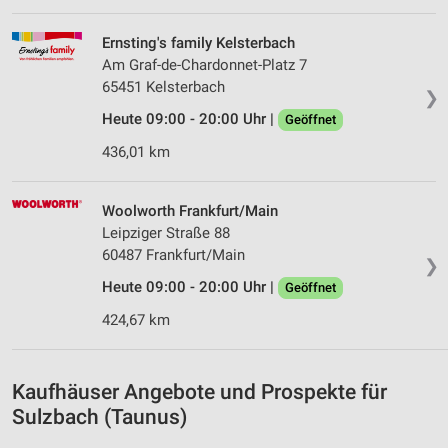
IAB-Verarbeitungszwecke:
Speichern von oder Zugriff auf Informationen
Ernsting's family Kelsterbach
auf einem Endgerät
Am Graf-de-Chardonnet-Platz 7
65451 Kelsterbach
Verwendung reduzierter Daten zur Auswahl von
❯
Werbeanzeigen
Heute 09:00 - 20:00 Uhr |
Geöffnet
Erstellung von Profilen für personalisierte
436,01 km
Werbung
Verwendung von Profilen zur Auswahl
Woolworth Frankfurt/Main
personalisierter Werbung
Leipziger Straße 88
60487 Frankfurt/Main
❯
Erstellung von Profilen zur Personalisierung
von Inhalten
Heute 09:00 - 20:00 Uhr |
Geöffnet
424,67 km
Verwendung von Profilen zur Auswahl
personalisierter Inhalte
Messung der Werbeleistung
Kaufhäuser Angebote und Prospekte für
Sulzbach (Taunus)
Messung der Performance von Inhalten