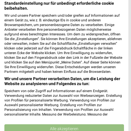
nahkauf
SELGROS
Standardeinstellung nur für unbedingt erforderliche cookie
beibehalten.
Wir und unsere Partner speichern und/oder greifen auf Informationen auf
einem Gerät zu, wie z. B. eindeutige IDs in cookie und anderen
Browserspeichern, um personenbezogene Daten zu verarbeiten. Einige
Anbieter verarbeiten Ihre personenbezogenen Daten möglicherweise
aufgrund eines berechtigten Interesses. Um dem zu widersprechen, öffnen
Sie die „Einstellungen“. Sie können Ihre Einstellungen akzeptieren, ablehnen
oder verwalten, indem Sie auf die Schaltfläche „Einstellungen verwalten“
klicken oder jederzeit auf die Fingerabdruck-Schaltfläche in der linken
unteren Ecke der Website klicken. Um Ihre Einwilligung zu widerrufen,
klicken Sie auf den Fingerabdruck oder den Link in der Fußzeile der Website
und klicken Sie auf den Menüpunkt „Meine Daten“. Auf dieser Seite können
Sie Ihre Einwilligung widerrufen. Diese Entscheidungen werden unseren
Partnern mitgeteilt und haben keinen Einfluss auf die Browserdaten.
Wir und unsere Partner verarbeiten Daten, um die Leistung der
Website zu analysieren und Folgendes zu tun:
3,5 km
3,6 km
Speichern von oder Zugriff auf Informationen auf einem Endgerät.
Angebote ab 03.08.
Kiosk-Ordersatz
Verwendung reduzierter Daten zur Auswahl von Werbeanzeigen. Erstellung
Noch heute gültig
Gültig bis Mo. 31.08.
von Profilen für personalisierte Werbung. Verwendung von Profilen zur
Auswahl personalisierter Werbung. Erstellung von Profilen zur
Personalisierung von Inhalten. Verwendung von Profilen zur Auswahl
SELGROS
SELGROS
personalisierter Inhalte. Messung der Werbeleistung. Messung der
Performance von Inhalten. Analyse von Zielgruppen durch Statistiken oder
Kombinationen von Daten aus verschiedenen Quellen. Entwicklung und
Verbesserung der Angebote. Verwendung reduzierter Daten zur Auswahl
Alle akzeptieren