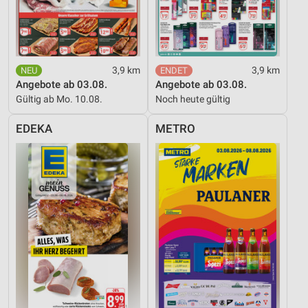
Nicht-IAB-Verarbeitungszwecke:
Notwendig
Performance
3,9 km
3,9 km
Funktional
Angebote ab 03.08.
Angebote ab 03.08.
Gültig ab Mo. 10.08.
Noch heute gültig
Werbung
EDEKA
METRO