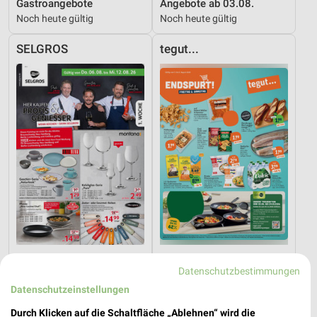
Gastroangebote
Angebote ab 03.08.
Noch heute gültig
Noch heute gültig
SELGROS
tegut...
3,6 km
2 km
Datenschutzbestimmungen
Nonfood
Angebote ab 03.08.
Gültig bis Mi. 12.08.
Noch heute gültig
Datenschutzeinstellungen
Durch Klicken auf die Schaltfläche „Ablehnen“ wird die