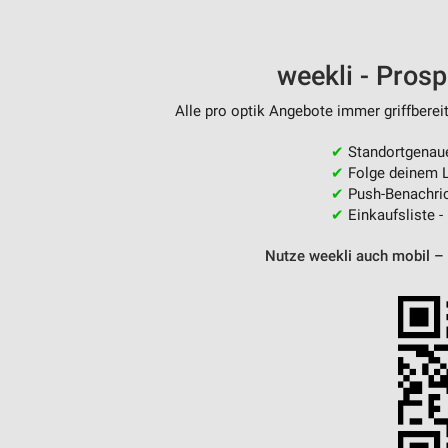
weekli - Pros
Alle pro optik Angebote immer griffberei
✔
Standortgenau
✔
Folge deinem L
✔
Push-Benachric
✔
Einkaufsliste -
Nutze weekli auch mobil –