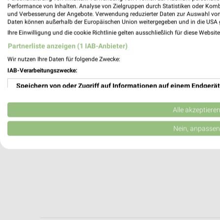
Fellbach, Deutschland
Performance von Inhalten. Analyse von Zielgruppen durch Statistiken oder Kom
und Verbesserung der Angebote. Verwendung reduzierter Daten zur Auswahl von
Daten können außerhalb der Europäischen Union weitergegeben und in die USA 
504,63 km
Ihre Einwilligung und die cookie Richtlinie gelten ausschließlich für diese Websit
Partnerliste anzeigen (1 IAB-Anbieter)
Wir nutzen Ihre Daten für folgende Zwecke:
IAB-Verarbeitungszwecke:
Speichern von oder Zugriff auf Informationen auf einem Endgerät
Verwendung reduzierter Daten zur Auswahl von Werbeanzeigen
Alle akzeptiere
Erstellung von Profilen für personalisierte Werbung
Nein, anpassen
Verwendung von Profilen zur Auswahl personalisierter Werbung
Erstellung von Profilen zur Personalisierung von Inhalten
Verwendung von Profilen zur Auswahl personalisierter Inhalte
Messung der Werbeleistung