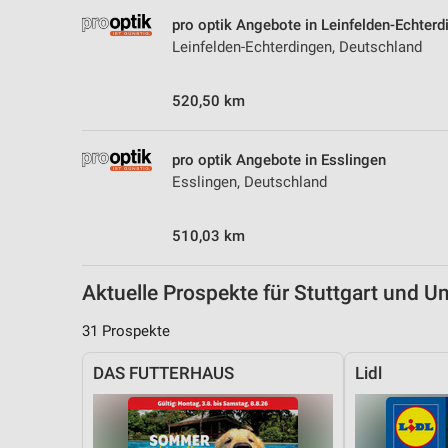
Messung der Performance von Inhalten
pro optik Angebote in Leinfelden-Echterd
Leinfelden-Echterdingen, Deutschland
Analyse von Zielgruppen durch Statistiken oder Kombinationen 
Quellen
520,50 km
Entwicklung und Verbesserung der Angebote
Verwendung reduzierter Daten zur Auswahl von Inhalten
pro optik Angebote in Esslingen
Esslingen, Deutschland
IAB-Besonderheiten:
Verwendung genauer Standortdaten
510,03 km
Geräte anhand von aktiv angeforderten Informationen identifizie
Aktuelle Prospekte für Stuttgart und 
Nicht-IAB-Verarbeitungszwecke:
Notwendig
31 Prospekte
Performance
DAS FUTTERHAUS
Lidl
Funktional
Werbung