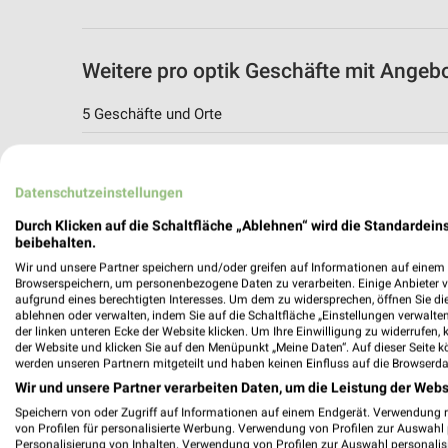
Weitere pro optik Geschäfte mit Angeb
5 Geschäfte und Orte
pro optik
Marktstrasse 46
Datenschutzeinstellungen
70372 Stuttgart-Bad Cannstatt
Durch Klicken auf die Schaltfläche „Ablehnen“ wird die Standardeins
507,68 km
beibehalten.
Wir und unsere Partner speichern und/oder greifen auf Informationen auf einem G
Browserspeichern, um personenbezogene Daten zu verarbeiten. Einige Anbieter 
pro optik
aufgrund eines berechtigten Interesses. Um dem zu widersprechen, öffnen Sie die 
ablehnen oder verwalten, indem Sie auf die Schaltfläche „Einstellungen verwalten“
Pforzheimer Straße 377
der linken unteren Ecke der Website klicken. Um Ihre Einwilligung zu widerrufen, 
70499 Stuttgart-Weilimdorf
der Website und klicken Sie auf den Menüpunkt „Meine Daten“. Auf dieser Seite k
werden unseren Partnern mitgeteilt und haben keinen Einfluss auf die Browserda
510,99 km
Wir und unsere Partner verarbeiten Daten, um die Leistung der Webs
Speichern von oder Zugriff auf Informationen auf einem Endgerät. Verwendung 
von Profilen für personalisierte Werbung. Verwendung von Profilen zur Auswahl p
pro optik Angebote in Fellbach
Personalisierung von Inhalten. Verwendung von Profilen zur Auswahl personalis