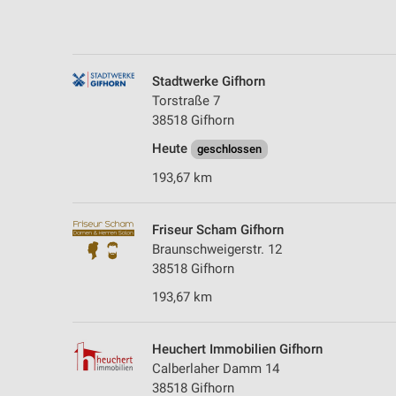
Messung der Performance von Inhalten
Analyse von Zielgruppen durch Statistiken oder Kombinationen 
Quellen
Stadtwerke Gifhorn
Entwicklung und Verbesserung der Angebote
Torstraße 7
38518 Gifhorn
Verwendung reduzierter Daten zur Auswahl von Inhalten
Heute
geschlossen
IAB-Besonderheiten:
193,67 km
Verwendung genauer Standortdaten
Geräte anhand von aktiv angeforderten Informationen identifizie
Friseur Scham Gifhorn
Braunschweigerstr. 12
Nicht-IAB-Verarbeitungszwecke:
38518 Gifhorn
Notwendig
193,67 km
Performance
Heuchert Immobilien Gifhorn
Funktional
Calberlaher Damm 14
38518 Gifhorn
Werbung