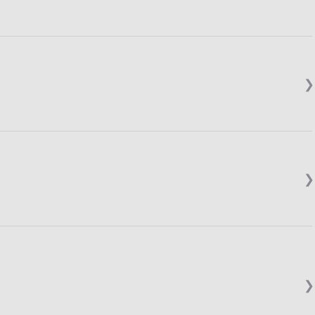
❯
❯
❯