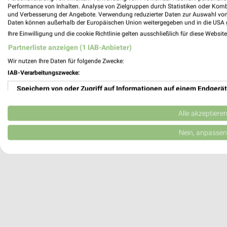
Performance von Inhalten. Analyse von Zielgruppen durch Statistiken oder Kom
und Verbesserung der Angebote. Verwendung reduzierter Daten zur Auswahl von
Bäckerei & Konditorei Hacke Meinersen
Daten können außerhalb der Europäischen Union weitergegeben und in die USA 
Dorfstraße 14
Ihre Einwilligung und die cookie Richtlinie gelten ausschließlich für diese Websit
38536 Meinersen
Partnerliste anzeigen (1 IAB-Anbieter)
Heute
geschlossen
Wir nutzen Ihre Daten für folgende Zwecke:
IAB-Verarbeitungszwecke:
207,75 km
Speichern von oder Zugriff auf Informationen auf einem Endgerät
Verwendung reduzierter Daten zur Auswahl von Werbeanzeigen
Alle akzeptiere
Erstellung von Profilen für personalisierte Werbung
Nein, anpassen
Verwendung von Profilen zur Auswahl personalisierter Werbung
Erstellung von Profilen zur Personalisierung von Inhalten
Verwendung von Profilen zur Auswahl personalisierter Inhalte
Messung der Werbeleistung