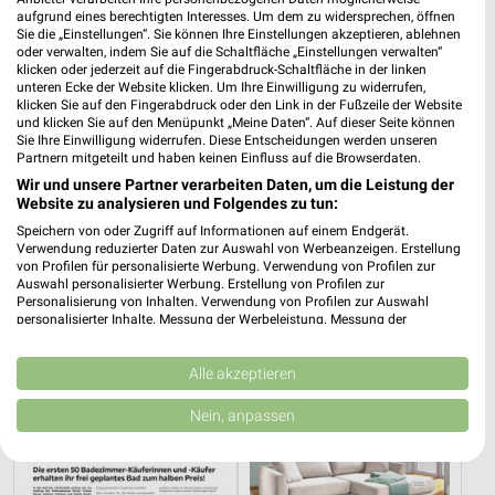
aufgrund eines berechtigten Interesses. Um dem zu widersprechen, öffnen
Sie die „Einstellungen“. Sie können Ihre Einstellungen akzeptieren, ablehnen
oder verwalten, indem Sie auf die Schaltfläche „Einstellungen verwalten“
klicken oder jederzeit auf die Fingerabdruck-Schaltfläche in der linken
unteren Ecke der Website klicken. Um Ihre Einwilligung zu widerrufen,
klicken Sie auf den Fingerabdruck oder den Link in der Fußzeile der Website
und klicken Sie auf den Menüpunkt „Meine Daten“. Auf dieser Seite können
Sie Ihre Einwilligung widerrufen. Diese Entscheidungen werden unseren
Partnern mitgeteilt und haben keinen Einfluss auf die Browserdaten.
Wir und unsere Partner verarbeiten Daten, um die Leistung der
Website zu analysieren und Folgendes zu tun:
2,6 km
17,4 km
Speichern von oder Zugriff auf Informationen auf einem Endgerät.
Angebote ab 06.08.
Büro Spezial
Verwendung reduzierter Daten zur Auswahl von Werbeanzeigen. Erstellung
von Profilen für personalisierte Werbung. Verwendung von Profilen zur
Gültig bis Mi. 12.08.
Gültig bis Fr. 14.08.
Auswahl personalisierter Werbung. Erstellung von Profilen zur
Personalisierung von Inhalten. Verwendung von Profilen zur Auswahl
XXXLutz
XXXLutz
personalisierter Inhalte. Messung der Werbeleistung. Messung der
Performance von Inhalten. Analyse von Zielgruppen durch Statistiken oder
Kombinationen von Daten aus verschiedenen Quellen. Entwicklung und
Verbesserung der Angebote. Verwendung reduzierter Daten zur Auswahl
Alle akzeptieren
von Inhalten.
Daten können außerhalb der Europäischen Union weitergegeben und in die
Nein, anpassen
USA gesendet werden.
Ihre Einwilligung und die cookie Richtlinie gelten ausschließlich für diese
Website/App.