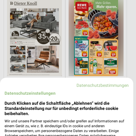
17,4 km
1,7 km
Datenschutzbestimmungen
Dieter Knoll
Angebote ab 03.08.
Datenschutzeinstellungen
Gültig bis Fr. 14.08.
Noch morgen gültig
Durch Klicken auf die Schaltfläche „Ablehnen“ wird die
Kaufland
XXXLutz
Standardeinstellung nur für unbedingt erforderliche cookie
beibehalten.
Wir und unsere Partner speichern und/oder greifen auf Informationen auf
einem Gerät zu, wie z. B. eindeutige IDs in cookie und anderen
Browserspeichern, um personenbezogene Daten zu verarbeiten. Einige
Anbieter verarbeiten Ihre personenbezogenen Daten möglicherweise