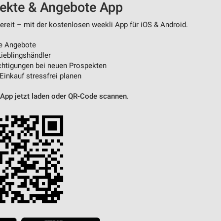
pekte & Angebote App
reit – mit der kostenlosen weekli App für iOS & Android.
von Daten aus verschiedenen
e Angebote
ieblingshändler
htigungen bei neuen Prospekten
 Einkauf stressfrei planen
 App jetzt laden oder QR-Code scannen.
ren