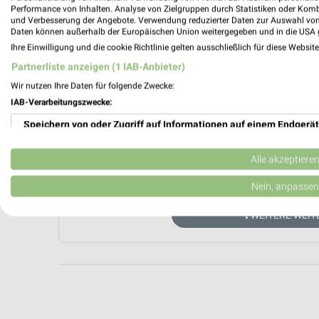
Performance von Inhalten. Analyse von Zielgruppen durch Statistiken oder Kom
und Verbesserung der Angebote. Verwendung reduzierter Daten zur Auswahl von
Daten können außerhalb der Europäischen Union weitergegeben und in die USA 
Ihre Einwilligung und die cookie Richtlinie gelten ausschließlich für diese Websit
Partnerliste anzeigen (1 IAB-Anbieter)
Wir nutzen Ihre Daten für folgende Zwecke:
IAB-Verarbeitungszwecke:
Aktuell kein
Speichern von oder Zugriff auf Informationen auf einem Endgerät
Verwendung reduzierter Daten zur Auswahl von Werbeanzeigen
Alle akzeptiere
ZUR 
Erstellung von Profilen für personalisierte Werbung
Nein, anpassen
Verwendung von Profilen zur Auswahl personalisierter Werbung
WEITERE WEI
Erstellung von Profilen zur Personalisierung von Inhalten
Verwendung von Profilen zur Auswahl personalisierter Inhalte
Messung der Werbeleistung