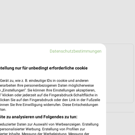
Datenschutzbestimmungen
e Prospekte vorhanden.
tellung nur für unbedingt erforderliche cookie
HÄNDLER-WEBSEITE
erät zu, wie z. B. eindeutige IDs in cookie und anderen
verarbeiten Ihre personenbezogenen Daten möglicherweise
„Einstellungen“. Sie können Ihre Einstellungen akzeptieren,
ÖBEL & WOHNEN ANGEBOTE
 klicken oder jederzeit auf die Fingerabdruck-Schaltfläche in
klicken Sie auf den Fingerabdruck oder den Link in der Fußzeile
önnen Sie Ihre Einwilligung widerrufen. Diese Entscheidungen
ten.
ite zu analysieren und Folgendes zu tun:
reduzierter Daten zur Auswahl von Werbeanzeigen. Erstellung
ersonalisierter Werbung. Erstellung von Profilen zur
ierter Inhalte. Messung der Werbeleistung. Messung der