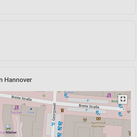
 in Hannover
⛶