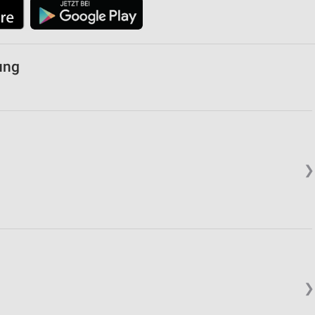
von Daten aus verschiedenen
ung
❯
ren
❯