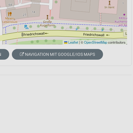
Leaflet
|
©
OpenStreetMap
contributors
N
NAVIGATION MIT GOOGLE/IOS MAPS