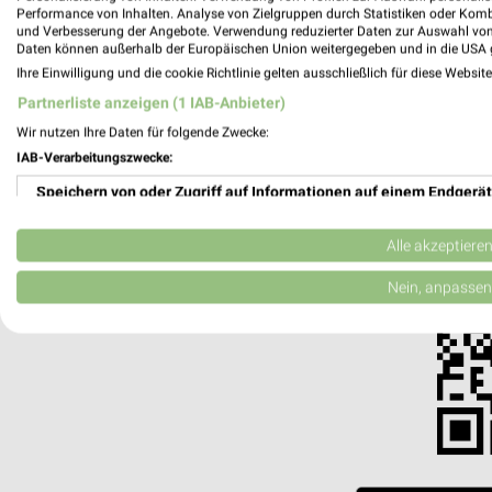
weekli - Pros
Performance von Inhalten. Analyse von Zielgruppen durch Statistiken oder Kom
und Verbesserung der Angebote. Verwendung reduzierter Daten zur Auswahl von
Daten können außerhalb der Europäischen Union weitergegeben und in die USA 
Alle Ligne Roset Angebote immer griffbere
Ihre Einwilligung und die cookie Richtlinie gelten ausschließlich für diese Websit
✔
Standortgenau
Partnerliste anzeigen (1 IAB-Anbieter)
✔
Folge deinem L
Wir nutzen Ihre Daten für folgende Zwecke:
✔
Push-Benachric
IAB-Verarbeitungszwecke:
✔
Einkaufsliste -
Speichern von oder Zugriff auf Informationen auf einem Endgerät
Nutze weekli auch mobil –
Verwendung reduzierter Daten zur Auswahl von Werbeanzeigen
Alle akzeptiere
Erstellung von Profilen für personalisierte Werbung
Nein, anpassen
Verwendung von Profilen zur Auswahl personalisierter Werbung
Erstellung von Profilen zur Personalisierung von Inhalten
Verwendung von Profilen zur Auswahl personalisierter Inhalte
Messung der Werbeleistung