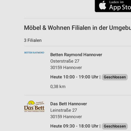
Messung der Performance von Inhalten
Analyse von Zielgruppen durch Statistiken oder Kombinationen 
Quellen
Möbel & Wohnen Filialen in der Umgeb
Entwicklung und Verbesserung der Angebote
3 Filialen
Verwendung reduzierter Daten zur Auswahl von Inhalten
Betten Raymond Hannover
IAB-Besonderheiten:
Osterstraße 27
Verwendung genauer Standortdaten
30159 Hannover
Geräte anhand von aktiv angeforderten Informationen identifizie
Heute 10:00 - 19:00 Uhr |
Geschlossen
Nicht-IAB-Verarbeitungszwecke:
0,38 km
Notwendig
Das Bett Hannover
Performance
Leinstraße 27
30159 Hannover
Funktional
Heute 09:30 - 18:00 Uhr |
Geschlossen
Werbung