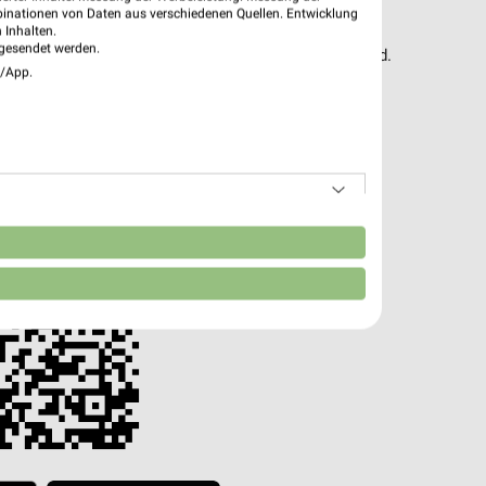
pekte & Angebote App
binationen von Daten aus verschiedenen Quellen. Entwicklung
 Inhalten.
gesendet werden.
it – mit der kostenlosen weekli App für iOS & Android.
e/App.
e Angebote
ieblingshändler
htigungen bei neuen Prospekten
 Einkauf stressfrei planen
 App jetzt laden oder QR-Code scannen.
n