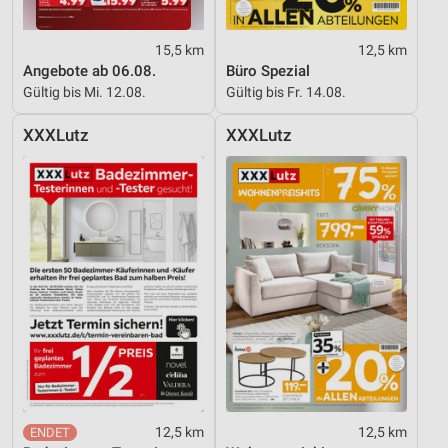
Erstellung von Profilen zur Personalisierung
von Inhalten
15,5 km
12,5 km
Angebote ab 06.08.
Büro Spezial
Verwendung von Profilen zur Auswahl
Gültig bis Mi. 12.08.
Gültig bis Fr. 14.08.
personalisierter Inhalte
XXXLutz
XXXLutz
Messung der Werbeleistung
Messung der Performance von Inhalten
Analyse von Zielgruppen durch Statistiken oder
Kombinationen von Daten aus verschiedenen
Quellen
Entwicklung und Verbesserung der Angebote
Verwendung reduzierter Daten zur Auswahl von
Inhalten
IAB-Besonderheiten:
Verwendung genauer Standortdaten
12,5 km
12,5 km