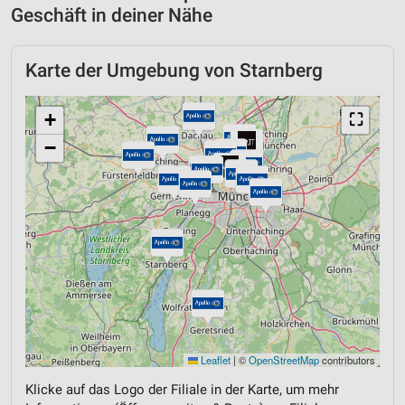
Geschäft in deiner Nähe
Karte der Umgebung von Starnberg
+
⛶
−
Leaflet
|
©
OpenStreetMap
contributors
Klicke auf das Logo der Filiale in der Karte, um mehr