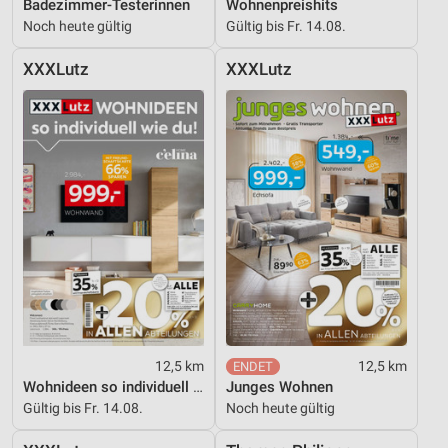
Badezimmer-Testerinnen
Wohnenpreishits
Geräte anhand von aktiv angeforderten
Noch heute gültig
Gültig bis Fr. 14.08.
Informationen identifizieren
Nicht-IAB-Verarbeitungszwecke:
XXXLutz
XXXLutz
Notwendig
Performance
Funktional
Werbung
12,5 km
12,5 km
Wohnideen so individuell wie du!
Junges Wohnen
Gültig bis Fr. 14.08.
Noch heute gültig