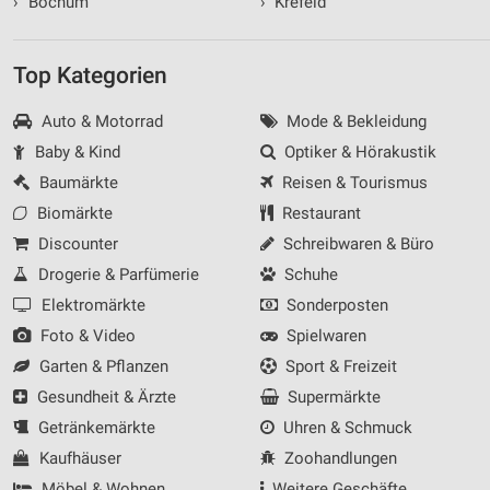
›
Bochum
›
Krefeld
Top Kategorien
Auto & Motorrad
Mode & Bekleidung
Baby & Kind
Optiker & Hörakustik
Baumärkte
Reisen & Tourismus
Biomärkte
Restaurant
Discounter
Schreibwaren & Büro
Drogerie & Parfümerie
Schuhe
Elektromärkte
Sonderposten
Foto & Video
Spielwaren
Garten & Pflanzen
Sport & Freizeit
Gesundheit & Ärzte
Supermärkte
Getränkemärkte
Uhren & Schmuck
Kaufhäuser
Zoohandlungen
Möbel & Wohnen
Weitere Geschäfte