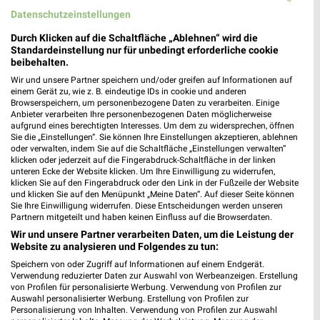
Datenschutzeinstellungen
Durch Klicken auf die Schaltfläche „Ablehnen“ wird die
Standardeinstellung nur für unbedingt erforderliche cookie
beibehalten.
Wir und unsere Partner speichern und/oder greifen auf Informationen auf
einem Gerät zu, wie z. B. eindeutige IDs in cookie und anderen
Browserspeichern, um personenbezogene Daten zu verarbeiten. Einige
Anbieter verarbeiten Ihre personenbezogenen Daten möglicherweise
aufgrund eines berechtigten Interesses. Um dem zu widersprechen, öffnen
18 km
12,5 km
Sie die „Einstellungen“. Sie können Ihre Einstellungen akzeptieren, ablehnen
Angebote ab 01.08.
Wohnen Spezial
oder verwalten, indem Sie auf die Schaltfläche „Einstellungen verwalten“
Noch heute gültig
Gültig bis Fr. 14.08.
klicken oder jederzeit auf die Fingerabdruck-Schaltfläche in der linken
unteren Ecke der Website klicken. Um Ihre Einwilligung zu widerrufen,
klicken Sie auf den Fingerabdruck oder den Link in der Fußzeile der Website
XXXLutz
REWE
und klicken Sie auf den Menüpunkt „Meine Daten“. Auf dieser Seite können
Sie Ihre Einwilligung widerrufen. Diese Entscheidungen werden unseren
Partnern mitgeteilt und haben keinen Einfluss auf die Browserdaten.
Wir und unsere Partner verarbeiten Daten, um die Leistung der
Website zu analysieren und Folgendes zu tun:
Speichern von oder Zugriff auf Informationen auf einem Endgerät.
Verwendung reduzierter Daten zur Auswahl von Werbeanzeigen. Erstellung
von Profilen für personalisierte Werbung. Verwendung von Profilen zur
Auswahl personalisierter Werbung. Erstellung von Profilen zur
Personalisierung von Inhalten. Verwendung von Profilen zur Auswahl