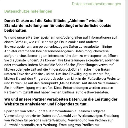
Datenschutzbestimmungen
München
Datenschutzeinstellungen
Durch Klicken auf die Schaltfläche „Ablehnen“ wird die
Standardeinstellung nur für unbedingt erforderliche cookie
Fressnapf - aktueller Prospekt mit Angeboten für
beibehalten.
Starnberg
Wir und unsere Partner speichern und/oder greifen auf Informationen auf
einem Gerät zu, wie z. B. eindeutige IDs in cookie und anderen
Browserspeichern, um personenbezogene Daten zu verarbeiten. Einige
Anbieter verarbeiten Ihre personenbezogenen Daten möglicherweise
aufgrund eines berechtigten Interesses. Um dem zu widersprechen, öffnen
FRISTO Online Prospekt für Starnberg
Sie die „Einstellungen“. Sie können Ihre Einstellungen akzeptieren, ablehnen
oder verwalten, indem Sie auf die Schaltfläche „Einstellungen verwalten“
klicken oder jederzeit auf die Fingerabdruck-Schaltfläche in der linken
unteren Ecke der Website klicken. Um Ihre Einwilligung zu widerrufen,
klicken Sie auf den Fingerabdruck oder den Link in der Fußzeile der Website
und klicken Sie auf den Menüpunkt „Meine Daten“. Auf dieser Seite können
Sie Ihre Einwilligung widerrufen. Diese Entscheidungen werden unseren
Partnern mitgeteilt und haben keinen Einfluss auf die Browserdaten.
Wir und unsere Partner verarbeiten Daten, um die Leistung der
Website zu analysieren und Folgendes zu tun:
Speichern von oder Zugriff auf Informationen auf einem Endgerät.
Noch mehr Angebote in
Verwendung reduzierter Daten zur Auswahl von Werbeanzeigen. Erstellung
von Profilen für personalisierte Werbung. Verwendung von Profilen zur
Auswahl personalisierter Werbung. Erstellung von Profilen zur