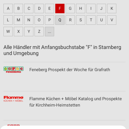
A
B
C
D
E
F
G
H
I
J
K
L
M
N
O
P
Q
R
S
T
U
V
W
X
Y
Z
...
Alle Händler mit Anfangsbuchstabe "F" in Starnberg
und Umgebung
Feneberg Prospekt der Woche für Grafrath
Flamme Küchen + Möbel Katalog und Prospekte
für Kirchheim-Heimstetten
FOTO GREGOR Filialen & Öffnungszeiten für