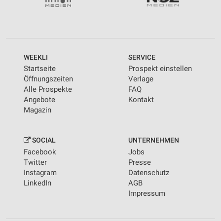
personalisierter Werbung
Erstellung von Profilen zur Personalisierung
von Inhalten
Verwendung von Profilen zur Auswahl
WEEKLI
SERVICE
personalisierter Inhalte
Startseite
Prospekt einstellen
Öffnungszeiten
Verlage
Messung der Werbeleistung
Alle Prospekte
FAQ
Angebote
Kontakt
Messung der Performance von Inhalten
Magazin
Analyse von Zielgruppen durch Statistiken oder
Kombinationen von Daten aus verschiedenen
Quellen
SOCIAL
UNTERNEHMEN
Facebook
Jobs
Entwicklung und Verbesserung der Angebote
Twitter
Presse
Instagram
Datenschutz
Verwendung reduzierter Daten zur Auswahl von
LinkedIn
AGB
Inhalten
Impressum
IAB-Besonderheiten:
Verwendung genauer Standortdaten